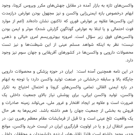
واکسن‌های تازه به بازار آمده در مقابل جهش‌های مکرر ویروس کرونا، وجود
ابهام درخصوص بازه ایمنی‌زایی واکسن و نیز مجهول بودن عوارض درازمدت
این واکسن‌ها علاوه بر عوارض فوری که تاکنون نشان داده‌اند (اعم از موارد
فوت احتمالی و یا ابتلا به عوارض گوناگونِ گزارش شده)؛ موثر و ایمن بودن
واکسن‌های فوق زیر سؤال است. امروزه بیوتروریسم امری خیالی و ذهنی
نیست؛ نظر به اینکه شواهد مسلم عینی از این شیطنت‌ها و نیز تست
محصولات دارویی و واکسن‌ها در کشورهای آفریقایی و جهان سوم نیز وجود
دارد.
در این نامه همچنین آمده است: ایران در حوزه پزشکی و محصولات دارویی
جایگاه بالا و سابقه درخشانی در صنعت تولید واکسن دارد؛ با توجه به ابهام
در بازه ایمنی القائی تمامی واکسن‌های کرونا و احتمال احتیاج به تکرار
واکسن، تولید واکسن ایرانی، برای پوشش نیاز بالای جمعیت داخلی یک‌
ضرورت است و علاوه بر ایجاد افتخار و غرور ملی، می‌تواند زمینه صادرات و
فروش به بخشی از جمعیت جهان را هم داشته باشد. تحریم‌ها به هر حال
یک واقعیت تلخ عینی است و تا قبل از فرمایشات مقام معظم رهبری نیز، در
مسیر انتقال ارز و یا در اولویت قرارگیری ایران در لیست خرید واکسن، موانع
جدی وجود داشته است فلذا تلاش‌های ارزنده‌ دانشمندان و محققان داخلی