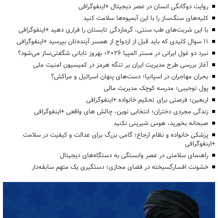
روایت دوگانگی انسان در عصر دیجیتال +اینفوگرافی
کلیه‌های سنگ‌ساز را با این آبمیوه‌ها سلامت کنید
با این شربت‌های طب سنتی، گرمازدگی تابستان را فراری دهید +اینفوگرافی
۱۱ سوال کلیدی که باید قبل از ازدواج از همسر آینده‌تان بپرسید +اینفوگرافی
نبرد دو غول ایرانی در مستر المپیا ۲۰۲۶؛ بهروز تابانی شگفتی‌ساز می‌شود؟
آغاز بررسی طرح مدیریت ایران بر تنگه هرمز در کمیسیون امنیت ملی
بحران مهاجران در اسپانیا؛ دست‌های پنهان اسرائیل و مراکش؟
پول توجیبی؛ مدرسه کوچک مدیریت مالی
اربعین؛ فرصتی برای تحکیم خانواده +اینفوگرافی
زندگی مجردی دختران؛ انتخابی نوین، چالش های واقعی +اینفوگرافی
صبحانه بخورید، هوس شیرینی نکنید
پزشکی خانواده و نظام ارجاع؛ گامی بزرگ برای عدالت و کیفیت در سلامت
+اینفوگرافی
راهنمای سلامتی در عصر وابستگی به دستگاه‌های دیجیتال
خشونت افسارگسیخته در فضای مجازی؛ دستگیری یک متهم سابقه‌دار