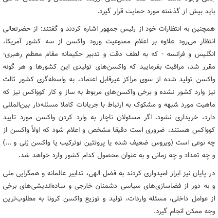
باید بیش از گذشته مورد حمایت قرار گیرد.
همچنین به انتظارات خود از رئیس جمهور اشاره کردند و گفتند: از حضرتعالی
انتظار می‌رود علاوه بر اعلام ممنوعیت ورود واکسن‌ از سه کشور آمریکا،
انگلیس و فرانسه - که به لطف دقت و تدبیر حکیمانه مقام معظم رهبری-
مقرر شد، مراقبت بفرمایید که واکسن‌های تولیدی این کشورها و هر گونه
واکسن تولید شده از سوی مراکز غیرقابل اعتماد، به واسطه‌گری کشور ثالث
نیز وارد کشور نشده و برخی واکسن‌های مربوط به ساز و کار کوواکس نیز که
ماهیت مورد شبهه و مشکوک به ارتباط با جریانات کاملا مسئله‌دار بین‌المللی
دارد، خریداری نشود. اگر مسئولان ناچار به وارد کردن واکسن مورد تایید
کوواکس هستند، ضروری است دقیقا مشخص و اعلام شود که اولاً واکسن از
چه نوعی است (ویروس ضعیف شده یا پروتئین نوترکیب یا واکسن ژنی و ...)
و چه تعداد و چه زمانی و به عنوان محصول کدام کشور وارد خواهد شد.
در پایان نیز ابراز امیدواری کردند به فضل الهی، تدابیر عالمانه و همگرایی ملی
و به دور از فضاسازی‌های سیاسی دشمنان خارجی و ساده‌اندیشی‌های برخی
از عوامل داخلی، مسئله واردات، تولید و توزیع واکسن کرونا به مطلوب‌ترین
وجه ممکن انجام گیرد.