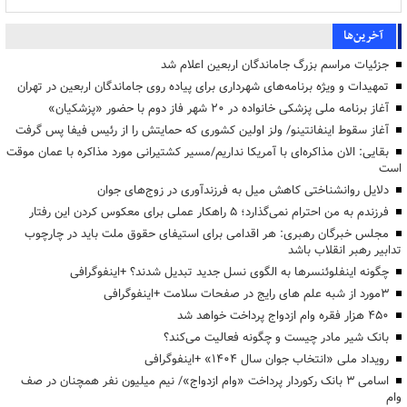
آخرین‌ها
جزئیات مراسم بزرگ جاماندگان اربعین اعلام شد
تمهیدات و ویژه برنامه‌های شهرداری برای پیاده روی جاماندگان اربعین در تهران
آغاز برنامه ملی پزشکی خانواده در ۲۰ شهر فاز دوم با حضور «پزشکیان»
آغاز سقوط اینفانتینو/ ولز اولین کشوری که حمایتش را از رئیس فیفا پس گرفت
بقایی: الان مذاکره‌ای با آمریکا نداریم/مسیر کشتیرانی مورد مذاکره با عمان موقت
است
دلایل روانشناختی کاهش میل به فرزندآوری در زوج‌های جوان
فرزندم به من احترام نمی‌گذارد؛ ۵ راهکار عملی برای معکوس کردن این رفتار
مجلس خبرگان رهبری: هر اقدامی برای استیفای حقوق ملت باید در چارچوب
تدابیر رهبر انقلاب باشد
چگونه اینفلوئنسرها به الگوی نسل جدید تبدیل شدند؟ +اینفوگرافی
3مورد از شبه علم های رایج در صفحات سلامت +اینفوگرافی
۴۵۰ هزار فقره وام ازدواج پرداخت خواهد شد
بانک شیر مادر چیست و چگونه فعالیت می‌کند؟
رویداد ملی «انتخاب جوان سال ۱۴۰۴» +اینفوگرافی
اسامی ۳ بانک رکوردار پرداخت «وام ازدواج»/ نیم میلیون نفر همچنان در صف
وام