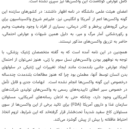
کامل عوارض کوتاه‌مدت این واکسن‌ها نیز سپری نشده است.
اعضای هیئت علمی دانشگاه در نامه اظهار داشتند: در کشورهای سازنده این
گونه واکسن‌ها اعم از آمریکا و انگلیس نیز، علیرغم شروع واکسیناسیون برای
برخی گروه‌های پرخطر و کادر درمانی، بسیاری از افراد با وجود وضعیت وخیم
و رکوردشکنی آمار مرگ و میر، به دلیل همین شبهات و عوارض احتمالی،
حاضر به تزریق واکسن‌های مذکور نیستند.
همچنین در این نامه آمده است که به گفته متخصصان ژنتیک پزشکی، با
توجه به نوظهور بودن واکسن‌های نسل سوم یا ژنی، هنوز نمی‌توان از احتمال
ایجاد عوارض جانبی بلندمدت مانند ایجاد تغییرات اپی ژنتیکی در سلولهای
بدن انسان توسط آنها، مطمئن بود چرا که هنوز مطالعات بلندمدت چندساله
درخصوص این گونه واکسن‌ها انجام نشده است. ابهامات جدی و قابل تأمل
در خصوص سیر اعطای تاییدیه‌های رسمی به واکسن‌های تولیدی شرکت‌های
آمریکایی وجود دارد، چنانکه حتی به اذعان رسانه‌های آمریکایی، مسئولان
سازمان غذا و داروی آمریکا (FDA) برای تائید برخی از این واکسن‌ها از سوی
مسئولان کاخ سفید شدیداً تحت‌فشار قرار گرفته‌اند که این شرایط، لزوم اتخاذ
احتیاط عاقلانه را بیش از پیش گوشزد می‌کند.