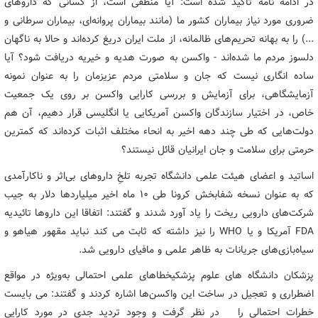
در ادامه نامه تاکید شده است: آیا منطقی است، از کسانی که داروهای
ضروری مورد نیاز بیماران کشور ما (مانند بیماران پروانه‌ای، بیماران سرطانی و
...) را به بهانه تحریم‌های ظالمانه، از ملت ایران دریغ کرده‌اند و حالا به ناگهان
دلسوز مردم ما شده‌اند - واکسن به صورت هدیه و خیریه دریافت شود؟ آیا
ساده انگاری نیست که جان و سلامتی مردم عزیزمان را به عنوان نمونه
آزمایشگاهی، برای آزمایش و بررسی کارایی واکسن بر روی یک جمعیت
خاص، در اختیار سازندگان واکسن آمریکایی یا انگلیسی قرار دهیم، آن هم
دولت‌هایی که طی چند دهه اخیر به انحاء مختلف اثبات کرده‌اند که کمترین
حرمتی برای سلامت و جان ایرانیان قائل نیستند؟
اساتید و اعضای هیئت علمی دانشگاه تجربه تلخِ داروهای بی‌اثر و ناکارآمدی
که به عنوان نسخه شفابخش کرونا طی 10 ماه اخیر میلیاردها دلار به جیب
شرکت‌های دارویی ریخت را یاد آورد شدند و گفتند: اتفاقا این داروها تائیدیه
FDA آمریکا و یا WHO را نیز داشته که ثابت می کند نباید مقهور هیاهو و
سیاه‌بازی‌های جریانات به ظاهر علمی و مافیای دارویی شد.
پزشکان دانشگاه های علوم پزشکیخطاهای علمی احتمالی به‌ویژه در مواقع
اضطراری و تعجیل در ساخت این واکسن‌ها اشاره کردند و گفتند: می بایست
خطرات احتمالی را در نظر گرفت و وجود تردید جدی در مورد کارایی