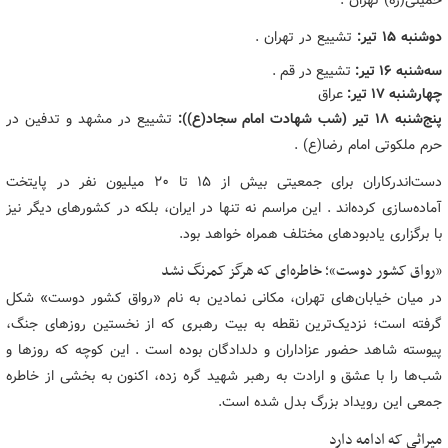
خمینی(ره) تهران .
دوشنبه ۱۵ تیر:
تشییع در تهران .
سه‌شنبه ۱۶ تیر:
تشییع در قم .
چهارشنبه
۱۷ تیر:
عراق
پنج‌شنبه ۱۸ تیر (شب شهادت امام سجاد(ع)):
تشییع در مشهد و تدفین در
حرم ملکوتی امام رضا(ع) .
دست‌اندرکاران برای جمعیتی بیش از ۱۵ تا ۲۰ میلیون نفر در پایتخت
آماده‌سازی کرده‌اند . این مراسم نه تنها در ایران، بلکه در کشورهای دیگر نیز
با برگزاری یادبودهای مختلف همراه خواهد بود.
«رواق کشور دوست»؛ خاطره‌ای که هرگز کمرنگ نشد
در میان خیابان‌های تهران، مکانی نمادین به نام «رواق کشور دوست» شکل
گرفته است؛ نزدیک‌ترین نقطه به بیت رهبری که از نخستین روزهای جنگ،
پیوسته شاهد حضور عزاداران و دلدادگان بوده است . این کوچه که روزها و
شب‌ها را با عشق و ارادت به رهبر شهید گره زده، اکنون به بخشی از خاطره
جمعی این رویداد بزرگ بدل شده است.
میراثی که ادامه دارد