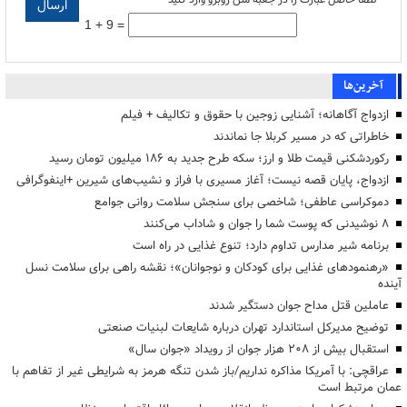
1 + 9 =
آخرین‌ها
ازدواج آگاهانه؛ آشنایی زوجین با حقوق و تکالیف + فیلم
خاطراتی که در مسیر کربلا جا نماندند
رکوردشکنی قیمت طلا و ارز؛ سکه طرح جدید به ۱۸۶ میلیون تومان رسید
ازدواج، پایان قصه نیست؛ آغاز مسیری با فراز و نشیب‌های شیرین +اینفوگرافی
دموکراسی عاطفی؛ شاخصی برای سنجش سلامت روانی جوامع
۸ نوشیدنی که پوست شما را جوان و شاداب می‌کنند
برنامه شیر مدارس تداوم دارد؛ تنوع غذایی در راه است
«رهنمودهای غذایی برای کودکان و نوجوانان»؛ نقشه راهی برای سلامت نسل
آینده
عاملین قتل مداح جوان دستگیر شدند
توضیح مدیرکل استاندارد تهران درباره شایعات لبنیات صنعتی
استقبال بیش از ۲۰۸ هزار جوان از رویداد «جوان سال»
عراقچی: با آمریکا مذاکره نداریم/باز شدن تنگه هرمز به شرایطی غیر از تفاهم با
عمان مرتبط است