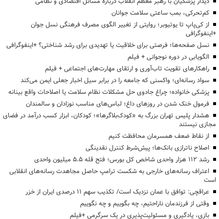
دیدار پزشکیان با رهبر معظم انقلاب درباره مسائل اقتصادی و نظامی
کم‌تحرکی، بمب ساعتی سلامت جوانان
از کی‌پاپ تا یوتیوبر؛ روایتی از تغییر الگوی مصرف فرهنگی نسل جوان
+اینفوگرافی
نسل صفحه‌ها؛ فرصتی برای خلاقیت یا تهدیدی برای رشد شناختی؟ +اینفوگرافی
الگویابی در دوره نوجوانی + فیلم
راهکارهای تقویت تاب‌آوری و ارتقای مهارت‌های اجتماعی + فیلم
سواد رسانه‌ای؛ واکسنی که جامعه را در برابر سیل اخبار جعلی ایمن می‌کند
پزشکی خانواده؛ چراغ جادوی حل مشکلات نظام سلامت یا اصلاحات واقع بینانه
فرمول خنک شدن در روزهای داغ؛ لباس‌های مناسب نوزادان و سالمندان
هشدار پلیس تهران بزرگ به «کودک‌بلاگرها»؛ کودکان، ابزار کسب درآمد در فضای
مجازی نیستند
از نقاط ضعف همسرمان محافظت کنیم
اصلاح ناترازی بانک‌ها؛ پیش‌شرط کنترل نقدینگی
رشد ۱۱۲ هزار واحدی شاخص کل بورس؛ فتح قله ۵.۵ میلیون واحدی
اعتراف رسانه‌های خارجی به شکست ترامپ حاصل مجاهدت رسانه‌های انقلابی
است
عراقچی: توافق با عمان نزدیک است/ تکذیب سهم ۱۱ درصدی ایران از خزر
وقتی از فرزندمان ناراحتیم، چه بگوییم و چه نگوییم
بازی، یادگیری و مسئولیت‌پذیری در یک سرگرمی +فیلم