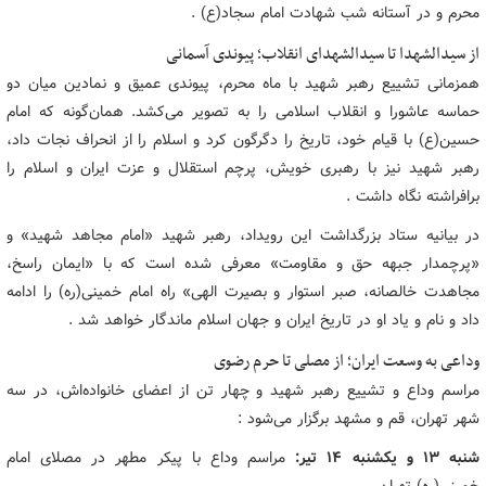
محرم و در آستانه شب شهادت امام سجاد(ع) .
از سیدالشهدا تا سیدالشهدای انقلاب؛ پیوندی آسمانی
همزمانی تشییع رهبر شهید با ماه محرم، پیوندی عمیق و نمادین میان دو
حماسه عاشورا و انقلاب اسلامی را به تصویر می‌کشد. همان‌گونه که امام
حسین(ع) با قیام خود، تاریخ را دگرگون کرد و اسلام را از انحراف نجات داد،
رهبر شهید نیز با رهبری خویش، پرچم استقلال و عزت ایران و اسلام را
برافراشته نگاه داشت .
در بیانیه ستاد بزرگداشت این رویداد، رهبر شهید «امام مجاهد شهید» و
«پرچمدار جبهه حق و مقاومت» معرفی شده است که با «ایمان راسخ،
مجاهدت خالصانه، صبر استوار و بصیرت الهی» راه امام خمینی(ره) را ادامه
داد و نام و یاد او در تاریخ ایران و جهان اسلام ماندگار خواهد شد .
وداعی به وسعت ایران؛ از مصلی تا حرم رضوی
مراسم وداع و تشییع رهبر شهید و چهار تن از اعضای خانواده‌اش، در سه
شهر تهران، قم و مشهد برگزار می‌شود :
شنبه ۱۳ و یکشنبه ۱۴ تیر:
مراسم وداع با پیکر مطهر در مصلای امام