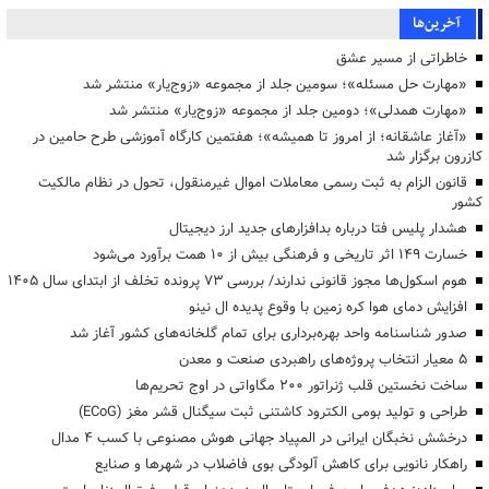
آخرین‌ها
خاطراتی از مسیر عشق
«مهارت حل مسئله»؛ سومین جلد از مجموعه «زوج‌یار» منتشر شد
«مهارت همدلی»؛ دومین جلد از مجموعه «زوج‌یار» منتشر شد
«آغاز عاشقانه؛ از امروز تا همیشه»؛ هفتمین کارگاه آموزشی طرح حامین در
کازرون برگزار شد
قانون الزام به ثبت رسمی معاملات اموال غیرمنقول، تحول در نظام مالکیت
کشور
هشدار پلیس فتا درباره بدافزارهای جدید ارز دیجیتال
خسارت ۱۴۹ اثر تاریخی و فرهنگی بیش از ۱۰ همت برآورد می‌شود
هوم اسکول‌ها مجوز قانونی ندارند/ بررسی ۷۳ پرونده تخلف از ابتدای سال ۱۴۰۵
افزایش دمای هوا کره زمین با وقوع پدیده ال نینو
صدور شناسنامه واحد بهره‌برداری برای تمام گلخانه‌های کشور آغاز شد
۵ معیار انتخاب پروژه‌های راهبردی صنعت و معدن
ساخت نخستین قلب ژنراتور ۲۰۰ مگاواتی در اوج تحریم‌ها
طراحی و تولید بومی الکترود کاشتنی ثبت سیگنال قشر مغز (ECoG)
درخشش نخبگان ایرانی در المپیاد جهانی هوش مصنوعی با کسب ۴ مدال
راهکار نانویی برای کاهش آلودگی بوی فاضلاب در شهرها و صنایع