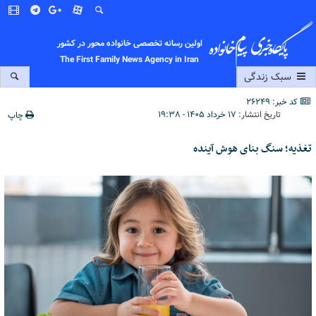
اولین رسانه تخصصی خانواده محور در کشور
The First Family News Agency in Iran
سبک زندگی
کد خبر: 26249
تاریخ انتشار:
۱۷ خرداد ۱۴۰۵ - ۱۹:۳۸
چاپ
تغذیه؛ سنگ بنای هوش آینده