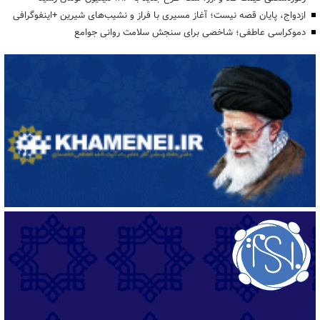
ازدواج، پایان قصه نیست؛ آغاز مسیری با فراز و نشیب‌های شیرین +اینفوگرافی
دموکراسی عاطفی؛ شاخصی برای سنجش سلامت روانی جوامع