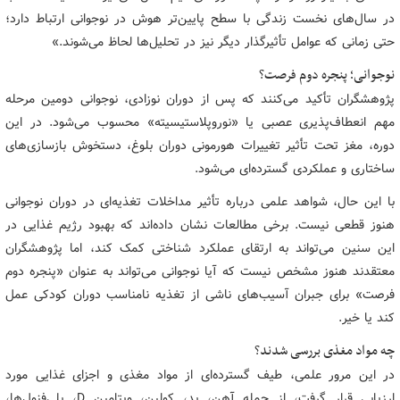
در سال‌های نخست زندگی با سطح پایین‌تر هوش در نوجوانی ارتباط دارد؛
حتی زمانی که عوامل تأثیرگذار دیگر نیز در تحلیل‌ها لحاظ می‌شوند.»
نوجوانی؛ پنجره دوم فرصت؟
پژوهشگران تأکید می‌کنند که پس از دوران نوزادی، نوجوانی دومین مرحله
مهم انعطاف‌پذیری عصبی یا «نوروپلاستیسیته» محسوب می‌شود. در این
دوره، مغز تحت تأثیر تغییرات هورمونی دوران بلوغ، دستخوش بازسازی‌های
ساختاری و عملکردی گسترده‌ای می‌شود.
با این حال، شواهد علمی درباره تأثیر مداخلات تغذیه‌ای در دوران نوجوانی
هنوز قطعی نیست. برخی مطالعات نشان داده‌اند که بهبود رژیم غذایی در
این سنین می‌تواند به ارتقای عملکرد شناختی کمک کند، اما پژوهشگران
معتقدند هنوز مشخص نیست که آیا نوجوانی می‌تواند به عنوان «پنجره دوم
فرصت» برای جبران آسیب‌های ناشی از تغذیه نامناسب دوران کودکی عمل
کند یا خیر.
چه مواد مغذی بررسی شدند؟
در این مرور علمی، طیف گسترده‌ای از مواد مغذی و اجزای غذایی مورد
ارزیابی قرار گرفت، از جمله آهن، ید، کولین، ویتامین D، پلی‌فنول‌ها،