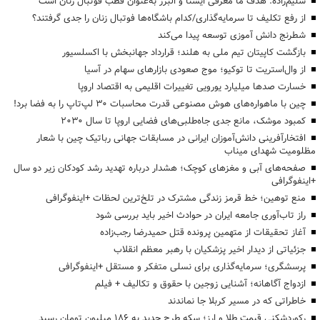
سلیم‌زاده: هدف‌ ما معرفی ایستا و البرز به‌عنوان قطب فوتبال زنان است
از رفع تکلیف تا سرمایه‌گذاری/کدام باشگاه‌ها فوتبال زنان را جدی گرفتند؟
شطرنج دانش آموزی توسعه پیدا می‌کند
بازگشت کاپیتان تیم ملی به هلند؛ قرارداد جهانبخش با اکسلسیور
از وال‌استریت تا توکیو؛ موج صعودی بازارهای سهام در آسیا
خسارت صدها میلیارد یورویی تغییرات اقلیمی به اقتصاد اروپا
چین با ماهواره‌های هوش مصنوعی قدرت محاسبات 30 لپ‌تاپ را به فضا برد!
کمبود موشک، مانع جدی جاه‌طلبی‌های فضایی اروپا تا سال ۲۰۳۰
افتخارآفرینی دانش‌آموزان ایرانی در مسابقات جهانی رباتیک چین با شعار
مظلومیت شهدای میناب
صفحه‌های آبی و مغزهای کوچک؛ هشدار درباره تهدید رشد کودکان زیر دو سال
+اینفوگرافی
منع توهین؛ خط قرمز زندگی مشترک در تلخ‌ترین لحظات +اینفوگرافی
راز تاب‌آوری جامعه ایران در حوادث اخیر باید بررسی شود
آغاز تحقیقات از متهمین پرونده قتل حمیدرضا رجب‌زاده
جزئیاتی از دیدار اخیر پزشکیان با رهبر معظم انقلاب
پرسشگری؛ سرمایه‌گذاری برای نسلی متفکر و مستقل +اینفوگرافی
ازدواج آگاهانه؛ آشنایی زوجین با حقوق و تکالیف + فیلم
خاطراتی که در مسیر کربلا جا نماندند
رکوردشکنی قیمت طلا و ارز؛ سکه طرح جدید به ۱۸۶ میلیون تومان رسید