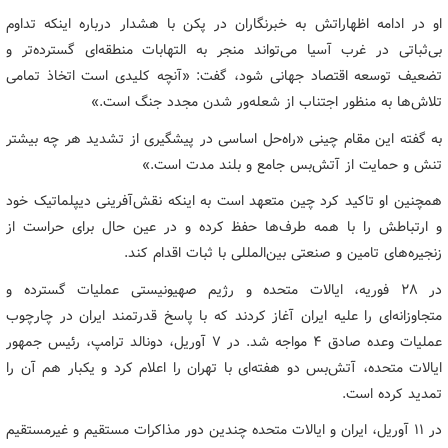
او در ادامه اظهاراتش به خبرنگاران در پکن با هشدار درباره اینکه تداوم
بی‌ثباتی در غرب آسیا می‌تواند منجر به التهابات منطقه‌ای گسترده‌تر و
تضعیف توسعه اقتصاد جهانی شود، گفت: «آنچه کلیدی است اتخاذ تمامی
تلاش‌ها به منظور اجتناب از شعله‌ور شدن مجدد جنگ است.»
به گفته این مقام چینی «راه‌حل اساسی در پیشگیری از تشدید هر چه بیشتر
تنش و حمایت از آتش‌بس جامع و بلند مدت است.»
همچنین او تاکید کرد چین متعهد است به اینکه نقش‌آفرینی دیپلماتیک خود
و ارتباطش را با همه طرف‌ها حفظ کرده و در عین حال برای حراست از
زنجیره‌های تامین و صنعتی بین‌المللی با ثبات اقدام کند.
در ۲۸ فوریه، ایالات متحده و رژیم صهیونیستی عملیات گسترده‌ و
متجاوزانه‌ای را علیه ایران آغاز کردند که با پاسخ قدرتمند ایران در چارچوب
عملیات وعده صادق ۴ مواجه شد. در ۷ آوریل، دونالد ترامپ، رئیس جمهور
ایالات متحده، آتش‌بس دو هفته‌ای با تهران را اعلام کرد و یکبار هم آن را
تمدید کرده است.
در ۱۱ آوریل، ایران و ایالات متحده چندین دور مذاکرات مستقیم و غیرمستقیم