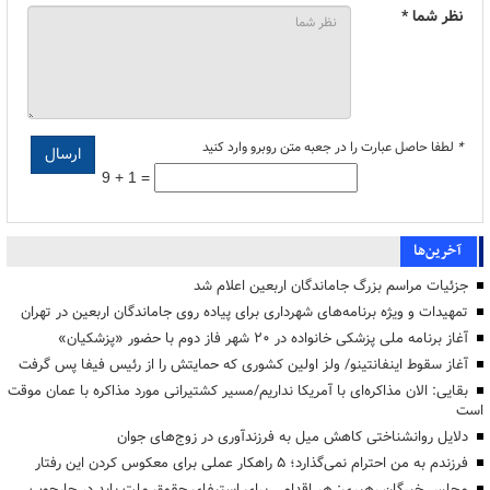
نظر شما *
*
لطفا حاصل عبارت را در جعبه متن روبرو وارد کنید
9 + 1 =
آخرین‌ها
جزئیات مراسم بزرگ جاماندگان اربعین اعلام شد
تمهیدات و ویژه برنامه‌های شهرداری برای پیاده روی جاماندگان اربعین در تهران
آغاز برنامه ملی پزشکی خانواده در ۲۰ شهر فاز دوم با حضور «پزشکیان»
آغاز سقوط اینفانتینو/ ولز اولین کشوری که حمایتش را از رئیس فیفا پس گرفت
بقایی: الان مذاکره‌ای با آمریکا نداریم/مسیر کشتیرانی مورد مذاکره با عمان موقت
است
دلایل روانشناختی کاهش میل به فرزندآوری در زوج‌های جوان
فرزندم به من احترام نمی‌گذارد؛ ۵ راهکار عملی برای معکوس کردن این رفتار
مجلس خبرگان رهبری: هر اقدامی برای استیفای حقوق ملت باید در چارچوب