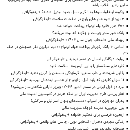
تدابیر رهبر انقلاب باشد
چگونه اینفلوئنسرها به الگوی نسل جدید تبدیل شدند؟ +اینفوگرافی
3مورد از شبه علم های رایج در صفحات سلامت +اینفوگرافی
۴۵۰ هزار فقره وام ازدواج پرداخت خواهد شد
بانک شیر مادر چیست و چگونه فعالیت می‌کند؟
رویداد ملی «انتخاب جوان سال ۱۴۰۴» +اینفوگرافی
اسامی ۳ بانک رکوردار پرداخت «وام ازدواج»/ نیم میلیون نفر همچنان در صف
وام
روایت دوگانگی انسان در عصر دیجیتال +اینفوگرافی
کلیه‌های سنگ‌ساز را با این آبمیوه‌ها سلامت کنید
با این شربت‌های طب سنتی، گرمازدگی تابستان را فراری دهید +اینفوگرافی
۱۱ سوال کلیدی که باید قبل از ازدواج از همسر آینده‌تان بپرسید +اینفوگرافی
نبرد دو غول ایرانی در مستر المپیا ۲۰۲۶؛ بهروز تابانی شگفتی‌ساز می‌شود؟
آغاز بررسی طرح مدیریت ایران بر تنگه هرمز در کمیسیون امنیت ملی
بحران مهاجران در اسپانیا؛ دست‌های پنهان اسرائیل و مراکش؟
پول توجیبی؛ مدرسه کوچک مدیریت مالی
اربعین؛ فرصتی برای تحکیم خانواده +اینفوگرافی
زندگی مجردی دختران؛ انتخابی نوین، چالش های واقعی +اینفوگرافی
صبحانه بخورید، هوس شیرینی نکنید