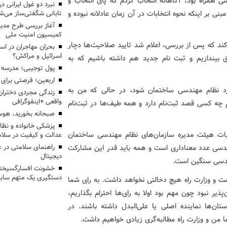
سی همراه بود، آگاهانه انتخاب کردم که پای انتخاب و
بنی بر اینکه نحوه انتخابات در آن زمان عادلانه نبوده و
تابانی شگفتی‌ساز می‌ش
آغاز بررسی طرح مدیر
کمیسیون امنیت ملی
کند که پس از بررسی، اعلام شد تایید صلاحیت‌ها دچار
بحران مهاجران در اس
اسرائیل و مراکش؟
ویق بیندازیم و ثبت نام جدید هم داشته باشیم که به
پول توجیبی؛ مدرسه 
اربعین؛ فرصتی برای 
رد نظام مهندسی ساختمان شود، در حالی که من به
زندگی مجردی دختران
واقعی +اینفوگرافی
 چه کسی قصد ثبت‌نام دارد و همه طیف‌ها در ثبت‌نام
صبحانه بخورید، هوس
پزشکی خانواده و نظا
خابات هیئت مدیره سازمان‌های نظام مهندسی ساختمان
عدالت و کیفیت در سلام
انتخابات نظام مهندسی عدد معناداری است و همه باید قدر این مشارکت
راهنمای سلامتی در 
دیجیتال
هندسی سنگین است.
خشونت افسارگسیخته
دستگیری یک متهم سابقه
 و وزارت راه هیچ دخالتی نخواهد داشت. به رای شما
ایت 100 درصدی همه امکان‌پذیر نبود چون مهم بود اولا به رای‌ها احترام بگذاریم،
ان‌ها نماینده اصلی یا علی‌البدل داشته باشند. در
ا من و وزارت راه مطالبه‌گری زیادی خواهیم داشت.