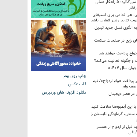
فرزندم به من احترام نمی‌گذارد؛ ۵ راهکار عملی
فتار
 هر اقدامی برای استیفای
ب تدابیر رهبر انقلاب باشد
به الگوی نسل جدید تبدیل
های رایج در صفحات سلامت
 و چگونه فعالیت می‌کند؟
رویداد ملی «انتخاب جوان سال ۱۴۰۴»
چاپ روی بوم
کوردار پرداخت «وام ازدواج»/ نیم
قاب عکس
 صف وام
دانلود افزونه های وردپرس
 در عصر دیجیتال
با این آبمیوه‌ها سلامت کنید
سنتی، گرمازدگی تابستان را
ید قبل از ازدواج از همسر
گرافی