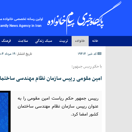
اولین رسانه تخصصی خانواده م
Family News Agency in Iran
خانه
خانواده
تربیت
سبک زندگی
سلامت
فرهنگ
کد خبر: 19414
تاریخ انتشار:
۱۹ مرداد ۱۴۰۴ - ۲۳:۵۷
با حکم رییس جمهور؛
امین مقومی رییس سازمان نظام مهندسی ساختما
رییس جمهور حکم ریاست امین مقومی را به
عنوان رییس سازمان نظام مهندسی ساختمان
کشور امضا کرد.