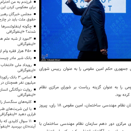
برای معکوس کردن این ر
مجلس خبرگان رهبری:
حقوق ملت باید در چارچو
چگونه اینفلوئنسرها 
شدند؟ +اینفوگرافی
3مورد از شبه علم 
+اینفوگرافی
۴۵۰ هزار فقره وام ازدواج پرداخت خواهد شد
بانک شیر مادر چیست
جمهوری حکم امین مقومی را به عنوان رییس شورای
+اینفوگرافی
اسامی ۳ بانک ر
میلیون نفر همچنان در
می را به عنوان گزینه ریاست بر شورای مرکزی نظام
روایت دوگانگی انسان
رده بود.
+اینفوگرافی
کلیه‌های سنگ‌ساز را 
ششم مرداد امسال در رای گیری 25 عضو شورای مرکزی سازمان نظام مهندسی ساختمان، امین مقومی 18 رای، پیروز
با این شربت‌های طب 
فراری دهید +اینفوگرافی
۱۱ سوال کلیدی که با
سه شورای مرکزی دور دهم سازمان نظام مهندسی ساختمان با
آینده‌تان بپرسید +اینفو