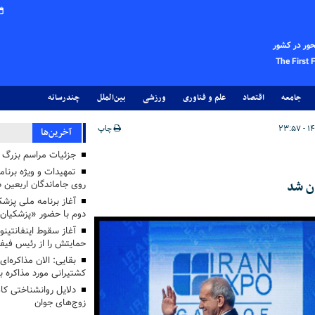
حور در کشور
The First 
جامعه
اقتصاد
علم و فناوری
ورزشی
بین‌الملل
چندرسانه
چاپ
آخرین‌ها
جزئیات مراسم بزرگ ج
تمهیدات و ویژه برنام
ن شد
روی جاماندگان اربعین د
دوم با حضور «پزشکیان
آغاز سقوط اینفانتینو
حمایتش را از رئیس فی
بقایی: الان مذاکره‌ای
کشتیرانی مورد مذاکره 
دلایل روانشناختی کا
زوج‌های جوان