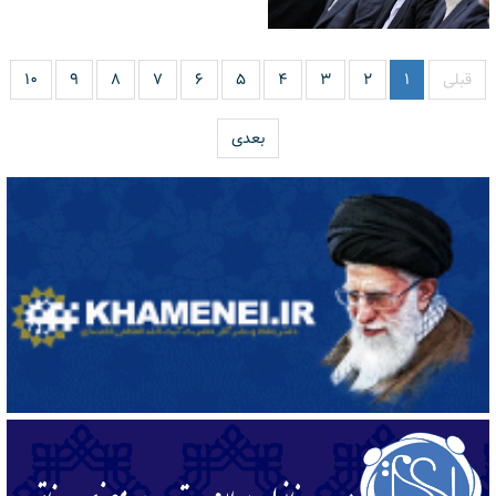
قبلی
۱
۲
۳
۴
۵
۶
۷
۸
۹
۱۰
بعدی