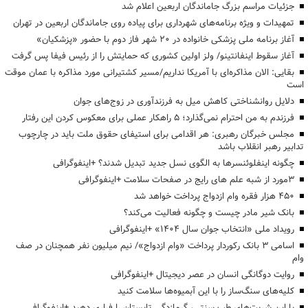
جزئیات مراسم بزرگ جاماندگان اربعین اعلام شد
تمهیدات و ویژه برنامه‌های شهرداری برای پیاده روی جاماندگان اربعین در تهران
آغاز برنامه ملی پزشکی خانواده در ۲۰ شهر فاز دوم با حضور «پزشکیان»
آغاز سقوط اینفانتینو/ ولز اولین کشوری که حمایتش را از رئیس فیفا پس گرفت
بقایی: الان مذاکره‌ای با آمریکا نداریم/مسیر کشتیرانی مورد مذاکره با عمان موقت
است
دلایل روانشناختی کاهش میل به فرزندآوری در زوج‌های جوان
فرزندم به من احترام نمی‌گذارد؛ ۵ راهکار عملی برای معکوس کردن این رفتار
مجلس خبرگان رهبری: هر اقدامی برای استیفای حقوق ملت باید در چارچوب
تدابیر رهبر انقلاب باشد
چگونه اینفلوئنسرها به الگوی نسل جدید تبدیل شدند؟ +اینفوگرافی
3مورد از شبه علم های رایج در صفحات سلامت +اینفوگرافی
۴۵۰ هزار فقره وام ازدواج پرداخت خواهد شد
بانک شیر مادر چیست و چگونه فعالیت می‌کند؟
رویداد ملی «انتخاب جوان سال ۱۴۰۴» +اینفوگرافی
اسامی ۳ بانک رکوردار پرداخت «وام ازدواج»/ نیم میلیون نفر همچنان در صف
وام
روایت دوگانگی انسان در عصر دیجیتال +اینفوگرافی
کلیه‌های سنگ‌ساز را با این آبمیوه‌ها سلامت کنید
با این شربت‌های طب سنتی، گرمازدگی تابستان را فراری دهید +اینفوگرافی