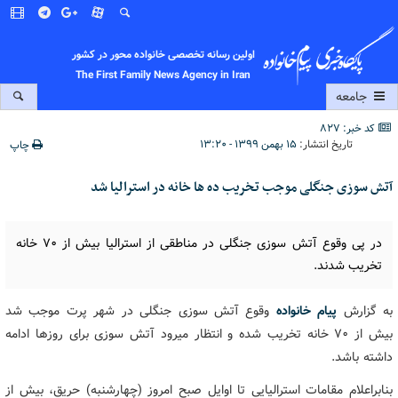
اولین رسانه تخصصی خانواده محور در کشور
The First Family News Agency in Iran
جامعه
کد خبر: 827
تاریخ انتشار:
۱۵ بهمن ۱۳۹۹ - ۱۳:۲۰
چاپ
آتش سوزی جنگلی موجب تخریب ده ها خانه در استرالیا شد
در پی وقوع آتش سوزی جنگلی در مناطقی از استرالیا بیش از ۷۰ خانه
تخریب شدند.
به گزارش
پیام خانواده
وقوع آتش سوزی جنگلی در شهر پرت موجب شد
بیش از ۷۰ خانه تخریب شده و انتظار میرود آتش سوزی برای روزها ادامه
داشته باشد.
بنابراعلام مقامات استرالیایی تا اوایل صبح امروز (چهارشنبه) حریق، بیش از