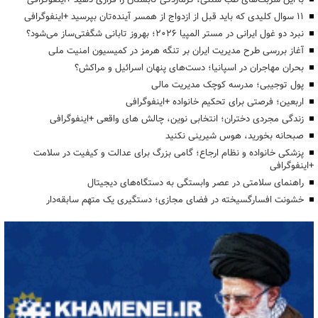
۱۱ سوال کلیدی که باید قبل از ازدواج از همسر آینده‌تان بپرسید +اینفوگرافی
نبرد دو غول ایرانی در مستر المپیا ۲۰۲۶؛ بهروز تابانی شگفتی‌ساز می‌شود؟
آغاز بررسی طرح مدیریت ایران بر تنگه هرمز در کمیسیون امنیت ملی
بحران مهاجران در اسپانیا؛ دست‌های پنهان اسرائیل و مراکش؟
پول توجیبی؛ مدرسه کوچک مدیریت مالی
اربعین؛ فرصتی برای تحکیم خانواده +اینفوگرافی
زندگی مجردی دختران؛ انتخابی نوین، چالش های واقعی +اینفوگرافی
صبحانه بخورید، هوس شیرینی نکنید
پزشکی خانواده و نظام ارجاع؛ گامی بزرگ برای عدالت و کیفیت در سلامت
+اینفوگرافی
راهنمای سلامتی در عصر وابستگی به دستگاه‌های دیجیتال
خشونت افسارگسیخته در فضای مجازی؛ دستگیری یک متهم سابقه‌دار