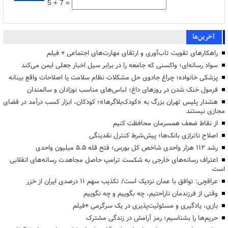
5 + 7 =
آخرین‌ها
راهکارهای تقویت تاب‌آوری و ارتقای مهارت‌های اجتماعی + فیلم
سواد رسانه‌ای؛ واکسنی که جامعه را در برابر سیل اخبار جعلی ایمن می‌کند
پزشکی خانواده؛ چراغ جادوی حل مشکلات نظام سلامت یا اصلاحات واقع بینانه
فرمول خنک شدن در روزهای داغ؛ لباس‌های مناسب نوزادان و سالمندان
هشدار پلیس تهران بزرگ به «کودک‌بلاگرها»؛ کودکان، ابزار کسب درآمد در فضای
مجازی نیستند
از نقاط ضعف همسرمان محافظت کنیم
اصلاح ناترازی بانک‌ها؛ پیش‌شرط کنترل نقدینگی
رشد ۱۱۲ هزار واحدی شاخص کل بورس؛ فتح قله ۵.۵ میلیون واحدی
اعتراف رسانه‌های خارجی به شکست ترامپ حاصل مجاهدت رسانه‌های انقلابی
است
عراقچی: توافق با عمان نزدیک است/ تکذیب سهم ۱۱ درصدی ایران از خزر
وقتی از فرزندمان ناراحتیم، چه بگوییم و چه نگوییم
بازی، یادگیری و مسئولیت‌پذیری در یک سرگرمی +فیلم
حریم‌ها را بشناسیم؛ رمز آرامش در زندگی مشترک