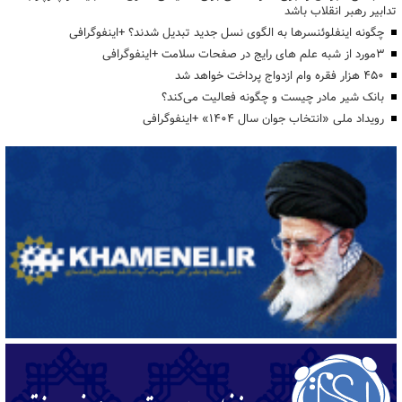
تدابیر رهبر انقلاب باشد
چگونه اینفلوئنسرها به الگوی نسل جدید تبدیل شدند؟ +اینفوگرافی
3مورد از شبه علم های رایج در صفحات سلامت +اینفوگرافی
۴۵۰ هزار فقره وام ازدواج پرداخت خواهد شد
بانک شیر مادر چیست و چگونه فعالیت می‌کند؟
رویداد ملی «انتخاب جوان سال ۱۴۰۴» +اینفوگرافی