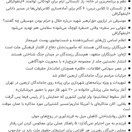
نظم و برنامه‌ریزی در خانه؛ راز تابستانی آرام برای کودکانی توانمند +اینفوگرافی
از تابستان تا کلاس درس؛ ۶ گام برای آماده‌سازی کلاس‌اولی‌ها در مسیر دانایی
+اینفوگرافی
موسیقی در ترازوی حق/رهبر شهید درباره حلال و حرام بودن موسیقی چه گفتند؟
تنهایی سر سفره؛ وقتی «سفره کوچک می‌شود» سلامتی هم تهدید می‌شود
+اینفوگرافی
اعلام اسامی ژل‌های تسکین‌دهنده و شست‌وشوی پوست غیرمجاز
خبرنگاران رزمندگانی هستند که مأموریت‌شان دفاع از اقتدار فرهنگی ملت است
اژه‌ای: خبرنگاران متعهد، هم‌سنگر رزمندگان در میدان جنگ شناختی هستند
انتشار نخستین جلد از مجموعه «زوج‌یار» با محوریت خودآگاهی
در عصر سونامی اطلاعات، «قلم» همچنان امانت‌دار حقیقت است
جزئیات مراسم بزرگ جاماندگان اربعین اعلام شد
تمهیدات و ویژه برنامه‌های شهرداری برای پیاده روی جاماندگان اربعین در تهران
آغاز برنامه ملی پزشکی خانواده در ۲۰ شهر فاز دوم با حضور «پزشکیان»
آغاز سقوط اینفانتینو/ ولز اولین کشوری که حمایتش را از رئیس فیفا پس گرفت
بقایی: الان مذاکره‌ای با آمریکا نداریم/مسیر کشتیرانی مورد مذاکره با عمان موقت
است
دلایل روانشناختی کاهش میل به فرزندآوری در زوج‌های جوان
فرزندم به من احترام نمی‌گذارد؛ ۵ راهکار عملی برای معکوس کردن این رفتار
مجلس خبرگان رهبری: هر اقدامی برای استیفای حقوق ملت باید در چارچوب