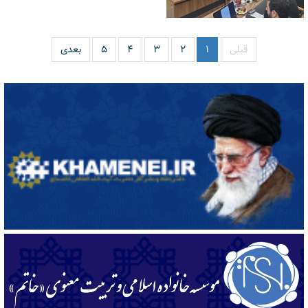
قبلی
۱
۲
۳
۴
۵
بعدی