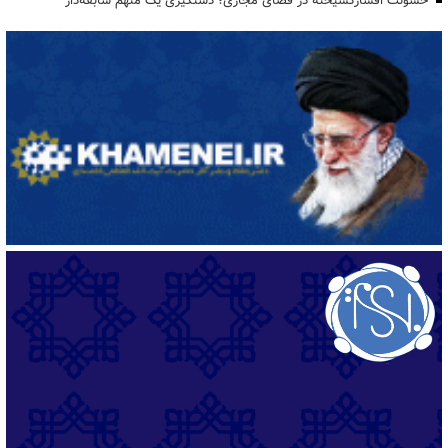
خشونت افسارگسیخته در فضای مجازی؛ دستگیری یک متهم سابقه‌دار