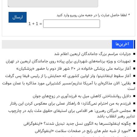
*
لطفا حاصل عبارت را در جعبه متن روبرو وارد کنید
1 + 1 =
آخرین‌ها
جزئیات مراسم بزرگ جاماندگان اربعین اعلام شد
تمهیدات و ویژه برنامه‌های شهرداری برای پیاده روی جاماندگان اربعین در تهران
آغاز برنامه ملی پزشکی خانواده در ۲۰ شهر فاز دوم با حضور «پزشکیان»
آغاز سقوط اینفانتینو/ ولز اولین کشوری که حمایتش را از رئیس فیفا پس گرفت
بقایی: الان مذاکره‌ای با آمریکا نداریم/مسیر کشتیرانی مورد مذاکره با عمان موقت
است
دلایل روانشناختی کاهش میل به فرزندآوری در زوج‌های جوان
فرزندم به من احترام نمی‌گذارد؛ ۵ راهکار عملی برای معکوس کردن این رفتار
مجلس خبرگان رهبری: هر اقدامی برای استیفای حقوق ملت باید در چارچوب
تدابیر رهبر انقلاب باشد
چگونه اینفلوئنسرها به الگوی نسل جدید تبدیل شدند؟ +اینفوگرافی
3مورد از شبه علم های رایج در صفحات سلامت +اینفوگرافی