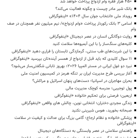
۴۵۰ هزار فقره وام ازدواج پرداخت خواهد شد
بانک شیر مادر چیست و چگونه فعالیت می‌کند؟
رویداد ملی «انتخاب جوان سال ۱۴۰۴» +اینفوگرافی
اسامی ۳ بانک رکوردار پرداخت «وام ازدواج»/ نیم میلیون نفر همچنان در صف
وام
روایت دوگانگی انسان در عصر دیجیتال +اینفوگرافی
کلیه‌های سنگ‌ساز را با این آبمیوه‌ها سلامت کنید
با این شربت‌های طب سنتی، گرمازدگی تابستان را فراری دهید +اینفوگرافی
۱۱ سوال کلیدی که باید قبل از ازدواج از همسر آینده‌تان بپرسید +اینفوگرافی
نبرد دو غول ایرانی در مستر المپیا ۲۰۲۶؛ بهروز تابانی شگفتی‌ساز می‌شود؟
آغاز بررسی طرح مدیریت ایران بر تنگه هرمز در کمیسیون امنیت ملی
بحران مهاجران در اسپانیا؛ دست‌های پنهان اسرائیل و مراکش؟
پول توجیبی؛ مدرسه کوچک مدیریت مالی
اربعین؛ فرصتی برای تحکیم خانواده +اینفوگرافی
زندگی مجردی دختران؛ انتخابی نوین، چالش های واقعی +اینفوگرافی
صبحانه بخورید، هوس شیرینی نکنید
پزشکی خانواده و نظام ارجاع؛ گامی بزرگ برای عدالت و کیفیت در سلامت
+اینفوگرافی
راهنمای سلامتی در عصر وابستگی به دستگاه‌های دیجیتال