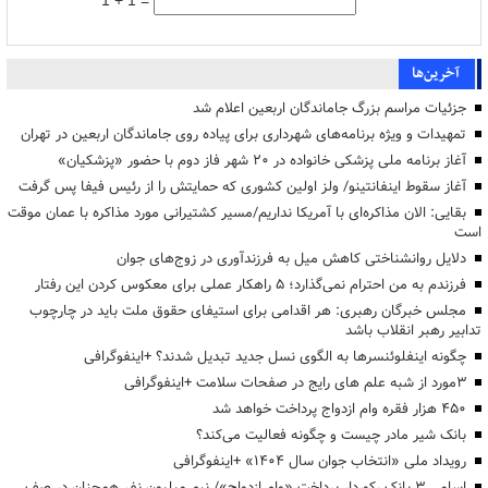
1 + 1 =
آخرین‌ها
جزئیات مراسم بزرگ جاماندگان اربعین اعلام شد
تمهیدات و ویژه برنامه‌های شهرداری برای پیاده روی جاماندگان اربعین در تهران
آغاز برنامه ملی پزشکی خانواده در ۲۰ شهر فاز دوم با حضور «پزشکیان»
آغاز سقوط اینفانتینو/ ولز اولین کشوری که حمایتش را از رئیس فیفا پس گرفت
بقایی: الان مذاکره‌ای با آمریکا نداریم/مسیر کشتیرانی مورد مذاکره با عمان موقت
است
دلایل روانشناختی کاهش میل به فرزندآوری در زوج‌های جوان
فرزندم به من احترام نمی‌گذارد؛ ۵ راهکار عملی برای معکوس کردن این رفتار
مجلس خبرگان رهبری: هر اقدامی برای استیفای حقوق ملت باید در چارچوب
تدابیر رهبر انقلاب باشد
چگونه اینفلوئنسرها به الگوی نسل جدید تبدیل شدند؟ +اینفوگرافی
3مورد از شبه علم های رایج در صفحات سلامت +اینفوگرافی
۴۵۰ هزار فقره وام ازدواج پرداخت خواهد شد
بانک شیر مادر چیست و چگونه فعالیت می‌کند؟
رویداد ملی «انتخاب جوان سال ۱۴۰۴» +اینفوگرافی
اسامی ۳ بانک رکوردار پرداخت «وام ازدواج»/ نیم میلیون نفر همچنان در صف