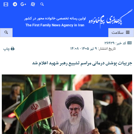
اولین رسانه تخصصی خانواده محور در کشور
The First Family News Agency in Iran
سلامت
کد خبر: 26429
تاریخ انتشار:
۹ تیر ۱۴۰۵ - ۱۴:۰۸
چاپ
جزییات پوشش درمانی مراسم تشییع رهبر شهید اعلام شد