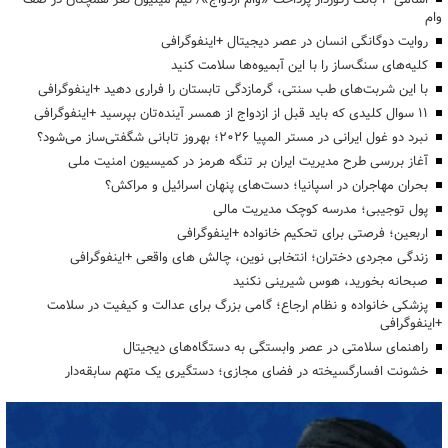
وام
روایت دوگانگی انسان در عصر دیجیتال +اینفوگرافی
کلیه‌های سنگ‌ساز را با این آبمیوه‌ها سلامت کنید
با این شربت‌های طب سنتی، گرمازدگی تابستان را فراری دهید +اینفوگرافی
۱۱ سوال کلیدی که باید قبل از ازدواج از همسر آینده‌تان بپرسید +اینفوگرافی
نبرد دو غول ایرانی در مستر المپیا ۲۰۲۶؛ بهروز تابانی شگفتی‌ساز می‌شود؟
آغاز بررسی طرح مدیریت ایران بر تنگه هرمز در کمیسیون امنیت ملی
بحران مهاجران در اسپانیا؛ دست‌های پنهان اسرائیل و مراکش؟
پول توجیبی؛ مدرسه کوچک مدیریت مالی
اربعین؛ فرصتی برای تحکیم خانواده +اینفوگرافی
زندگی مجردی دختران؛ انتخابی نوین، چالش های واقعی +اینفوگرافی
صبحانه بخورید، هوس شیرینی نکنید
پزشکی خانواده و نظام ارجاع؛ گامی بزرگ برای عدالت و کیفیت در سلامت
+اینفوگرافی
راهنمای سلامتی در عصر وابستگی به دستگاه‌های دیجیتال
خشونت افسارگسیخته در فضای مجازی؛ دستگیری یک متهم سابقه‌دار