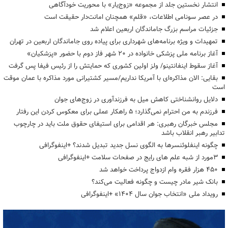
انتشار نخستین جلد از مجموعه «زوج‌یار» با محوریت خودآگاهی
در عصر سونامی اطلاعات، «قلم» همچنان امانت‌دار حقیقت است
جزئیات مراسم بزرگ جاماندگان اربعین اعلام شد
تمهیدات و ویژه برنامه‌های شهرداری برای پیاده روی جاماندگان اربعین در تهران
آغاز برنامه ملی پزشکی خانواده در ۲۰ شهر فاز دوم با حضور «پزشکیان»
آغاز سقوط اینفانتینو/ ولز اولین کشوری که حمایتش را از رئیس فیفا پس گرفت
بقایی: الان مذاکره‌ای با آمریکا نداریم/مسیر کشتیرانی مورد مذاکره با عمان موقت
است
دلایل روانشناختی کاهش میل به فرزندآوری در زوج‌های جوان
فرزندم به من احترام نمی‌گذارد؛ ۵ راهکار عملی برای معکوس کردن این رفتار
مجلس خبرگان رهبری: هر اقدامی برای استیفای حقوق ملت باید در چارچوب
تدابیر رهبر انقلاب باشد
چگونه اینفلوئنسرها به الگوی نسل جدید تبدیل شدند؟ +اینفوگرافی
3مورد از شبه علم های رایج در صفحات سلامت +اینفوگرافی
۴۵۰ هزار فقره وام ازدواج پرداخت خواهد شد
بانک شیر مادر چیست و چگونه فعالیت می‌کند؟
رویداد ملی «انتخاب جوان سال ۱۴۰۴» +اینفوگرافی