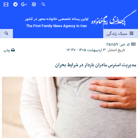
اولین رسانه تخصصی خانواده محور در کشور
The First Family News Agency in Iran
سبک زندگی
کد خبر: 25859
تاریخ انتشار:
۳ اردیبهشت ۱۴۰۵ - ۱۲:۴۷
چاپ
مدیریت استرس مادران باردار در شرایط بحران