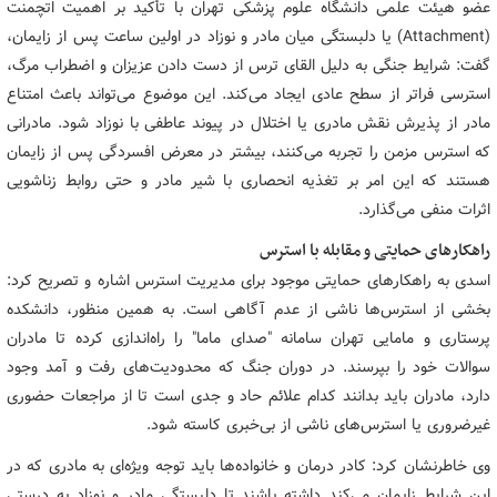
عضو هیئت علمی دانشگاه علوم پزشکی تهران با تأکید بر اهمیت اتچمنت
(Attachment) یا دلبستگی میان مادر و نوزاد در اولین ساعت پس از زایمان،
گفت: شرایط جنگی به دلیل القای ترس از دست دادن عزیزان و اضطراب مرگ،
استرسی فراتر از سطح عادی ایجاد می‌کند. این موضوع می‌تواند باعث امتناع
مادر از پذیرش نقش مادری یا اختلال در پیوند عاطفی با نوزاد شود. مادرانی
که استرس مزمن را تجربه می‌کنند، بیشتر در معرض افسردگی پس از زایمان
هستند که این امر بر تغذیه انحصاری با شیر مادر و حتی روابط زناشویی
اثرات منفی می‌گذارد.
راهکارهای حمایتی و مقابله با استرس
اسدی به راهکارهای حمایتی موجود برای مدیریت استرس اشاره و تصریح کرد:
بخشی از استرس‌ها ناشی از عدم آگاهی است. به همین منظور، دانشکده
پرستاری و مامایی تهران سامانه "صدای ماما" را راه‌اندازی کرده تا مادران
سوالات خود را بپرسند. در دوران جنگ که محدودیت‌های رفت و آمد وجود
دارد، مادران باید بدانند کدام علائم حاد و جدی است تا از مراجعات حضوری
غیرضروری یا استرس‌های ناشی از بی‌خبری کاسته شود.
وی خاطرنشان کرد: کادر درمان و خانواده‌ها باید توجه ویژه‌ای به مادری که در
این شرایط زایمان می‌کند داشته باشند تا دلبستگی مادر و نوزاد به درستی