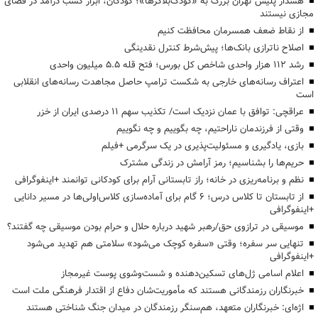
هشدار پلیس تهران بزرگ به «کودک‌بلاگرها»؛ کودکان، ابزار کسب درآمد در فضای
مجازی نیستند
از نقاط ضعف همسرمان محافظت کنیم
اصلاح ناترازی بانک‌ها؛ پیش‌شرط کنترل نقدینگی
رشد ۱۱۲ هزار واحدی شاخص کل بورس؛ فتح قله ۵.۵ میلیون واحدی
اعتراف رسانه‌های خارجی به شکست ترامپ حاصل مجاهدت رسانه‌های انقلابی
است
عراقچی: توافق با عمان نزدیک است/ تکذیب سهم ۱۱ درصدی ایران از خزر
وقتی از فرزندمان ناراحتیم، چه بگوییم و چه نگوییم
بازی، یادگیری و مسئولیت‌پذیری در یک سرگرمی +فیلم
حریم‌ها را بشناسیم؛ رمز آرامش در زندگی مشترک
نظم و برنامه‌ریزی در خانه؛ راز تابستانی آرام برای کودکانی توانمند +اینفوگرافی
از تابستان تا کلاس درس؛ ۶ گام برای آماده‌سازی کلاس‌اولی‌ها در مسیر دانایی
+اینفوگرافی
موسیقی در ترازوی حق/رهبر شهید درباره حلال و حرام بودن موسیقی چه گفتند؟
تنهایی سر سفره؛ وقتی «سفره کوچک می‌شود» سلامتی هم تهدید می‌شود
+اینفوگرافی
اعلام اسامی ژل‌های تسکین‌دهنده و شست‌وشوی پوست غیرمجاز
خبرنگاران رزمندگانی هستند که مأموریت‌شان دفاع از اقتدار فرهنگی ملت است
اژه‌ای: خبرنگاران متعهد، هم‌سنگر رزمندگان در میدان جنگ شناختی هستند