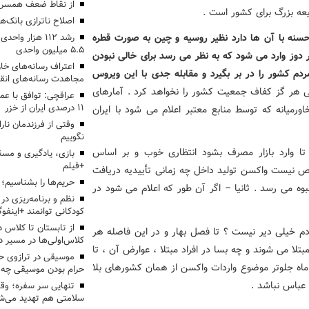
از نقاط ضعف همسرم
عه بزرگ برای کشور است .
اصلاح ناترازی بانک‌
سنه با آن ها دارد نظیر روسیه و چین به صورت قطره
رشد ۱۱۲ هزار 
۵.۵ میلیون واحدی
دوز وارد می شود که به نظر می رسد برای خالی نبودن
اعتراف رسانه‌های 
 کشور را در بر بگیرد و مقابله جدی با این ویروس
مجاهدت رسانه‌های انق
نی هر گز کفاف جمعیت کشور را نخواهد کرد . آمارهای
عراقچی: توافق با ع
۱۱ درصدی ایران از خزر
میانه که توسط منابع معتبر اعلام می شود با ایران
وقتی از فرزندمان نار
نگوییم
تا وارد بازار مصرف بشود انتظاری خوب و بر اساس
بازی، یادگیری و مسئ
+فیلم
ص نیست واکسن تولید داخل چه زمانی تأییدیه دریافت
حریم‌ها را بشناسیم؛
نبوه می رسد . ثانیا – اگر آن طور که اعلام می شود در
نظم و برنامه‌ریزی در 
کودکانی توانمند +اینفوگ
ردم خیلی دیر نیست ؟ تا فصل بهار و در این فاصله هر
کلاس‌اولی‌ها در مسیر دا
تلا می شوند و چه بسا در افراد مبتلا ، عوارض آن ، تا
موسیقی در ترازوی حق
ماه جلوتر موضوع واردات واکسن از همان کشورهای بلا
حرام بودن موسیقی چه 
عباس نباشد .
تنهایی سر سفره؛ و
سلامتی هم تهدید می‌شو