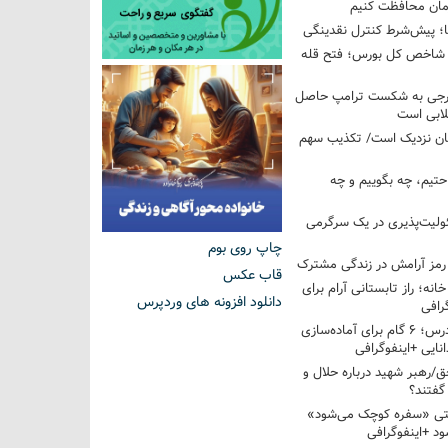
ان محافظت کنیم
ها؛ پیش‌شرط کنترل نقدینگی
واحدی شاخص کل بورس؛ فتح قله
خارجی به شکست ترامپ حاصل
لابی است
مان نزدیک است/ تکذیب سهم
احتیم، چه بگوییم و چه
ولیت‌پذیری در یک سرگرمی
چاپ روی بوم
 رمز آرامش در زندگی مشترک
قاب عکس
خانه؛ راز تابستانی آرام برای
دانلود افزونه های وردپرس
رافی
از تابستان تا کلاس درس؛ ۶ گام برای آماده‌سازی
نایی +اینفوگرافی
/رهبر شهید درباره حلال و
گفتند؟
قتی «سفره کوچک می‌شود»
د +اینفوگرافی