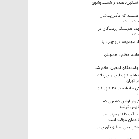
 تسکین‌دهنده و شست‌وشوی
 هستند که مأموریت‌شان
 ملت است
عهد، هم‌سنگر رزمندگان در
تند
ز مجموعه «زوج‌یار» با
عات، «قلم» همچنان
اماندگان اربعین اعلام شد
ه‌های شهرداری برای پیاده
ر تهران
آغاز برنامه ملی پزشکی خانواده در ۲۰ شهر فاز
»
/ ولز اولین کشوری که
فا پس گرفت
 با آمریکا نداریم/مسیر
با عمان موقت است
هش میل به فرزندآوری در