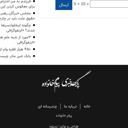
5 + 10 =
برای معکوس کردن این ر
مجلس خبرگان رهبری:
حقوق ملت باید در چارچو
چگونه اینفلوئنسرها 
شدند؟ +اینفوگرافی
3مورد از شبه علم 
+اینفوگرافی
۴۵۰ هزار فقره وام ازدواج پرداخت خواهد شد
بانک شیر مادر چیست
خانه
درباره ما
چندرسانه ای
پیام خانواده
طراحی و تولید: نستوه