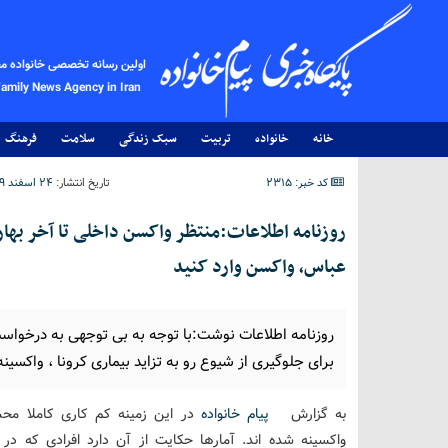
اولین رسانه تخصصی خانواده م
Family News Agency in Iran
خانه
خانواده
تربیت
سبک زندگی
سلامت
فرهنگ
کد خبر: 2315
تاریخ انتشار:
۲۴ اسفند ۱۳۹۹ - ۱۰:۴۰
روزنامه اطلاعات:منتظر واکسن داخلی تا آخر بها
عباس، واکسن وارد کنید
روزنامه اطلاعات نوشت:با توجه به بی توجهی به درخواست
برای جلوگیری از شیوع رو به تزاید بیماری کرونا ، واکسی
به گزارش
پیام خانواده
در این زمینه کم کاری کاملا مح
واکسینه شده اند. آمارها حکایت از آن دارد افرادی که 