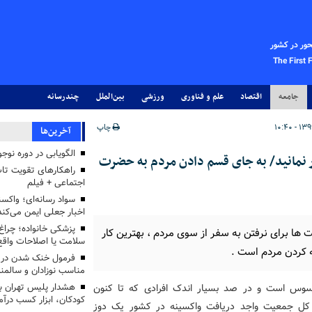
حور در کشور
The First 
جامعه
اقتصاد
علم و فناوری
ورزشی
بین‌الملل
چندرسانه
چاپ
آخرین‌ها
الگویابی در دوره نوجو
ر نمانید/ به جای قسم دادن مردم به حضرت
راهکارهای تقویت تاب
اجتماعی + فیلم
سواد رسانه‌ای؛ واکسن
اخبار جعلی ایمن می‌کند
پزشکی خانواده؛ چرا
 ها برای نرفتن به سفر از سوی مردم ، بهترین کار
سلامت یا اصلاحات واقع 
نه کردن مردم است .
فرمول خنک شدن در ر
مناسب نوزادان و سالمن
سوس است و در صد بسیار اندک افرادی که تا کنون
هشدار پلیس تهران بز
کودکان، ابزار کسب درآ
در کل جمعیت واجد دریافت واکسینه در کشور یک دوز