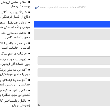
اعلام اسامی ژل‌های
پوست غیرمجاز
خبرنگاران رزمندگانی
دفاع از اقتدار فرهنگی
اژه‌ای: خبرنگاران مت
میدان جنگ شناختی هس
انتشار نخستین جلد ا
محوریت خودآگاهی
در عصر سونامی اطلا
امانت‌دار حقیقت است
جزئیات مراسم بزرگ ج
تمهیدات و ویژه برنام
روی جاماندگان اربعین د
دوم با حضور «پزشکیان
آغاز سقوط اینفانتینو
حمایتش را از رئیس فی
بقایی: الان مذاکره‌ای
کشتیرانی مورد مذاکره 
دلایل روانشناختی کا
زوج‌های جوان