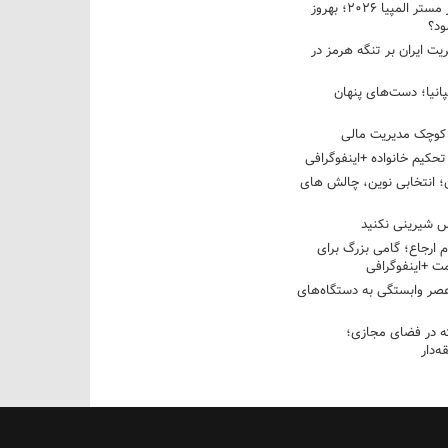
نبرد دو غول ایرانی در مستر المپیا ۲۰۲۶؛ بهروز
ود؟
یت ایران بر تنگه هرمز در
پانیا؛ دست‌های پنهان
کوچک مدیریت مالی
تحکیم خانواده +اینفوگرافی
؛ انتخابی نوین، چالش های
 شیرینی نکنید
م ارجاع؛ گامی بزرگ برای
ت +اینفوگرافی
عصر وابستگی به دستگاه‌های
 در فضای مجازی؛
‌دار