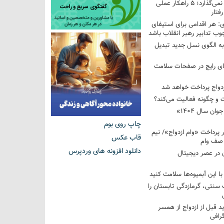
فرزندم به من احترام نمی‌گذارد؛ ۵ راهکار عملی
فتار
 هر اقدامی برای استیفای
ب تدابیر رهبر انقلاب باشد
به الگوی نسل جدید تبدیل
های رایج در صفحات سلامت
 و چگونه فعالیت می‌کند؟
رویداد ملی «انتخاب جوان سال ۱۴۰۴»
چاپ روی بوم
کوردار پرداخت «وام ازدواج»/ نیم
قاب عکس
 صف وام
دانلود افزونه های وردپرس
 در عصر دیجیتال
با این آبمیوه‌ها سلامت کنید
سنتی، گرمازدگی تابستان را
ید قبل از ازدواج از همسر
گرافی