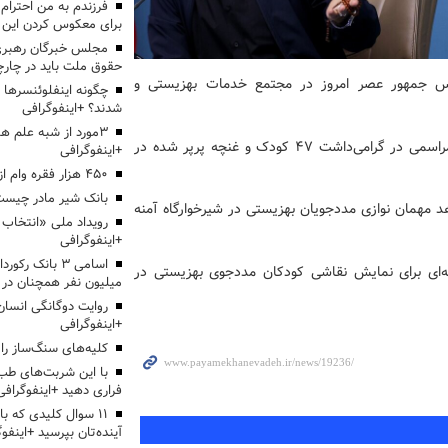
برای معکوس کردن این ر
مجلس خبرگان رهبری:
حقوق ملت باید در چارچو
س جمهور عصر امروز در مجتمع خدمات بهزیستی و
چگونه اینفلوئنسرها 
شدند؟ +اینفوگرافی
3مورد از شبه علم 
مددجویان بهزیستی عصر امروز در شیرخوارگاه آمنه، میزبان مراسمی در گرامی‌داشت ۴۷ کودک و غنچه پرپر شده در
+اینفوگرافی
۴۵۰ هزار فقره وام ازدواج پرداخت خواهد شد
بانک شیر مادر چیست
د مهمان نوازی مددجویان بهزیستی در شیرخوارگاه آمنه
+اینفوگرافی
اسامی ۳ بانک ر
‌ای برای نمایش نقاشی کودکان مددجوی بهزیستی در
میلیون نفر همچنان در
روایت دوگانگی انسان
+اینفوگرافی
کلیه‌های سنگ‌ساز را 
با این شربت‌های طب 
فراری دهید +اینفوگرافی
۱۱ سوال کلیدی که با
آینده‌تان بپرسید +اینفو