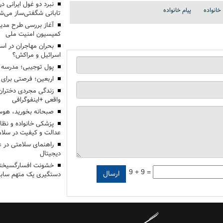
خانواده
پیام خانواده
تابانی شگفتی‌ساز می‌ش
آغاز بررسی طرح مدیر
کمیسیون امنیت ملی
بحران مهاجران در اس
اسرائیل و مراکش؟
پول توجیبی؛ مدرسه 
اربعین؛ فرصتی برای 
زندگی مجردی دختران
واقعی +اینفوگرافی
صبحانه بخورید، هوس
پزشکی خانواده و نظا
عدالت و کیفیت در سلام
راهنمای سلامتی در 
دیجیتال
خشونت افسارگسیخته
9 + 9 =
دستگیری یک متهم سابقه