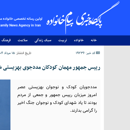
اولین رسانه تخصصی خانواده م
Family News Agency in Iran
خانه
خانواده
تربیت
سبک زندگی
سلامت
فرهنگ
کد خبر: 19236
تاریخ انتشار:
۱۵ مرداد ۱۴۰۴ - ۰۰:۴۲
رییس جمهور مهمان کودکان مددجوی بهزیستی ش
مددجویان کودک و نوجوان بهزیستی عصر
امروز میزبان رییس جمهور و جمعی از مردم
بودند تا یاد شهدای کودک و نوجوان جنگ اخیر
را گرامی بدارند.