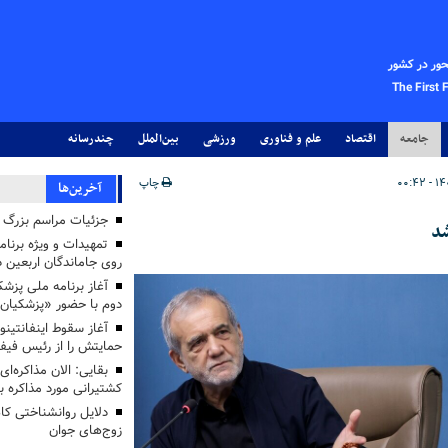
حور در کشور
The First 
جامعه
اقتصاد
علم و فناوری
ورزشی
بین‌الملل
چندرسانه
چاپ
آخرین‌ها
جزئیات مراسم بزرگ ج
د
تمهیدات و ویژه برنام
روی جاماندگان اربعین د
دوم با حضور «پزشکیان
آغاز سقوط اینفانتینو
حمایتش را از رئیس فی
بقایی: الان مذاکره‌ای
کشتیرانی مورد مذاکره 
دلایل روانشناختی کا
زوج‌های جوان