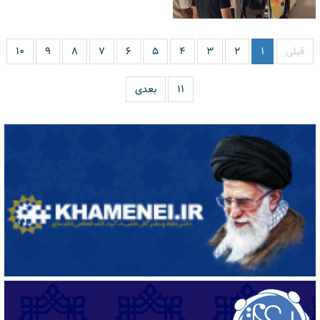
قبلی
۱
۲
۳
۴
۵
۶
۷
۸
۹
۱۰
۱۱
بعدی