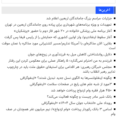
آخرین‌ها
جزئیات مراسم بزرگ جاماندگان اربعین اعلام شد
تمهیدات و ویژه برنامه‌های شهرداری برای پیاده روی جاماندگان اربعین در تهران
آغاز برنامه ملی پزشکی خانواده در ۲۰ شهر فاز دوم با حضور «پزشکیان»
آغاز سقوط اینفانتینو/ ولز اولین کشوری که حمایتش را از رئیس فیفا پس گرفت
بقایی: الان مذاکره‌ای با آمریکا نداریم/مسیر کشتیرانی مورد مذاکره با عمان موقت
است
دلایل روانشناختی کاهش میل به فرزندآوری در زوج‌های جوان
فرزندم به من احترام نمی‌گذارد؛ ۵ راهکار عملی برای معکوس کردن این رفتار
مجلس خبرگان رهبری: هر اقدامی برای استیفای حقوق ملت باید در چارچوب
تدابیر رهبر انقلاب باشد
چگونه اینفلوئنسرها به الگوی نسل جدید تبدیل شدند؟ +اینفوگرافی
3مورد از شبه علم های رایج در صفحات سلامت +اینفوگرافی
۴۵۰ هزار فقره وام ازدواج پرداخت خواهد شد
بانک شیر مادر چیست و چگونه فعالیت می‌کند؟
رویداد ملی «انتخاب جوان سال ۱۴۰۴» +اینفوگرافی
اسامی ۳ بانک رکوردار پرداخت «وام ازدواج»/ نیم میلیون نفر همچنان در صف
وام