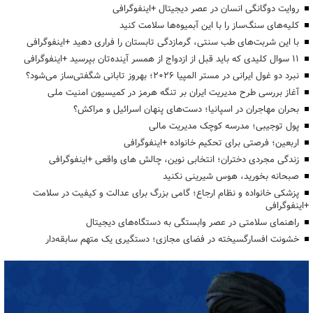
روایت دوگانگی انسان در عصر دیجیتال +اینفوگرافی
کلیه‌های سنگ‌ساز را با این آبمیوه‌ها سلامت کنید
با این شربت‌های طب سنتی، گرمازدگی تابستان را فراری دهید +اینفوگرافی
۱۱ سوال کلیدی که باید قبل از ازدواج از همسر آینده‌تان بپرسید +اینفوگرافی
نبرد دو غول ایرانی در مستر المپیا ۲۰۲۶؛ بهروز تابانی شگفتی‌ساز می‌شود؟
آغاز بررسی طرح مدیریت ایران بر تنگه هرمز در کمیسیون امنیت ملی
بحران مهاجران در اسپانیا؛ دست‌های پنهان اسرائیل و مراکش؟
پول توجیبی؛ مدرسه کوچک مدیریت مالی
اربعین؛ فرصتی برای تحکیم خانواده +اینفوگرافی
زندگی مجردی دختران؛ انتخابی نوین، چالش های واقعی +اینفوگرافی
صبحانه بخورید، هوس شیرینی نکنید
پزشکی خانواده و نظام ارجاع؛ گامی بزرگ برای عدالت و کیفیت در سلامت
+اینفوگرافی
راهنمای سلامتی در عصر وابستگی به دستگاه‌های دیجیتال
خشونت افسارگسیخته در فضای مجازی؛ دستگیری یک متهم سابقه‌دار