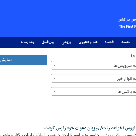
حور در کشور
The First 
جامعه
اقتصاد
علم و فناوری
ورزشی
بین‌الملل
چندرسانه
ها
نمایش 
 سرویس‌ها
 انواع خبر
 باکس‌ها
داووس نخواهد رفت/ میزبان دعوت خود را پس گرفت
اووس سوئیس بدون حضور وزیر امور خارجه جمهوری اسلامی ایران برگزار خواهد 