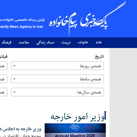
اولین رسانه تخصصی خانواده م
Family News Agency in Iran
خانه
خانواده
تربیت
سبک زندگی
سلامت
فرهنگ
تاریخ
فیلتر
همه‌ی روزها
همه
همه‌ی ماه‌ها
همه
همه‌ی سال‌ها
همه
وزیر امور خارجه
وزیر خارجه به اجلاس 
کل اخبار:215
مجمع جهانی اقتصاد در د