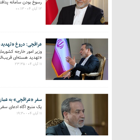
رسوخ بودن سامانه پدافن
۱۲ آبان ۰۴ - ۰۰:۱۳
عراقچی: دروغ «تهدید ه
وزیر امور خارجه کشورمان
«تهدید هسته‌ای قریب‌الو
۱۱ آبان ۰۴ - ۲۳:۳۵
سفر «عراقچی» به عما
یک منبع اگاه ادعای سفر 
۱۱ آبان ۰۴ - ۱۹:۳۰