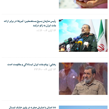
رئیس سازمان بسیج مستضعفین: آمریکا در برابر اراده
ملت ایران به زانو درآمد
۱۴ آبان ۰۴ - ۰۱:۱۶
رضایی: پیام ملت ایران ایستادگی و مقاومت است
۱۳ آبان ۰۴ - ۲۳:۳۰
20 استان با «بارش صفر» در پاییز خشک امسال