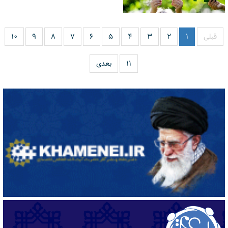
قبلی
۱
۲
۳
۴
۵
۶
۷
۸
۹
۱۰
۱۱
بعدی