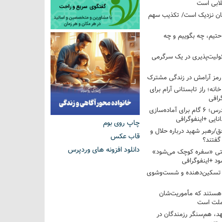
لابی است
مان نزدیک است/ تکذیب سهم
احتیم، چه بگوییم و چه
ولیت‌پذیری در یک سرگرمی
 رمز آرامش در زندگی مشترک
خانه؛ راز تابستانی آرام برای
رافی
از تابستان تا کلاس درس؛ ۶ گام برای آماده‌سازی
نایی +اینفوگرافی
چاپ روی بوم
/رهبر شهید درباره حلال و
قاب عکس
گفتند؟
دانلود افزونه های وردپرس
قتی «سفره کوچک می‌شود»
د +اینفوگرافی
 تسکین‌دهنده و شست‌وشوی
 هستند که مأموریت‌شان
 ملت است
عهد، هم‌سنگر رزمندگان در