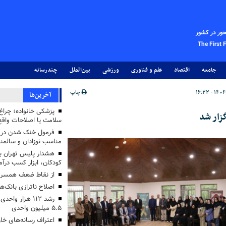
حور در کشور
The First 
جامعه
اقتصاد
علم و فناوری
ورزشی
بین‌الملل
چندرسانه
چاپ
آخرین‌ها
پزشکی خانواده؛ چرا
زار شد
سلامت یا اصلاحات واقع 
فرمول خنک شدن در ر
مناسب نوزادان و سالمن
هشدار پلیس تهران بز
کودکان، ابزار کسب درآ
از نقاط ضعف همسرم
اصلاح ناترازی بانک‌
رشد ۱۱۲ هزار 
۵.۵ میلیون واحدی
اعتراف رسانه‌های 