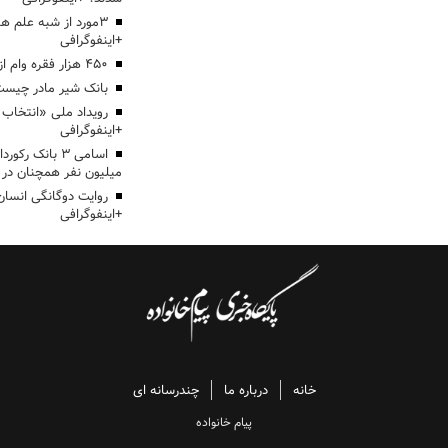
3مورد از شبه علم 
+اینفوگرافی
۴۵۰ هزار فقره وام ازدواج پرداخت خواهد شد
بانک شیر مادر چیست
+اینفوگرافی
اسامی ۳ بانک ر
میلیون نفر همچنان در
روایت دوگانگی انسان
+اینفوگرافی
خانه
درباره ما
چندرسانه ای
پیام خانواده