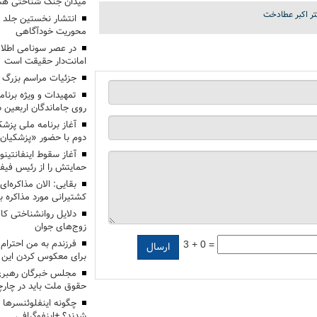
میدان جنگ شناختی هس
ر اکبر عطادخت
انتشار نخستین جلد ا
محوریت خودآگاهی
در عصر سونامی اطلا
امانت‌دار حقیقت است
جزئیات مراسم بزرگ ج
تمهیدات و ویژه برنام
روی جاماندگان اربعین د
دوم با حضور «پزشکیان
آغاز سقوط اینفانتینو
حمایتش را از رئیس فی
بقایی: الان مذاکره‌ای
کشتیرانی مورد مذاکره 
دلایل روانشناختی کا
زوج‌های جوان
3 + 0 =
برای معکوس کردن این ر
مجلس خبرگان رهبری:
حقوق ملت باید در چارچو
چگونه اینفلوئنسرها 
شدند؟ +اینفوگرافی