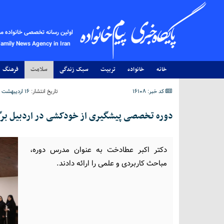
اولین رسانه تخصصی خانواده م
Family News Agency in Iran
خانه
خانواده
تربیت
سبک زندگی
سلامت
فرهنگ
کد خبر: 16108
تاریخ انتشار:
۱۶ اردیبهشت ۱۴۰۴ - ۱۶:۲۲
دوره تخصصی پیشگیری از خودکشی در اردبیل برگ
دکتر اکبر عطادخت به عنوان مدرس دوره،
مباحث کاربردی و علمی را ارائه دادند.