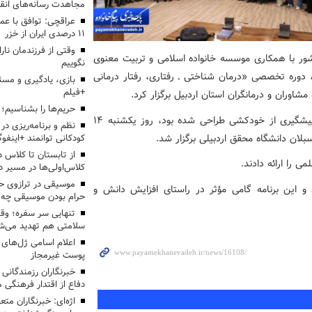
مجاهدت رسانه‌های انق
عراقچی: توافق با ع
۱۱ درصدی ایران از خزر
وقتی از فرزندمان نار
شور با همکاری موسسه خانواده اسلامی و تربیت معنوی
نگوییم
، دوره تخصصی «درمان شناختی ـ رفتاری، رفتار درمانی
بازی، یادگیری و مسئ
+فیلم
اوران و درمانگران استان اردبیل برگزار کرد.
حریم‌ها را بشناسیم؛
این دوره که با هدف ارتقای مهارت‌های تخصصی در حوزه پیشگیری از خودکشی طراحی شده بود، روز یکشنبه ۱۴
نظم و برنامه‌ریزی در 
کودکانی توانمند +اینفوگ
 را ارائه دادند.
کلاس‌اولی‌ها در مسیر دا
موسیقی در ترازوی حق
 و این برنامه گامی مؤثر در راستای افزایش دانش و
حرام بودن موسیقی چه 
تنهایی سر سفره؛ و
سلامتی هم تهدید می‌شو
اعلام اسامی ژل‌های
پوست غیرمجاز
خبرنگاران رزمندگانی
دفاع از اقتدار فرهنگی
اژه‌ای: خبرنگاران مت