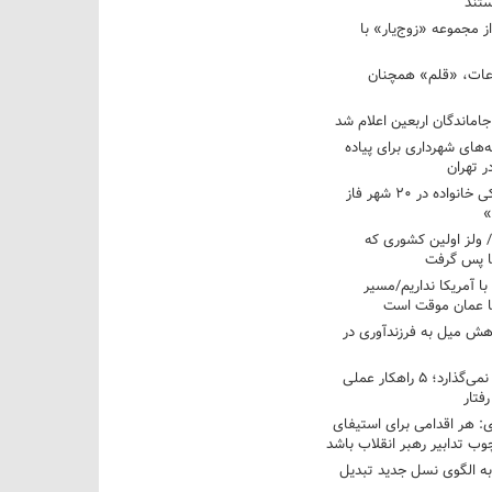
تند
ز مجموعه «زوج‌یار» با
عات، «قلم» همچنان
اماندگان اربعین اعلام شد
ه‌های شهرداری برای پیاده
ر تهران
آغاز برنامه ملی پزشکی خانواده در ۲۰ شهر فاز
»
/ ولز اولین کشوری که
فا پس گرفت
 با آمریکا نداریم/مسیر
با عمان موقت است
هش میل به فرزندآوری در
فرزندم به من احترام نمی‌گذارد؛ ۵ راهکار عملی
فتار
 هر اقدامی برای استیفای
ب تدابیر رهبر انقلاب باشد
به الگوی نسل جدید تبدیل