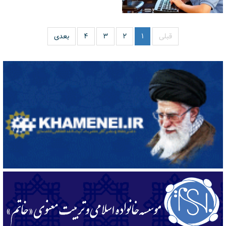
قبلی
۱
۲
۳
۴
بعدی