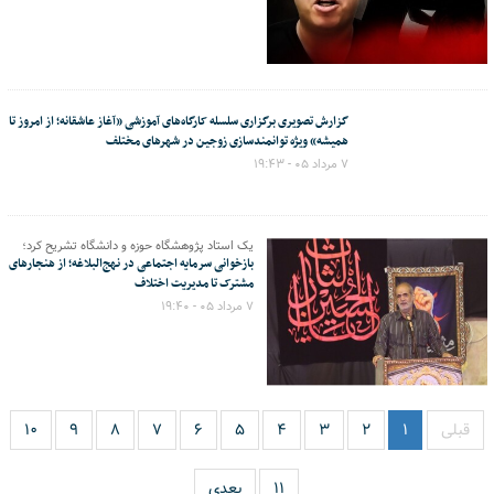
گزارش تصویری برگزاری سلسله کارگاه‌های آموزشی «آغاز عاشقانه؛ از امروز تا
همیشه» ویژه توانمندسازی زوجین در شهرهای مختلف
۷ مرداد ۰۵ - ۱۹:۴۳
یک استاد پژوهشگاه حوزه و دانشگاه تشریح کرد؛
بازخوانی سرمایه اجتماعی در نهج‌البلاغه؛ از هنجارهای
مشترک تا مدیریت اختلاف
۷ مرداد ۰۵ - ۱۹:۴۰
قبلی
۱
۲
۳
۴
۵
۶
۷
۸
۹
۱۰
۱۱
بعدی