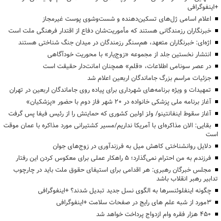
+اینفوگرافی
اعلام اسامی ژل‌های تسکین‌دهنده و شست‌وشوی پوست غیرمجاز
خبرنگاران رزمندگانی هستند که مأموریت‌شان دفاع از اقتدار فرهنگی ملت است
اژه‌ای: خبرنگاران متعهد، هم‌سنگر رزمندگان در میدان جنگ شناختی هستند
انتشار نخستین جلد از مجموعه «زوج‌یار» با محوریت خودآگاهی
در عصر سونامی اطلاعات، «قلم» همچنان امانت‌دار حقیقت است
جزئیات مراسم بزرگ جاماندگان اربعین اعلام شد
تمهیدات و ویژه برنامه‌های شهرداری برای پیاده روی جاماندگان اربعین در تهران
آغاز برنامه ملی پزشکی خانواده در ۲۰ شهر فاز دوم با حضور «پزشکیان»
آغاز سقوط اینفانتینو/ ولز اولین کشوری که حمایتش را از رئیس فیفا پس گرفت
بقایی: الان مذاکره‌ای با آمریکا نداریم/مسیر کشتیرانی مورد مذاکره با عمان موقت
است
دلایل روانشناختی کاهش میل به فرزندآوری در زوج‌های جوان
فرزندم به من احترام نمی‌گذارد؛ ۵ راهکار عملی برای معکوس کردن این رفتار
مجلس خبرگان رهبری: هر اقدامی برای استیفای حقوق ملت باید در چارچوب
تدابیر رهبر انقلاب باشد
چگونه اینفلوئنسرها به الگوی نسل جدید تبدیل شدند؟ +اینفوگرافی
3مورد از شبه علم های رایج در صفحات سلامت +اینفوگرافی
۴۵۰ هزار فقره وام ازدواج پرداخت خواهد شد