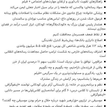
راهکارهای تقویت تاب‌آوری و ارتقای مهارت‌های اجتماعی + فیلم
سواد رسانه‌ای؛ واکسنی که جامعه را در برابر سیل اخبار جعلی ایمن می‌کند
پزشکی خانواده؛ چراغ جادوی حل مشکلات نظام سلامت یا اصلاحات واقع بینانه
فرمول خنک شدن در روزهای داغ؛ لباس‌های مناسب نوزادان و سالمندان
هشدار پلیس تهران بزرگ به «کودک‌بلاگرها»؛ کودکان، ابزار کسب درآمد در فضای
مجازی نیستند
از نقاط ضعف همسرمان محافظت کنیم
اصلاح ناترازی بانک‌ها؛ پیش‌شرط کنترل نقدینگی
رشد ۱۱۲ هزار واحدی شاخص کل بورس؛ فتح قله ۵.۵ میلیون واحدی
اعتراف رسانه‌های خارجی به شکست ترامپ حاصل مجاهدت رسانه‌های انقلابی
است
عراقچی: توافق با عمان نزدیک است/ تکذیب سهم ۱۱ درصدی ایران از خزر
وقتی از فرزندمان ناراحتیم، چه بگوییم و چه نگوییم
بازی، یادگیری و مسئولیت‌پذیری در یک سرگرمی +فیلم
حریم‌ها را بشناسیم؛ رمز آرامش در زندگی مشترک
نظم و برنامه‌ریزی در خانه؛ راز تابستانی آرام برای کودکانی توانمند +اینفوگرافی
از تابستان تا کلاس درس؛ ۶ گام برای آماده‌سازی کلاس‌اولی‌ها در مسیر دانایی
+اینفوگرافی
موسیقی در ترازوی حق/رهبر شهید درباره حلال و حرام بودن موسیقی چه گفتند؟
تنهایی سر سفره؛ وقتی «سفره کوچک می‌شود» سلامتی هم تهدید می‌شود