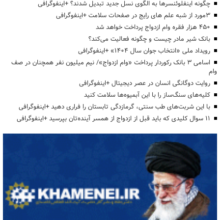
چگونه اینفلوئنسرها به الگوی نسل جدید تبدیل شدند؟ +اینفوگرافی
3مورد از شبه علم های رایج در صفحات سلامت +اینفوگرافی
۴۵۰ هزار فقره وام ازدواج پرداخت خواهد شد
بانک شیر مادر چیست و چگونه فعالیت می‌کند؟
رویداد ملی «انتخاب جوان سال ۱۴۰۴» +اینفوگرافی
اسامی ۳ بانک رکوردار پرداخت «وام ازدواج»/ نیم میلیون نفر همچنان در صف
وام
روایت دوگانگی انسان در عصر دیجیتال +اینفوگرافی
کلیه‌های سنگ‌ساز را با این آبمیوه‌ها سلامت کنید
با این شربت‌های طب سنتی، گرمازدگی تابستان را فراری دهید +اینفوگرافی
۱۱ سوال کلیدی که باید قبل از ازدواج از همسر آینده‌تان بپرسید +اینفوگرافی