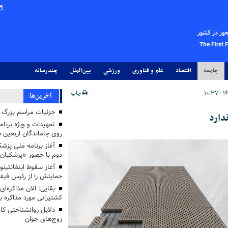
حور در کشور
The First 
جامعه
اقتصاد
علم و فناوری
ورزشی
بین‌الملل
چندرسانه
چاپ
آخرین‌ها
جزئیات مراسم بزرگ ج
دارد
تمهیدات و ویژه برنام
روی جاماندگان اربعین د
دوم با حضور «پزشکیان
آغاز سقوط اینفانتینو
حمایتش را از رئیس فی
بقایی: الان مذاکره‌ای
کشتیرانی مورد مذاکره 
دلایل روانشناختی کا
زوج‌های جوان