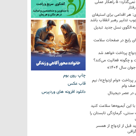
فرزندم به من احترام نمی‌گذارد؛ ۵ راهکار عملی
فتار
 هر اقدامی برای استیفای
ب تدابیر رهبر انقلاب باشد
به الگوی نسل جدید تبدیل
های رایج در صفحات سلامت
 و چگونه فعالیت می‌کند؟
رویداد ملی «انتخاب جوان سال ۱۴۰۴»
چاپ روی بوم
کوردار پرداخت «وام ازدواج»/ نیم
قاب عکس
 صف وام
دانلود افزونه های وردپرس
 در عصر دیجیتال
با این آبمیوه‌ها سلامت کنید
سنتی، گرمازدگی تابستان را
ید قبل از ازدواج از همسر
گرافی