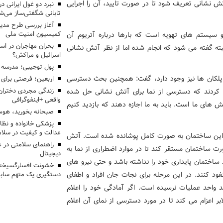
 آتش نشانی تعریف شود تا در صورت تایید، آن را اجرایی
تابانی شگفتی‌ساز می‌ش
آغاز بررسی طرح مدیر
سیستم های تهویه است که بارها درباره آتریوم آن
کمیسیون امنیت ملی
بحران مهاجران در اس
ته گفته می شود که انجام شده اما از نظر آتش نشانی
اسرائیل و مراکش؟
پول توجیبی؛ مدرسه 
دی پلکان ها نیز وجود دارد، گفت: همچنین بحث دسترسی
اربعین؛ فرصتی برای 
جاد کردند که دسترسی از نما برای آتش نشانی حل شده
زندگی مجردی دختران
واقعی +اینفوگرافی
لش های ما است. باید به ما اجازه دهند که بازدید کنیم
صبحانه بخورید، هوس
پزشکی خانواده و نظا
عدالت و کیفیت در سلام
ی این ساختمان به صورت کامل پوشانده شده است. آتش
راهنمای سلامتی در 
رت ساختمان مستقر کند تا در موارد اضطراری از نما به
دیجیتال
ساختمان پایداری خود را نداشته باشد و حتی نیرو های
خشونت افسارگسیخته
فود کنند. در این مرحله برای نجات جان افراد و اطفای
دستگیری یک متهم سابقه
ید واحد عملیات نرسیده است. اگر آمادگی خود را اعلام
بر اعزام می کند تا در مورد دسترسی از نمای آن اعلام