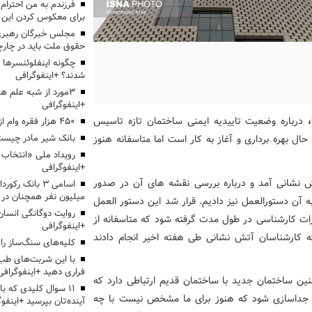
برای معکوس کردن این ر
مجلس خبرگان رهبری:
حقوق ملت باید در چارچو
چگونه اینفلوئنسرها 
شدند؟ +اینفوگرافی
3مورد از شبه علم 
+اینفوگرافی
درباره وضعیت تاییدیه ایمنی ساختمان تازه تاسیس
۴۵۰ هزار فقره وام ازدواج پرداخت خواهد شد
ل بهره برداری و آغاز به کار است اما متاسفانه هنوز
بانک شیر مادر چیست
+اینفوگرافی
 نشانی آمد و درباره بررسی نقشه های آن در صدور
اسامی ۳ بانک ر
میلیون نفر همچنان در
ه آن دستورالعمل نیز دادیم. قرار شد این دستور العمل
روایت دوگانگی انسان
ات کارشناسی در طول مدت گرفته شود که متاسفانه از
+اینفوگرافی
که کارشناسان آتش نشانی طی هفته اخیر انجام دادند
کلیه‌های سنگ‌ساز را 
با این شربت‌های طب 
فراری دهید +اینفوگرافی
ین ساختمان جدید با ساختمان قدیم ارتباطی دارد که
۱۱ سوال کلیدی که با
شد جداسازی شود که هنوز برای ما مشخص نیست با چه
آینده‌تان بپرسید +اینفو