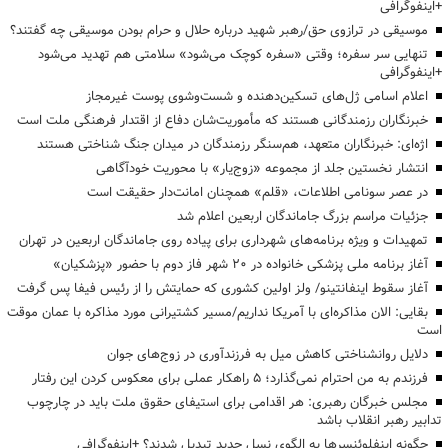
+اینفوگرافی
موسیقی در ترازوی حق/رهبر شهید درباره حلال و حرام بودن موسیقی چه گفتند؟
تنهایی سر سفره؛ وقتی «سفره کوچک می‌شود» سلامتی هم تهدید می‌شود
+اینفوگرافی
اعلام اسامی ژل‌های تسکین‌دهنده و شست‌وشوی پوست غیرمجاز
خبرنگاران رزمندگانی هستند که مأموریت‌شان دفاع از اقتدار فرهنگی ملت است
اژه‌ای: خبرنگاران متعهد، هم‌سنگر رزمندگان در میدان جنگ شناختی هستند
انتشار نخستین جلد از مجموعه «زوج‌یار» با محوریت خودآگاهی
در عصر سونامی اطلاعات، «قلم» همچنان امانت‌دار حقیقت است
جزئیات مراسم بزرگ جاماندگان اربعین اعلام شد
تمهیدات و ویژه برنامه‌های شهرداری برای پیاده روی جاماندگان اربعین در تهران
آغاز برنامه ملی پزشکی خانواده در ۲۰ شهر فاز دوم با حضور «پزشکیان»
آغاز سقوط اینفانتینو/ ولز اولین کشوری که حمایتش را از رئیس فیفا پس گرفت
بقایی: الان مذاکره‌ای با آمریکا نداریم/مسیر کشتیرانی مورد مذاکره با عمان موقت
است
دلایل روانشناختی کاهش میل به فرزندآوری در زوج‌های جوان
فرزندم به من احترام نمی‌گذارد؛ ۵ راهکار عملی برای معکوس کردن این رفتار
مجلس خبرگان رهبری: هر اقدامی برای استیفای حقوق ملت باید در چارچوب
تدابیر رهبر انقلاب باشد
چگونه اینفلوئنسرها به الگوی نسل جدید تبدیل شدند؟ +اینفوگرافی