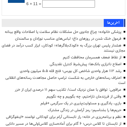
6 + 11 =
آخرین‌ها
پزشکی خانواده؛ چراغ جادوی حل مشکلات نظام سلامت یا اصلاحات واقع بینانه
فرمول خنک شدن در روزهای داغ؛ لباس‌های مناسب نوزادان و سالمندان
هشدار پلیس تهران بزرگ به «کودک‌بلاگرها»؛ کودکان، ابزار کسب درآمد در فضای
مجازی نیستند
از نقاط ضعف همسرمان محافظت کنیم
اصلاح ناترازی بانک‌ها؛ پیش‌شرط کنترل نقدینگی
رشد ۱۱۲ هزار واحدی شاخص کل بورس؛ فتح قله ۵.۵ میلیون واحدی
اعتراف رسانه‌های خارجی به شکست ترامپ حاصل مجاهدت رسانه‌های انقلابی
است
عراقچی: توافق با عمان نزدیک است/ تکذیب سهم ۱۱ درصدی ایران از خزر
وقتی از فرزندمان ناراحتیم، چه بگوییم و چه نگوییم
بازی، یادگیری و مسئولیت‌پذیری در یک سرگرمی +فیلم
حریم‌ها را بشناسیم؛ رمز آرامش در زندگی مشترک
نظم و برنامه‌ریزی در خانه؛ راز تابستانی آرام برای کودکانی توانمند +اینفوگرافی
از تابستان تا کلاس درس؛ ۶ گام برای آماده‌سازی کلاس‌اولی‌ها در مسیر دانایی