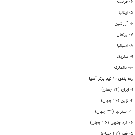
۴- فرانسه
۵- ایتالیا
۶- آرژانتین
۷- پرتغال
۸- اسپانیا
۹- مکزیک
۱۰- دانمارک
رده بندی ۱۰ تیم برتر آسیا
۱- ایران (۲۲ جهان)
۲- ژاپن (۲۶ جهان)
۳- استرالیا (۳۲ جهان)
۴- کره جنوبی (۳۶ جهان)
۵- قطر (۴۳ جهان)