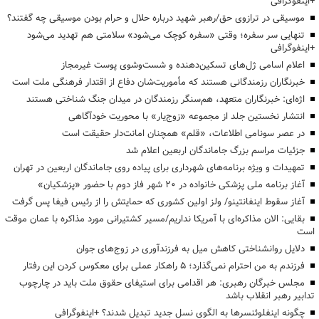
+اینفوگرافی
موسیقی در ترازوی حق/رهبر شهید درباره حلال و حرام بودن موسیقی چه گفتند؟
تنهایی سر سفره؛ وقتی «سفره کوچک می‌شود» سلامتی هم تهدید می‌شود
+اینفوگرافی
اعلام اسامی ژل‌های تسکین‌دهنده و شست‌وشوی پوست غیرمجاز
خبرنگاران رزمندگانی هستند که مأموریت‌شان دفاع از اقتدار فرهنگی ملت است
اژه‌ای: خبرنگاران متعهد، هم‌سنگر رزمندگان در میدان جنگ شناختی هستند
انتشار نخستین جلد از مجموعه «زوج‌یار» با محوریت خودآگاهی
در عصر سونامی اطلاعات، «قلم» همچنان امانت‌دار حقیقت است
جزئیات مراسم بزرگ جاماندگان اربعین اعلام شد
تمهیدات و ویژه برنامه‌های شهرداری برای پیاده روی جاماندگان اربعین در تهران
آغاز برنامه ملی پزشکی خانواده در ۲۰ شهر فاز دوم با حضور «پزشکیان»
آغاز سقوط اینفانتینو/ ولز اولین کشوری که حمایتش را از رئیس فیفا پس گرفت
بقایی: الان مذاکره‌ای با آمریکا نداریم/مسیر کشتیرانی مورد مذاکره با عمان موقت
است
دلایل روانشناختی کاهش میل به فرزندآوری در زوج‌های جوان
فرزندم به من احترام نمی‌گذارد؛ ۵ راهکار عملی برای معکوس کردن این رفتار
مجلس خبرگان رهبری: هر اقدامی برای استیفای حقوق ملت باید در چارچوب
تدابیر رهبر انقلاب باشد
چگونه اینفلوئنسرها به الگوی نسل جدید تبدیل شدند؟ +اینفوگرافی