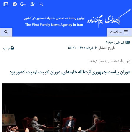
اولین رسانه تخصصی خانواده محور در کشور
The First Family News Agency in Iran
سلامت
کد خبر: 4180
تاریخ انتشار:
۶ خرداد ۱۴۰۰ - ۱۸:۲۱
چاپ
در برنامه «مجری» مطرح شد؛
دوران ریاست جمهوری آیت‌الله خامنه‌ای، دوران تثبیت امنیت کشور بود