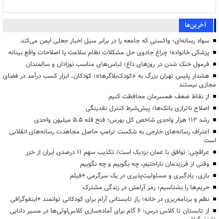
آخرین‌ها
سواد رسانه‌ای؛ واکسنی که جامعه را در برابر سیل اخبار جعلی ایمن می‌کند
پزشکی خانواده؛ چراغ جادوی حل مشکلات نظام سلامت یا اصلاحات واقع بینانه
فرمول خنک شدن در روزهای داغ؛ لباس‌های مناسب نوزادان و سالمندان
هشدار پلیس تهران بزرگ به «کودک‌بلاگرها»؛ کودکان، ابزار کسب درآمد در فضای
مجازی نیستند
از نقاط ضعف همسرمان محافظت کنیم
اصلاح ناترازی بانک‌ها؛ پیش‌شرط کنترل نقدینگی
رشد ۱۱۲ هزار واحدی شاخص کل بورس؛ فتح قله ۵.۵ میلیون واحدی
اعتراف رسانه‌های خارجی به شکست ترامپ حاصل مجاهدت رسانه‌های انقلابی
است
عراقچی: توافق با عمان نزدیک است/ تکذیب سهم ۱۱ درصدی ایران از خزر
وقتی از فرزندمان ناراحتیم، چه بگوییم و چه نگوییم
بازی، یادگیری و مسئولیت‌پذیری در یک سرگرمی +فیلم
حریم‌ها را بشناسیم؛ رمز آرامش در زندگی مشترک
نظم و برنامه‌ریزی در خانه؛ راز تابستانی آرام برای کودکانی توانمند +اینفوگرافی
از تابستان تا کلاس درس؛ ۶ گام برای آماده‌سازی کلاس‌اولی‌ها در مسیر دانایی