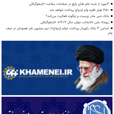
3مورد از شبه علم های رایج در صفحات سلامت +اینفوگرافی
۴۵۰ هزار فقره وام ازدواج پرداخت خواهد شد
بانک شیر مادر چیست و چگونه فعالیت می‌کند؟
رویداد ملی «انتخاب جوان سال ۱۴۰۴» +اینفوگرافی
اسامی ۳ بانک رکوردار پرداخت «وام ازدواج»/ نیم میلیون نفر همچنان در صف
وام