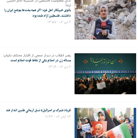
ندای مظلومیت فلسطین در حسینیه امام خمینی
(ره)؛
بانوی خبرنگار اهل غزه: اگر همه ملت‌ها موضع ایران را
داشتند، فلسطین آزاد شده بود
۶ دی ۰۲ - ۱۳:۵۷
رهبر انقلاب در دیدار جمعی از اقشار مختلف بانوان:
مساله زن در اسلام یکی از نقاط قوت اسلام است
۶ دی ۰۲ - ۱۳:۱۸
فریاد «مرگ بر اسرائیل» نسل آرمانی طنین انداز شد
۱۳ آبان ۰۲ - ۱۱:۴۲