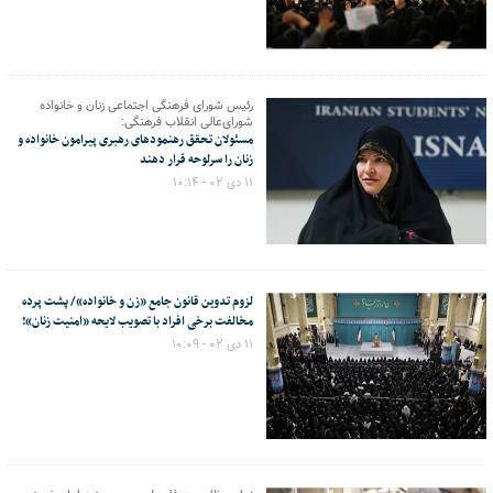
رئیس شورای فرهنگی اجتماعی زنان و خانواده
شورای‌عالی انقلاب فرهنگی:
مسئولان تحقق رهنمودهای رهبری پیرامون خانواده و
زنان را سرلوحه قرار دهند
۱۱ دی ۰۲ - ۱۰:۱۴
لزوم تدوین قانون جامع «زن و خانواده»/ پشت پرده
مخالفت برخی افراد با تصویب لایحه «امنیت زنان»!
۱۱ دی ۰۲ - ۱۰:۰۹