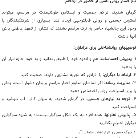
ب) فشار روانی ناشی از حضور در ازدحام
گرمای شدید، تراکم جمعیت و ایستادن طولانیمدت در مراسم، میتواند
استرس جسمی و روانی قابلتوجهی ایجاد کند. بسیاری از شرکتکنندگان با
وجود این چالشها، حاضر به ترک مراسم نشدند که نشان از تعهد عاطفی بالای
آنها داشت .
توصیههای روانشناختی برای عزاداران:
۱.
پذیرش احساسات:
غم و اندوه خود را طبیعی بدانید و به خود اجازه ابراز آن
را بدهید
۲.
ارتباط با دیگران:
با افرادی که تجربه مشابهی دارند، صحبت کنید
۳.
مدیریت رسانه:
اگر تماشای مداوم اخبار مراسم برایتان دشوار است، زمانی
را برای استراحت روانی اختصاص دهید
۴.
توجه به نیازهای جسمی:
در گرمای شدید، به میزان کافی آب بنوشید و
استراحت کنید
۵.
پذیرش تفاوتها:
همه افراد به یک شکل سوگوار نیستند؛ به شیوه سوگواری
دیگران احترام بگذارید
۴. سوگ جمعی و کارکردهای اجتماعی آن