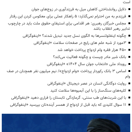
است
دلایل روانشناختی کاهش میل به فرزندآوری در زوج‌های جوان
فرزندم به من احترام نمی‌گذارد؛ ۵ راهکار عملی برای معکوس کردن این رفتار
مجلس خبرگان رهبری: هر اقدامی برای استیفای حقوق ملت باید در چارچوب
تدابیر رهبر انقلاب باشد
چگونه اینفلوئنسرها به الگوی نسل جدید تبدیل شدند؟ +اینفوگرافی
3مورد از شبه علم های رایج در صفحات سلامت +اینفوگرافی
۴۵۰ هزار فقره وام ازدواج پرداخت خواهد شد
بانک شیر مادر چیست و چگونه فعالیت می‌کند؟
رویداد ملی «انتخاب جوان سال ۱۴۰۴» +اینفوگرافی
اسامی ۳ بانک رکوردار پرداخت «وام ازدواج»/ نیم میلیون نفر همچنان در صف
وام
روایت دوگانگی انسان در عصر دیجیتال +اینفوگرافی
کلیه‌های سنگ‌ساز را با این آبمیوه‌ها سلامت کنید
با این شربت‌های طب سنتی، گرمازدگی تابستان را فراری دهید +اینفوگرافی
۱۱ سوال کلیدی که باید قبل از ازدواج از همسر آینده‌تان بپرسید +اینفوگرافی