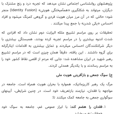
پژوهشهای روانشناسی اجتماعی نشان میدهد که تجربه درد و رنج مشترک با
دیگران، میتواند به شکلگیری «همآمیختگی هویتی» (Identity Fusion) منجر
شود؛ حالتی که در آن مرز میان هویت فردی و گروهی کمرنگ میشود و افراد
احساس «یکی شدن» با جمع پیدا میکنند .
تحقیقات بر روی مراسم تشییع ملکه الیزابت دوم نشان داد که افرادی که
شدت اندوه بیشتری را در مراسم تجربه کرده بودند، همبستگی بیشتری با
دیگر شرکتکنندگان احساس میکردند و تمایل بیشتری به اقدامات ایثارگرانه
برای گروه داشتند . این یافته، دقیقاً همان چیزی است که در مراسم تشییع
رهبر شهید در ایران مشاهده شد؛ جایی که مردم از اقصی نقاط کشور خود را
به مراسم رساندند و با یکدیگر همدلی کردند.
ج) سوگ جمعی و بازآفرینی هویت ملی
مرگ یک رهبر کاریزماتیک، همواره با بحران هویت همراه است. جامعه در
مواجهه با فقدان، نیازمند بازتعریف خود است. در چنین شرایطی، آیینهای
سوگواری جمعی به جامعه کمک میکنند تا:
فقدان را هضم کند:
با ابراز عمومی غم، جامعه به سوگ خود
«حقانیت» میبخشد