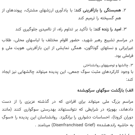
همبستگی را بازآفرینی کند:
با یادآوری ارزشهای مشترک، پیوندهای از
هم گسیخته را ترمیم کند
امید را زنده کند:
با تأکید بر تداوم راه، از ناامیدی جلوگیری کند
در مراسم تشییع رهبر شهید، حضور اقوام مختلف با لباسهای محلی، طلاب
غیرایرانی و نسلهای گوناگون، همگی نمایشی از این بازآفرینی هویت ملی و
فراملی بود.
۳. چالشها و توصیههای روانشناختی
با وجود کارکردهای مثبت سوگ جمعی، این پدیده میتواند چالشهایی نیز ایجاد
کند:
الف) بازگشت سوگهای سرکوبشده
مراسم بزرگ ملی میتواند برای افرادی که در گذشته عزیزی را از دست
دادهاند، بهویژه در شرایطی که نتوانستهاند بهدرستی سوگواری کنند (مانند
دوران کرونا)، احساسات دشواری را برانگیزد. روانشناسان این پدیده را «سوگِ
به حاشیه راندهشده» (Disenfranchised Grief) مینامند .