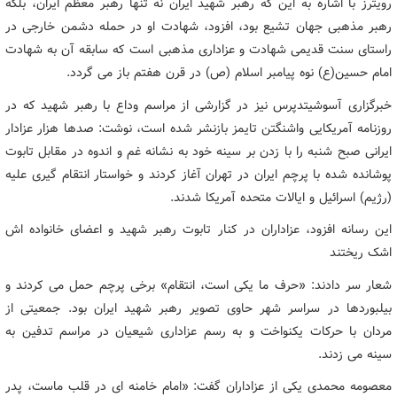
رویترز با اشاره به این که رهبر شهید ایران نه تنها رهبر معظم ایران، بلکه
رهبر مذهبی جهان تشیع بود، افزود، شهادت او در حمله دشمن خارجی در
راستای سنت قدیمی شهادت و عزاداری مذهبی است که سابقه آن به شهادت
امام حسین(ع) نوه پیامبر اسلام (ص) در قرن هفتم باز می گردد.
خبرگزاری آسوشیتدپرس نیز در گزارشی از مراسم وداع با رهبر شهید که در
روزنامه آمریکایی واشنگتن تایمز بازنشر شده است، نوشت: صدها هزار عزادار
ایرانی صبح شنبه را با زدن بر سینه خود به نشانه غم و اندوه در مقابل تابوت
پوشانده شده با پرچم ایران در تهران آغاز کردند و خواستار انتقام گیری علیه
(رژیم) اسرائیل و ایالات متحده آمریکا شدند.
این رسانه افزود، عزاداران در کنار تابوت رهبر شهید و اعضای خانواده اش
اشک ریختند
شعار سر دادند: «حرف ما یکی است، انتقام» برخی پرچم حمل می کردند و
بیلبوردها در سراسر شهر حاوی تصویر رهبر شهید ایران بود. جمعیتی از
مردان با حرکات یکنواخت و به رسم عزاداری شیعیان در مراسم تدفین به
سینه می زدند.
معصومه محمدی یکی از عزاداران گفت: «امام خامنه ای در قلب ماست، پدر