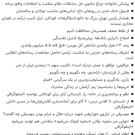
پزشکی خانواده؛ چراغ جادوی حل مشکلات نظام سلامت یا اصلاحات واقع بینانه
فرمول خنک شدن در روزهای داغ؛ لباس‌های مناسب نوزادان و سالمندان
هشدار پلیس تهران بزرگ به «کودک‌بلاگرها»؛ کودکان، ابزار کسب درآمد در فضای
مجازی نیستند
از نقاط ضعف همسرمان محافظت کنیم
اصلاح ناترازی بانک‌ها؛ پیش‌شرط کنترل نقدینگی
رشد ۱۱۲ هزار واحدی شاخص کل بورس؛ فتح قله ۵.۵ میلیون واحدی
اعتراف رسانه‌های خارجی به شکست ترامپ حاصل مجاهدت رسانه‌های انقلابی
است
عراقچی: توافق با عمان نزدیک است/ تکذیب سهم ۱۱ درصدی ایران از خزر
وقتی از فرزندمان ناراحتیم، چه بگوییم و چه نگوییم
بازی، یادگیری و مسئولیت‌پذیری در یک سرگرمی +فیلم
حریم‌ها را بشناسیم؛ رمز آرامش در زندگی مشترک
نظم و برنامه‌ریزی در خانه؛ راز تابستانی آرام برای کودکانی توانمند +اینفوگرافی
از تابستان تا کلاس درس؛ ۶ گام برای آماده‌سازی کلاس‌اولی‌ها در مسیر دانایی
+اینفوگرافی
موسیقی در ترازوی حق/رهبر شهید درباره حلال و حرام بودن موسیقی چه گفتند؟
تنهایی سر سفره؛ وقتی «سفره کوچک می‌شود» سلامتی هم تهدید می‌شود
+اینفوگرافی
اعلام اسامی ژل‌های تسکین‌دهنده و شست‌وشوی پوست غیرمجاز