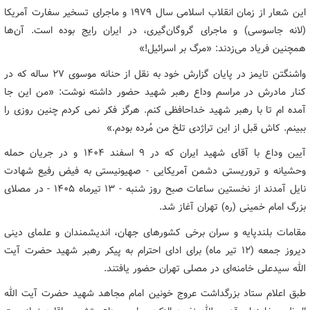
این شعار از زمان انقلاب اسلامی سال ۱۹۷۹ و ماجرای تسخیر سفارت آمریکا
(لانه جاسوسی) و ماجرای گروگان‌گیری، در ایران رایج بوده است. آن‌ها
همچنین فریاد می‌زدند: «مرگ بر اسرائیل!»
واشنگتن تایمز در پایان گزارش خود به نقل از حنانه موسوی ۲۷ ساله که در
کنار مادرش در مراسم وداع رهبر شهید حضور داشته نوشت: «من این جا
آمده ام تا با رهبر شهید خداحافظی کنم. هرگز فکر نمی کردم چنین روزی را
ببینم. کاش قبل از این تراژدی تلخ من مُرده بودم.»
آیین وداع با آقای شهید ایران که در ۹ اسفند ۱۴۰۴ و در جریان حمله
وحشیانه و تروریستی دشمن آمریکایی - صهیونیستی به فیض رفیع شهادت
نایل آمدند از نخستین ساعات صبح روز شنبه - ۱۳ تیرماه ۱۴۰۵ - در مصلای
بزرگ امام خمینی (ره) تهران آغاز شد.
مقامات بلندپایه و سران برخی کشورهای جهان، اندیشمندان و علمای دینی
دیروز جمعه (۱۲ تیر ماه) برای ادای احترام به پیکر رهبر شهید حضرت آیت
الله سیدعلی خامنه‌ای در مصلی تهران حضور یافتند.
طبق اعلام ستاد بزرگداشت عروج خونین امام مجاهد شهید حضرت آیت‌ الله