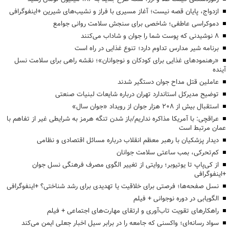
ازدواج، پایان قصه نیست؛ آغاز مسیری با فراز و نشیب‌های شیرین +اینفوگرافی
دموکراسی عاطفی؛ شاخصی برای سنجش سلامت روانی جوامع
۸ نوشیدنی که پوست شما را جوان و شاداب می‌کنند
برنامه شیر مدارس تداوم دارد؛ تنوع غذایی در راه است
«رهنمودهای غذایی برای کودکان و نوجوانان»؛ نقشه راهی برای سلامت نسل
آینده
عاملین قتل مداح جوان دستگیر شدند
توضیح مدیرکل استاندارد تهران درباره شایعات لبنیات صنعتی
استقبال بیش از ۲۰۸ هزار جوان از رویداد «جوان سال»
عراقچی: با آمریکا مذاکره نداریم/باز شدن تنگه هرمز به شرایطی غیر از تفاهم با
عمان مرتبط است
دیدار پزشکیان با رهبر معظم انقلاب درباره مسائل اقتصادی و نظامی
کم‌تحرکی، بمب ساعتی سلامت جوانان
از کی‌پاپ تا یوتیوبر؛ روایتی از تغییر الگوی مصرف فرهنگی نسل جوان
+اینفوگرافی
نسل صفحه‌ها؛ فرصتی برای خلاقیت یا تهدیدی برای رشد شناختی؟ +اینفوگرافی
الگویابی در دوره نوجوانی + فیلم
راهکارهای تقویت تاب‌آوری و ارتقای مهارت‌های اجتماعی + فیلم
سواد رسانه‌ای؛ واکسنی که جامعه را در برابر سیل اخبار جعلی ایمن می‌کند