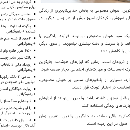
برای معکوس کردن این ر
نوین، هوش مصنوعی به بخش جدایی‌ناپذیری از زندگی
مجلس خبرگان رهبری:
ای آموزشی، کودکان امروز بیش از هر زمان دیگری در
حقوق ملت باید در چارچو
چگونه اینفلوئنسرها 
شدند؟ +اینفوگرافی
 یک سو، هوش مصنوعی می‌تواند فرآیند یادگیری را
3مورد از شبه علم 
 را با سرعت و دقت بیشتری بیاموزند. از سوی دیگر،
+اینفوگرافی
۴۵۰ هزار فقره وام ازدواج پرداخت خواهد شد
انی را کاهش دهد.
بانک شیر مادر چیست
 و فرزندان است. زمانی که ابزارهای هوشمند جایگزین
درک احساسات و مهارت‌های اجتماعی دچار ضعف شود.
+اینفوگرافی
اسامی ۳ بانک ر
رد. بسیاری از پلتفرم‌های مبتنی بر هوش مصنوعی،
میلیون نفر همچنان در
مناسب در اختیار کودک قرار دهند.
روایت دوگانگی انسان
+اینفوگرافی
 قابل توجهی داشته باشد. والدین می‌توانند از ابزارهای
کلیه‌های سنگ‌ساز را 
رت‌های زندگی استفاده کنند.
با این شربت‌های طب 
فراری دهید +اینفوگرافی
کی» باقی بماند، نه جایگزین والدین. تعیین زمان
۱۱ سوال کلیدی که با
ن اصول در این زمینه است.
آینده‌تان بپرسید +اینفو