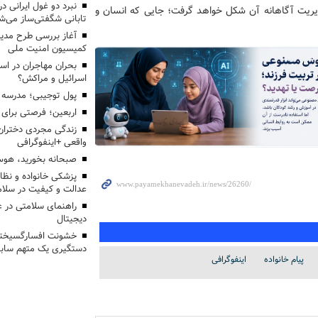
مدیریت آگاهانه آن شکل خواهد گرفت؛ جایی که انسان و
تابانی شگفتی‌ساز می‌ش
آغاز بررسی طرح مدیر
کمیسیون امنیت ملی
بحران مهاجران در اس
اسرائیل و مراکش؟
پول توجیبی؛ مدرسه 
اربعین؛ فرصتی برای 
زندگی مجردی دختران
واقعی +اینفوگرافی
صبحانه بخورید، هوس
پزشکی خانواده و نظا
عدالت و کیفیت در سلام
راهنمای سلامتی در 
دیجیتال
خشونت افسارگسیخته
دستگیری یک متهم سابقه
پیام خانواده
اینفوگرافی