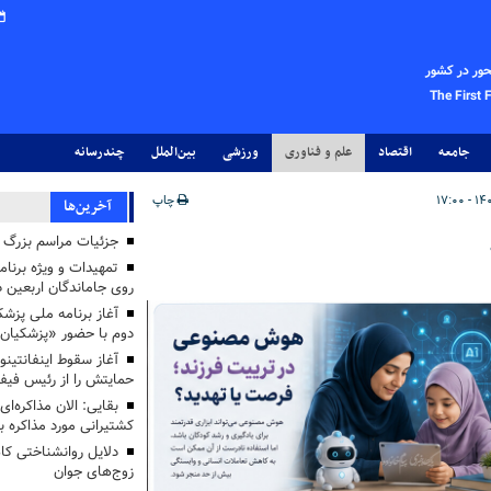
حور در کشور
The First 
جامعه
اقتصاد
علم و فناوری
ورزشی
بین‌الملل
چندرسانه
چاپ
آخرین‌ها
جزئیات مراسم بزرگ ج
تمهیدات و ویژه برنام
روی جاماندگان اربعین د
دوم با حضور «پزشکیان
آغاز سقوط اینفانتینو
حمایتش را از رئیس فی
بقایی: الان مذاکره‌ای
کشتیرانی مورد مذاکره 
دلایل روانشناختی کا
زوج‌های جوان