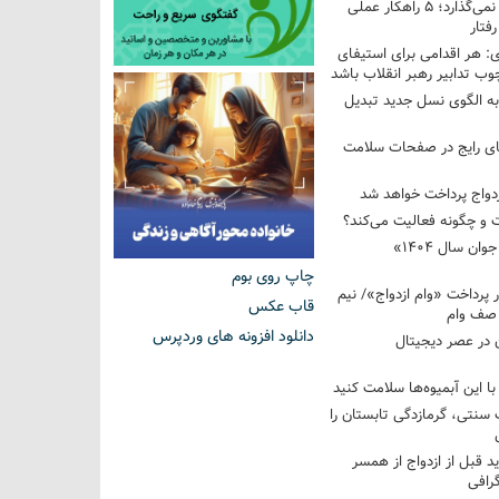
فرزندم به من احترام نمی‌گذارد؛ ۵ راهکار عملی
فتار
 هر اقدامی برای استیفای
ب تدابیر رهبر انقلاب باشد
به الگوی نسل جدید تبدیل
های رایج در صفحات سلامت
 و چگونه فعالیت می‌کند؟
رویداد ملی «انتخاب جوان سال ۱۴۰۴»
چاپ روی بوم
کوردار پرداخت «وام ازدواج»/ نیم
قاب عکس
 صف وام
دانلود افزونه های وردپرس
 در عصر دیجیتال
با این آبمیوه‌ها سلامت کنید
سنتی، گرمازدگی تابستان را
ید قبل از ازدواج از همسر
گرافی