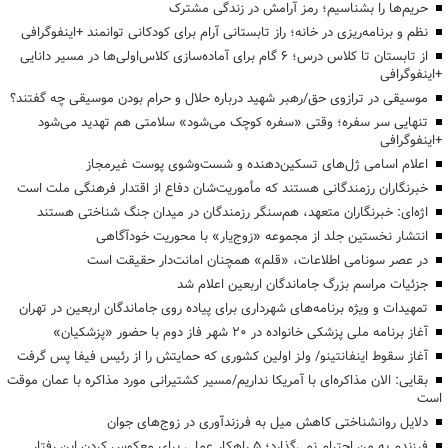
حریم‌ها را بشناسیم؛ رمز آرامش در زندگی مشترک
نظم و برنامه‌ریزی در خانه؛ راز تابستانی آرام برای کودکانی توانمند +اینفوگرافی
از تابستان تا کلاس درس؛ ۶ گام برای آماده‌سازی کلاس‌اولی‌ها در مسیر دانایی
+اینفوگرافی
موسیقی در ترازوی حق/رهبر شهید درباره حلال و حرام بودن موسیقی چه گفتند؟
تنهایی سر سفره؛ وقتی «سفره کوچک می‌شود» سلامتی هم تهدید می‌شود
+اینفوگرافی
اعلام اسامی ژل‌های تسکین‌دهنده و شست‌وشوی پوست غیرمجاز
خبرنگاران رزمندگانی هستند که مأموریت‌شان دفاع از اقتدار فرهنگی ملت است
اژه‌ای: خبرنگاران متعهد، هم‌سنگر رزمندگان در میدان جنگ شناختی هستند
انتشار نخستین جلد از مجموعه «زوج‌یار» با محوریت خودآگاهی
در عصر سونامی اطلاعات، «قلم» همچنان امانت‌دار حقیقت است
جزئیات مراسم بزرگ جاماندگان اربعین اعلام شد
تمهیدات و ویژه برنامه‌های شهرداری برای پیاده روی جاماندگان اربعین در تهران
آغاز برنامه ملی پزشکی خانواده در ۲۰ شهر فاز دوم با حضور «پزشکیان»
آغاز سقوط اینفانتینو/ ولز اولین کشوری که حمایتش را از رئیس فیفا پس گرفت
بقایی: الان مذاکره‌ای با آمریکا نداریم/مسیر کشتیرانی مورد مذاکره با عمان موقت
است
دلایل روانشناختی کاهش میل به فرزندآوری در زوج‌های جوان
فرزندم به من احترام نمی‌گذارد؛ ۵ راهکار عملی برای معکوس کردن این رفتار