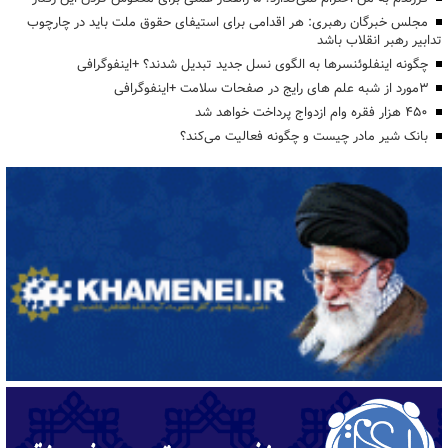
مجلس خبرگان رهبری: هر اقدامی برای استیفای حقوق ملت باید در چارچوب
تدابیر رهبر انقلاب باشد
چگونه اینفلوئنسرها به الگوی نسل جدید تبدیل شدند؟ +اینفوگرافی
3مورد از شبه علم های رایج در صفحات سلامت +اینفوگرافی
۴۵۰ هزار فقره وام ازدواج پرداخت خواهد شد
بانک شیر مادر چیست و چگونه فعالیت می‌کند؟