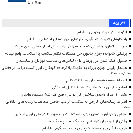
4 + 6 =
آخرین‌ها
الگویابی در دوره نوجوانی + فیلم
راهکارهای تقویت تاب‌آوری و ارتقای مهارت‌های اجتماعی + فیلم
سواد رسانه‌ای؛ واکسنی که جامعه را در برابر سیل اخبار جعلی ایمن می‌کند
پزشکی خانواده؛ چراغ جادوی حل مشکلات نظام سلامت یا اصلاحات واقع بینانه
فرمول خنک شدن در روزهای داغ؛ لباس‌های مناسب نوزادان و سالمندان
هشدار پلیس تهران بزرگ به «کودک‌بلاگرها»؛ کودکان، ابزار کسب درآمد در فضای
مجازی نیستند
از نقاط ضعف همسرمان محافظت کنیم
اصلاح ناترازی بانک‌ها؛ پیش‌شرط کنترل نقدینگی
رشد ۱۱۲ هزار واحدی شاخص کل بورس؛ فتح قله ۵.۵ میلیون واحدی
اعتراف رسانه‌های خارجی به شکست ترامپ حاصل مجاهدت رسانه‌های انقلابی
است
عراقچی: توافق با عمان نزدیک است/ تکذیب سهم ۱۱ درصدی ایران از خزر
وقتی از فرزندمان ناراحتیم، چه بگوییم و چه نگوییم
بازی، یادگیری و مسئولیت‌پذیری در یک سرگرمی +فیلم