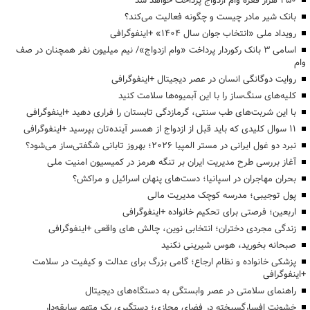
۴۵۰ هزار فقره وام ازدواج پرداخت خواهد شد
بانک شیر مادر چیست و چگونه فعالیت می‌کند؟
رویداد ملی «انتخاب جوان سال ۱۴۰۴» +اینفوگرافی
اسامی ۳ بانک رکوردار پرداخت «وام ازدواج»/ نیم میلیون نفر همچنان در صف
وام
روایت دوگانگی انسان در عصر دیجیتال +اینفوگرافی
کلیه‌های سنگ‌ساز را با این آبمیوه‌ها سلامت کنید
با این شربت‌های طب سنتی، گرمازدگی تابستان را فراری دهید +اینفوگرافی
۱۱ سوال کلیدی که باید قبل از ازدواج از همسر آینده‌تان بپرسید +اینفوگرافی
نبرد دو غول ایرانی در مستر المپیا ۲۰۲۶؛ بهروز تابانی شگفتی‌ساز می‌شود؟
آغاز بررسی طرح مدیریت ایران بر تنگه هرمز در کمیسیون امنیت ملی
بحران مهاجران در اسپانیا؛ دست‌های پنهان اسرائیل و مراکش؟
پول توجیبی؛ مدرسه کوچک مدیریت مالی
اربعین؛ فرصتی برای تحکیم خانواده +اینفوگرافی
زندگی مجردی دختران؛ انتخابی نوین، چالش های واقعی +اینفوگرافی
صبحانه بخورید، هوس شیرینی نکنید
پزشکی خانواده و نظام ارجاع؛ گامی بزرگ برای عدالت و کیفیت در سلامت
+اینفوگرافی
راهنمای سلامتی در عصر وابستگی به دستگاه‌های دیجیتال
خشونت افسارگسیخته در فضای مجازی؛ دستگیری یک متهم سابقه‌دار