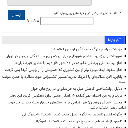
*
لطفا حاصل عبارت را در جعبه متن روبرو وارد کنید
3 + 8 =
آخرین‌ها
جزئیات مراسم بزرگ جاماندگان اربعین اعلام شد
تمهیدات و ویژه برنامه‌های شهرداری برای پیاده روی جاماندگان اربعین در تهران
آغاز برنامه ملی پزشکی خانواده در ۲۰ شهر فاز دوم با حضور «پزشکیان»
آغاز سقوط اینفانتینو/ ولز اولین کشوری که حمایتش را از رئیس فیفا پس گرفت
بقایی: الان مذاکره‌ای با آمریکا نداریم/مسیر کشتیرانی مورد مذاکره با عمان موقت
است
دلایل روانشناختی کاهش میل به فرزندآوری در زوج‌های جوان
فرزندم به من احترام نمی‌گذارد؛ ۵ راهکار عملی برای معکوس کردن این رفتار
مجلس خبرگان رهبری: هر اقدامی برای استیفای حقوق ملت باید در چارچوب
تدابیر رهبر انقلاب باشد
چگونه اینفلوئنسرها به الگوی نسل جدید تبدیل شدند؟ +اینفوگرافی
3مورد از شبه علم های رایج در صفحات سلامت +اینفوگرافی