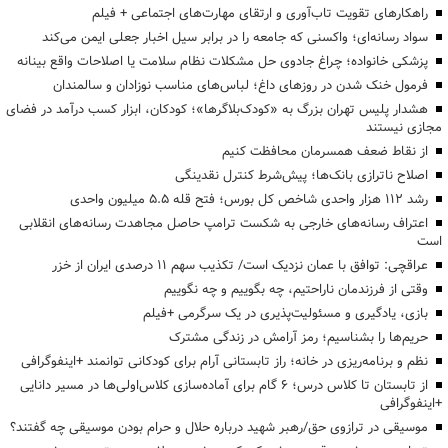
راهکارهای تقویت تاب‌آوری و ارتقای مهارت‌های اجتماعی + فیلم
سواد رسانه‌ای؛ واکسنی که جامعه را در برابر سیل اخبار جعلی ایمن می‌کند
پزشکی خانواده؛ چراغ جادوی حل مشکلات نظام سلامت یا اصلاحات واقع بینانه
فرمول خنک شدن در روزهای داغ؛ لباس‌های مناسب نوزادان و سالمندان
هشدار پلیس تهران بزرگ به «کودک‌بلاگرها»؛ کودکان، ابزار کسب درآمد در فضای
مجازی نیستند
از نقاط ضعف همسرمان محافظت کنیم
اصلاح ناترازی بانک‌ها؛ پیش‌شرط کنترل نقدینگی
رشد ۱۱۲ هزار واحدی شاخص کل بورس؛ فتح قله ۵.۵ میلیون واحدی
اعتراف رسانه‌های خارجی به شکست ترامپ حاصل مجاهدت رسانه‌های انقلابی
است
عراقچی: توافق با عمان نزدیک است/ تکذیب سهم ۱۱ درصدی ایران از خزر
وقتی از فرزندمان ناراحتیم، چه بگوییم و چه نگوییم
بازی، یادگیری و مسئولیت‌پذیری در یک سرگرمی +فیلم
حریم‌ها را بشناسیم؛ رمز آرامش در زندگی مشترک
نظم و برنامه‌ریزی در خانه؛ راز تابستانی آرام برای کودکانی توانمند +اینفوگرافی
از تابستان تا کلاس درس؛ ۶ گام برای آماده‌سازی کلاس‌اولی‌ها در مسیر دانایی
+اینفوگرافی
موسیقی در ترازوی حق/رهبر شهید درباره حلال و حرام بودن موسیقی چه گفتند؟