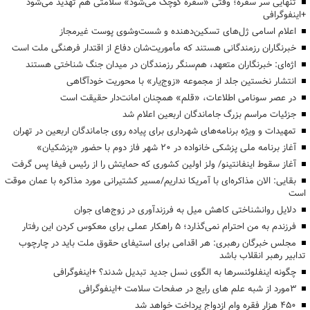
تنهایی سر سفره؛ وقتی «سفره کوچک می‌شود» سلامتی هم تهدید می‌شود
+اینفوگرافی
اعلام اسامی ژل‌های تسکین‌دهنده و شست‌وشوی پوست غیرمجاز
خبرنگاران رزمندگانی هستند که مأموریت‌شان دفاع از اقتدار فرهنگی ملت است
اژه‌ای: خبرنگاران متعهد، هم‌سنگر رزمندگان در میدان جنگ شناختی هستند
انتشار نخستین جلد از مجموعه «زوج‌یار» با محوریت خودآگاهی
در عصر سونامی اطلاعات، «قلم» همچنان امانت‌دار حقیقت است
جزئیات مراسم بزرگ جاماندگان اربعین اعلام شد
تمهیدات و ویژه برنامه‌های شهرداری برای پیاده روی جاماندگان اربعین در تهران
آغاز برنامه ملی پزشکی خانواده در ۲۰ شهر فاز دوم با حضور «پزشکیان»
آغاز سقوط اینفانتینو/ ولز اولین کشوری که حمایتش را از رئیس فیفا پس گرفت
بقایی: الان مذاکره‌ای با آمریکا نداریم/مسیر کشتیرانی مورد مذاکره با عمان موقت
است
دلایل روانشناختی کاهش میل به فرزندآوری در زوج‌های جوان
فرزندم به من احترام نمی‌گذارد؛ ۵ راهکار عملی برای معکوس کردن این رفتار
مجلس خبرگان رهبری: هر اقدامی برای استیفای حقوق ملت باید در چارچوب
تدابیر رهبر انقلاب باشد
چگونه اینفلوئنسرها به الگوی نسل جدید تبدیل شدند؟ +اینفوگرافی
3مورد از شبه علم های رایج در صفحات سلامت +اینفوگرافی
۴۵۰ هزار فقره وام ازدواج پرداخت خواهد شد