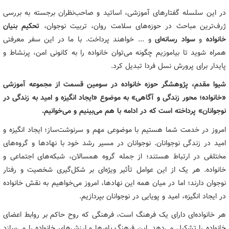
در این سلسله گفتارهای آموزشی، اساتید و صاحب‌نظران برجسته به بررسی
ژرف‌ترین مباحث در حوزه‌های سلامت روان، تربیت نوجوان،
تحکیم بنیان
خانواده
و
سواد رسانه‌ای
و ... خواهند پرداخت. با ما در این سفر معرفتی
همراه شوید تا بیاموزیم چگونه می‌توان خانواده را به کانونی امن، پرنشاط و
پایدار برای پرورش نسل فردا تبدیل کرد.
شیوا مقدم، پژوهشگر حوزه خانواده در سومین قسمت از مجموعه آموزشی
«خانواده؛ محور زندگی و آگاهی» به موضوع «ایجاد انگیزه و امید به زندگی در
نوجوانان» پرداخته است که در ادامه با هم می‌بینیم و می‌خوانیم.
امروز در خدمت شما هستیم با موضوعی مهم و سرنوشت‌ساز؛ ایجاد انگیزه و
امید در زندگی نوجوانان. نوجوانان در مسیر رشد خود با نهادها و گروه‌های
مختلفی در ارتباط‌ هستند؛ از جمله گروه همسالان، شبکه‌های اجتماعی و
خانواده. هر یک از این عوامل تأثیر ویژه‌ای بر شکل‌گیری شخصیت و رفتار
نوجوان دارند؛ اما در میان همه این نهادها، امروز می‌خواهیم به نقش خانواده
در ایجاد انگیزه، امید و پویایی در نوجوانان بپردازیم.
هر خانواده‌ای دارای یک فرهنگ است، فرهنگی که روح حاکم بر روابط اعضای
خانواده را تشکیل می‌دهد. این فرهنگ باورها و ارزش‌های خانواده را می‌سازد