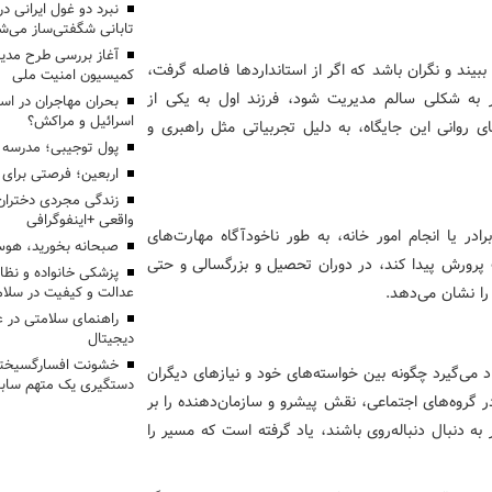
تابانی شگفتی‌ساز می‌ش
آغاز بررسی طرح مدیر
یند و نگران باشد که اگر از استانداردها فاصله گرفت،
کمیسیون امنیت ملی
ر به شکلی سالم مدیریت شود، فرزند اول به یکی از
بحران مهاجران در اس
اسرائیل و مراکش؟
 روانی این جایگاه، به دلیل تجربیاتی مثل راهبری و
پول توجیبی؛ مدرسه 
اربعین؛ فرصتی برای 
زندگی مجردی دختران
واقعی +اینفوگرافی
در یا انجام امور خانه، به طور ناخودآگاه مهارت‌های
صبحانه بخورید، هوس
ت پرورش پیدا کند، در دوران تحصیل و بزرگسالی و حتی
پزشکی خانواده و نظا
 را نشان می‌دهد.
عدالت و کیفیت در سلام
راهنمای سلامتی در 
دیجیتال
خشونت افسارگسیخته
یاد می‌گیرد چگونه بین خواسته‌های خود و نیازهای دیگران
دستگیری یک متهم سابقه
در گروه‌های اجتماعی، نقش پیشرو و سازمان‌دهنده را بر
ه دنبال دنباله‌روی باشند، یاد گرفته است که مسیر را