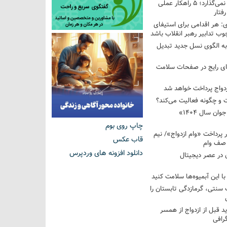
فرزندم به من احترام نمی‌گذارد؛ ۵ راهکار عملی
فتار
 هر اقدامی برای استیفای
ب تدابیر رهبر انقلاب باشد
به الگوی نسل جدید تبدیل
های رایج در صفحات سلامت
 و چگونه فعالیت می‌کند؟
رویداد ملی «انتخاب جوان سال ۱۴۰۴»
چاپ روی بوم
کوردار پرداخت «وام ازدواج»/ نیم
قاب عکس
 صف وام
دانلود افزونه های وردپرس
 در عصر دیجیتال
با این آبمیوه‌ها سلامت کنید
سنتی، گرمازدگی تابستان را
ید قبل از ازدواج از همسر
گرافی