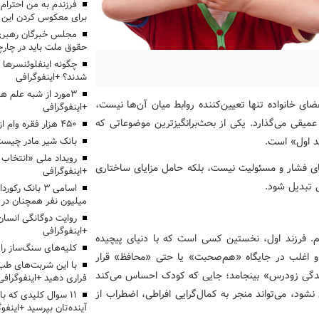
برای معکوس کردن این ر
مجلس خبرگان رهبری:
حقوق ملت باید در چارچو
چگونه اینفلوئنسرها 
شدند؟ +اینفوگرافی
3مورد از شبه علم 
عضای خانواده تنها تعیین‌کننده روابط میان آن‌ها نیست،
+اینفوگرافی
میقی می‌گذارد. یکی از بحث‌برانگیزترین موضوعاتی که
۴۵۰ هزار فقره وام ازدواج پرداخت خواهد شد
ند اول» است.
بانک شیر مادر چیست
نای فشار و مسئولیت نیست، بلکه حامل مزایای ساختاری
+اینفوگرافی
ی تبدیل شود.
اسامی ۳ بانک ر
میلیون نفر همچنان در
روایت دوگانگی انسان
+اینفوگرافی
ازیم. فرزند اول، نخستین کسی است که با دنیای پیچیده
کلیه‌های سنگ‌ساز را 
. او اغلب در جایگاه «هم‌صحبت» یا حتی «محافظ» قرار
با این شربت‌های طب 
رگ‌شدگی زودرس» بینجامد؛ جایی که کودک احساس می‌کند
فراری دهید +اینفوگرافی
 نشود، می‌تواند منجر به کمال‌گرایی افراطی، اضطراب از
۱۱ سوال کلیدی که با
آینده‌تان بپرسید +اینفو