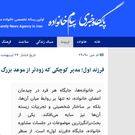
اولین رسانه تخصصی خانواده م
Family News Agency in Iran
خانه
خانواده
تربیت
سبک زندگی
سلامت
فرهنگ
کد خبر: 26090
تاریخ انتشار:
۲۴ اردیبهشت ۱۴۰۵ - ۱۴:۳۲
فرزند اول؛ مدیر کوچکی که زودتر از موعد بزرگ 
در خانواده‌ها، جایگاه هر فرد در چیدمان
اعضای خانواده، نه تنها بر روابط میان آن‌ها،
بلکه بر ساختار شخصیتی و تجربیات زیسته
آن‌ها نیز سایه می‌افکند. یکی از
بحث‌برانگیزترین موضوعات در جلسات مشاوره
خانواده، جایگاه «فرزند اول» است. از منظر