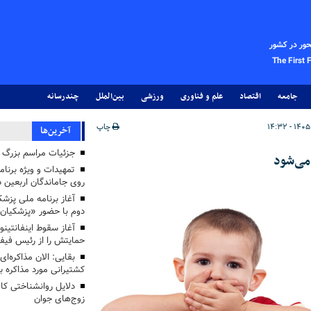
حور در کشور
The First 
جامعه
اقتصاد
علم و فناوری
ورزشی
بین‌الملل
چندرسانه
چاپ
آخرین‌ها
جزئیات مراسم بزرگ ج
می‌شود
تمهیدات و ویژه برنام
روی جاماندگان اربعین د
دوم با حضور «پزشکیان
آغاز سقوط اینفانتینو
حمایتش را از رئیس فی
بقایی: الان مذاکره‌ای
کشتیرانی مورد مذاکره 
دلایل روانشناختی کا
زوج‌های جوان