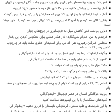
تمهیدات و ویژه برنامه‌های شهرداری برای پیاده روی جاماندگان اربعین در تهران
آغاز برنامه ملی پزشکی خانواده در ۲۰ شهر فاز دوم با حضور «پزشکیان»
آغاز سقوط اینفانتینو/ ولز اولین کشوری که حمایتش را از رئیس فیفا پس گرفت
بقایی: الان مذاکره‌ای با آمریکا نداریم/مسیر کشتیرانی مورد مذاکره با عمان موقت
است
دلایل روانشناختی کاهش میل به فرزندآوری در زوج‌های جوان
فرزندم به من احترام نمی‌گذارد؛ ۵ راهکار عملی برای معکوس کردن این رفتار
مجلس خبرگان رهبری: هر اقدامی برای استیفای حقوق ملت باید در چارچوب
تدابیر رهبر انقلاب باشد
چگونه اینفلوئنسرها به الگوی نسل جدید تبدیل شدند؟ +اینفوگرافی
3مورد از شبه علم های رایج در صفحات سلامت +اینفوگرافی
۴۵۰ هزار فقره وام ازدواج پرداخت خواهد شد
بانک شیر مادر چیست و چگونه فعالیت می‌کند؟
رویداد ملی «انتخاب جوان سال ۱۴۰۴» +اینفوگرافی
اسامی ۳ بانک رکوردار پرداخت «وام ازدواج»/ نیم میلیون نفر همچنان در صف
وام
روایت دوگانگی انسان در عصر دیجیتال +اینفوگرافی
کلیه‌های سنگ‌ساز را با این آبمیوه‌ها سلامت کنید
با این شربت‌های طب سنتی، گرمازدگی تابستان را فراری دهید +اینفوگرافی
۱۱ سوال کلیدی که باید قبل از ازدواج از همسر آینده‌تان بپرسید +اینفوگرافی