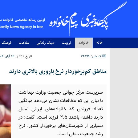
اولین رسانه تخصصی خانواده م
Family News Agency in Iran
خانه
خانواده
تربیت
سبک زندگی
سلامت
فرهنگ
کد خبر: 24196
تاریخ انتشار:
۱۴ آبان ۱۴۰۴ - ۰۱:۵۰
مناطق کم‌برخوردار نرخ باروری بالاتری دارند
سرپرست مرکز جوانی جمعیت وزارت بهداشت
با بیان این که مطالعات نشان می‌دهد میانگین
تعداد فرزندی که خانواده‌های ایرانی تمایل
دارند داشته باشند 2.5 فرزند است، گفت: در
بسیاری از شهرستان‌های برخوردار کشور، نرخ
رشد جمعیت منفی است.