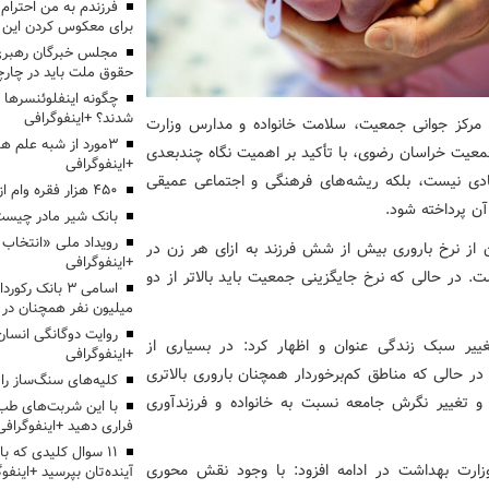
برای معکوس کردن این ر
مجلس خبرگان رهبری:
حقوق ملت باید در چارچو
چگونه اینفلوئنسرها 
شدند؟ +اینفوگرافی
رکز جوانی جمعیت، سلامت خانواده و مدارس وزارت
3مورد از شبه علم 
عیت خراسان رضوی، با تأکید بر اهمیت نگاه چندبعدی
+اینفوگرافی
دی نیست، بلکه ریشه‌های فرهنگی و اجتماعی عمیقی
۴۵۰ هزار فقره وام ازدواج پرداخت خواهد شد
آن پرداخته شود.
بانک شیر مادر چیست
ان از نرخ باروری بیش از شش فرزند به ازای هر زن در
+اینفوگرافی
. در حالی که نرخ جایگزینی جمعیت باید بالاتر از دو
اسامی ۳ بانک ر
میلیون نفر همچنان در
روایت دوگانگی انسان
ییر سبک زندگی عنوان و اظهار کرد: در بسیاری از
+اینفوگرافی
 حالی که مناطق کم‌برخوردار همچنان باروری بالاتری
کلیه‌های سنگ‌ساز را 
 و تغییر نگرش جامعه نسبت به خانواده و فرزندآوری
با این شربت‌های طب 
فراری دهید +اینفوگرافی
۱۱ سوال کلیدی که با
ارت بهداشت در ادامه افزود: با وجود نقش محوری
آینده‌تان بپرسید +اینفو