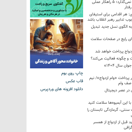
فرزندم به من احترام نمی‌گذارد؛ ۵ راهکار عملی
فتار
 هر اقدامی برای استیفای
ب تدابیر رهبر انقلاب باشد
به الگوی نسل جدید تبدیل
های رایج در صفحات سلامت
 و چگونه فعالیت می‌کند؟
رویداد ملی «انتخاب جوان سال ۱۴۰۴»
چاپ روی بوم
کوردار پرداخت «وام ازدواج»/ نیم
قاب عکس
 صف وام
دانلود افزونه های وردپرس
 در عصر دیجیتال
با این آبمیوه‌ها سلامت کنید
سنتی، گرمازدگی تابستان را
ید قبل از ازدواج از همسر
گرافی