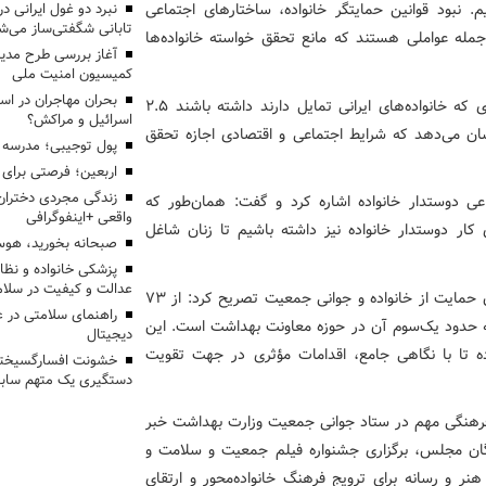
م. نبود قوانین حمایتگر خانواده، ساختارهای اجتماعی
تابانی شگفتی‌ساز می‌ش
جمله عواملی هستند که مانع تحقق خواسته خانواده‌ها
آغاز بررسی طرح مدیر
کمیسیون امنیت ملی
بحران مهاجران در اس
وی تأکید کرد: مطالعات نشان می‌دهد میانگین تعداد فرزندی که خانواده‌های ایرانی تمایل دارند داشته باشند 2.5
اسرائیل و مراکش؟
د دارند. این شکاف نشان می‌دهد که شرایط اجتماعی و اقتصادی اجازه تحقق
پول توجیبی؛ مدرسه 
اربعین؛ فرصتی برای 
زندگی مجردی دختران
 دوستدار خانواده اشاره کرد و گفت: همان‌طور که
واقعی +اینفوگرافی
 کار دوستدار خانواده نیز داشته باشیم تا زنان شاغل
صبحانه بخورید، هوس
پزشکی خانواده و نظا
عدالت و کیفیت در سلام
وی با اشاره به وظایف گسترده وزارت بهداشت در اجرای قانون حمایت از خانواده و جوانی جمعیت تصریح کرد: از 73
راهنمای سلامتی در 
ط می‌شود که حدود یک‌سوم آن در حوزه معاونت بهداشت است. این
دیجیتال
 تا با نگاهی جامع، اقدامات مؤثری در جهت تقویت
خشونت افسارگسیخته
دستگیری یک متهم سابقه
رهنگی مهم در ستاد جوانی جمعیت وزارت بهداشت خبر
گان مجلس، برگزاری جشنواره فیلم جمعیت و سلامت و
ر و رسانه برای ترویج فرهنگ خانواده‌محور و ارتقای