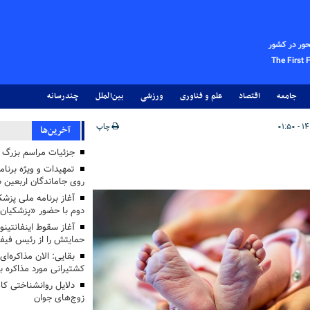
حور در کشور
The First 
جامعه
اقتصاد
علم و فناوری
ورزشی
بین‌الملل
چندرسانه
چاپ
آخرین‌ها
جزئیات مراسم بزرگ ج
تمهیدات و ویژه برنام
روی جاماندگان اربعین د
دوم با حضور «پزشکیان
آغاز سقوط اینفانتینو
حمایتش را از رئیس فی
بقایی: الان مذاکره‌ای
کشتیرانی مورد مذاکره 
دلایل روانشناختی کا
زوج‌های جوان