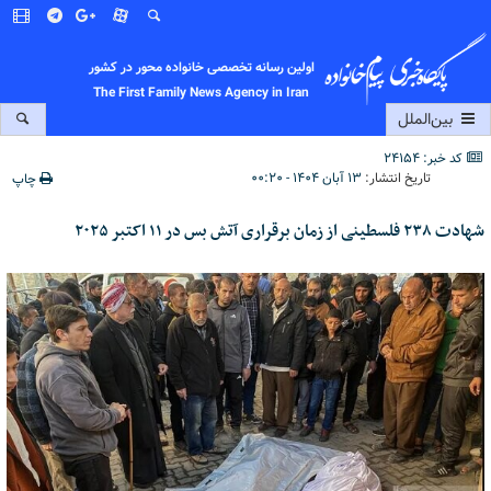
اولین رسانه تخصصی خانواده محور در کشور
The First Family News Agency in Iran
بین‌الملل
کد خبر: 24154
تاریخ انتشار:
۱۳ آبان ۱۴۰۴ - ۰۰:۲۰
چاپ
شهادت ۲۳۸ فلسطینی از زمان برقراری آتش بس در ۱۱ اکتبر ۲۰۲۵