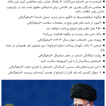
فرزندم به من احترام نمی‌گذارد؛ ۵ راهکار عملی برای معکوس کردن این رفتار
مجلس خبرگان رهبری: هر اقدامی برای استیفای حقوق ملت باید در چارچوب
تدابیر رهبر انقلاب باشد
چگونه اینفلوئنسرها به الگوی نسل جدید تبدیل شدند؟ +اینفوگرافی
3مورد از شبه علم های رایج در صفحات سلامت +اینفوگرافی
۴۵۰ هزار فقره وام ازدواج پرداخت خواهد شد
بانک شیر مادر چیست و چگونه فعالیت می‌کند؟
رویداد ملی «انتخاب جوان سال ۱۴۰۴» +اینفوگرافی
اسامی ۳ بانک رکوردار پرداخت «وام ازدواج»/ نیم میلیون نفر همچنان در صف
وام
روایت دوگانگی انسان در عصر دیجیتال +اینفوگرافی
کلیه‌های سنگ‌ساز را با این آبمیوه‌ها سلامت کنید
با این شربت‌های طب سنتی، گرمازدگی تابستان را فراری دهید +اینفوگرافی
۱۱ سوال کلیدی که باید قبل از ازدواج از همسر آینده‌تان بپرسید +اینفوگرافی