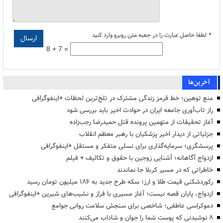
*
لطفا حاصل عبارت را در جعبه متن روبرو وارد کنید
8 + 7 =
آخرین‌ها
منع توهین؛ خط قرمز زندگی مشترک در تلخ‌ترین لحظات +اینفوگرافی
راز تاب‌آوری جامعه ایران در حوادث اخیر باید بررسی شود
آغاز تحقیقات از متهمین پرونده قتل حمیدرضا رجب‌زاده
جزئیاتی از دیدار اخیر پزشکیان با رهبر معظم انقلاب
پرسشگری؛ سرمایه‌گذاری برای نسلی متفکر و مستقل +اینفوگرافی
ازدواج آگاهانه؛ آشنایی زوجین با حقوق و تکالیف + فیلم
خاطراتی که در مسیر کربلا جا نماندند
رکوردشکنی قیمت طلا و ارز؛ سکه طرح جدید به ۱۸۶ میلیون تومان رسید
ازدواج، پایان قصه نیست؛ آغاز مسیری با فراز و نشیب‌های شیرین +اینفوگرافی
دموکراسی عاطفی؛ شاخصی برای سنجش سلامت روانی جوامع
۸ نوشیدنی که پوست شما را جوان و شاداب می‌کنند