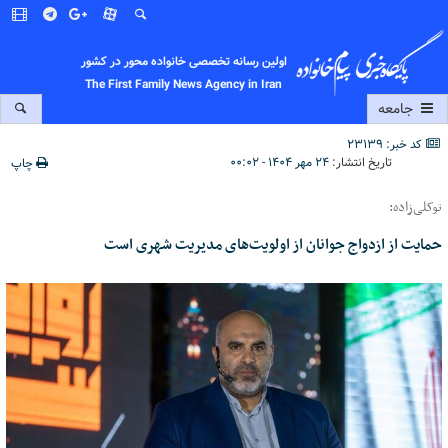
اولین رسانه تخصصی خانواده محور در کشور
The First Family News Agency in Iran
جامعه
کد خبر: 23139
تاریخ انتشار:
۲۴ مهر ۱۴۰۴ - ۰۰:۰۲
چاپ
توکلی‌زاده:
حمایت از ازدواج جوانان از اولویت‌های مدیریت شهری است