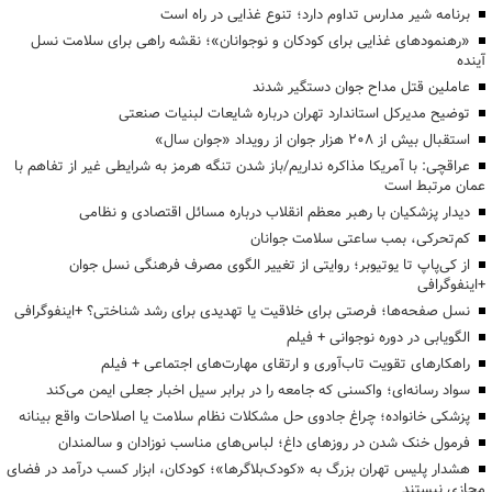
برنامه شیر مدارس تداوم دارد؛ تنوع غذایی در راه است
«رهنمودهای غذایی برای کودکان و نوجوانان»؛ نقشه راهی برای سلامت نسل
آینده
عاملین قتل مداح جوان دستگیر شدند
توضیح مدیرکل استاندارد تهران درباره شایعات لبنیات صنعتی
استقبال بیش از ۲۰۸ هزار جوان از رویداد «جوان سال»
عراقچی: با آمریکا مذاکره نداریم/باز شدن تنگه هرمز به شرایطی غیر از تفاهم با
عمان مرتبط است
دیدار پزشکیان با رهبر معظم انقلاب درباره مسائل اقتصادی و نظامی
کم‌تحرکی، بمب ساعتی سلامت جوانان
از کی‌پاپ تا یوتیوبر؛ روایتی از تغییر الگوی مصرف فرهنگی نسل جوان
+اینفوگرافی
نسل صفحه‌ها؛ فرصتی برای خلاقیت یا تهدیدی برای رشد شناختی؟ +اینفوگرافی
الگویابی در دوره نوجوانی + فیلم
راهکارهای تقویت تاب‌آوری و ارتقای مهارت‌های اجتماعی + فیلم
سواد رسانه‌ای؛ واکسنی که جامعه را در برابر سیل اخبار جعلی ایمن می‌کند
پزشکی خانواده؛ چراغ جادوی حل مشکلات نظام سلامت یا اصلاحات واقع بینانه
فرمول خنک شدن در روزهای داغ؛ لباس‌های مناسب نوزادان و سالمندان
هشدار پلیس تهران بزرگ به «کودک‌بلاگرها»؛ کودکان، ابزار کسب درآمد در فضای
مجازی نیستند