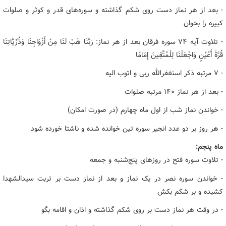
- بعد از هر نماز دست روی شکم گذاشته و سوره‌های قدر و کوثر و صلوات
کبیره را بخوان
- تلاوت آیه ۷۴ سوره فرقان بعد از هر نماز: رَبَّنَا هَبْ لَنَا مِنْ أَزْوَاجِنَا وَذُرِّیَّاتِنَا
قُرَّةَ أَعْیُنٍ وَاجْعَلْنَا لِلْمُتَّقِینَ إِمَامًا
- ۷ مرتبه ذکر استغفرالله ربی و اتوب الیه
- بعد از هر نماز ۱۴۰ مرتبه صلوات
- خواندن نماز شب از اول ماه چهارم (در صورت امکان)
- هر روز بر دو عدد انجیر سوره تین خوانده شده و ناشتا خورده شود
ماه پنجم:
- تلاوت سوره فتح در روزهای پنج‌شنبه و جمعه
- خواندن سوره نصر در یک نماز و بعد از نماز دست بر تربت سیدالشهدا
کشیده و بر شکم بکش
- در وقت هر نماز دست بر روی شکم گذاشته و اذان و اقامه بگو