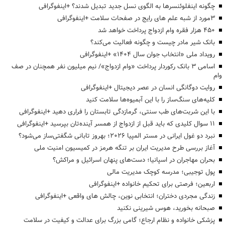
چگونه اینفلوئنسرها به الگوی نسل جدید تبدیل شدند؟ +اینفوگرافی
3مورد از شبه علم های رایج در صفحات سلامت +اینفوگرافی
۴۵۰ هزار فقره وام ازدواج پرداخت خواهد شد
بانک شیر مادر چیست و چگونه فعالیت می‌کند؟
رویداد ملی «انتخاب جوان سال ۱۴۰۴» +اینفوگرافی
اسامی ۳ بانک رکوردار پرداخت «وام ازدواج»/ نیم میلیون نفر همچنان در صف
وام
روایت دوگانگی انسان در عصر دیجیتال +اینفوگرافی
کلیه‌های سنگ‌ساز را با این آبمیوه‌ها سلامت کنید
با این شربت‌های طب سنتی، گرمازدگی تابستان را فراری دهید +اینفوگرافی
۱۱ سوال کلیدی که باید قبل از ازدواج از همسر آینده‌تان بپرسید +اینفوگرافی
نبرد دو غول ایرانی در مستر المپیا ۲۰۲۶؛ بهروز تابانی شگفتی‌ساز می‌شود؟
آغاز بررسی طرح مدیریت ایران بر تنگه هرمز در کمیسیون امنیت ملی
بحران مهاجران در اسپانیا؛ دست‌های پنهان اسرائیل و مراکش؟
پول توجیبی؛ مدرسه کوچک مدیریت مالی
اربعین؛ فرصتی برای تحکیم خانواده +اینفوگرافی
زندگی مجردی دختران؛ انتخابی نوین، چالش های واقعی +اینفوگرافی
صبحانه بخورید، هوس شیرینی نکنید
پزشکی خانواده و نظام ارجاع؛ گامی بزرگ برای عدالت و کیفیت در سلامت