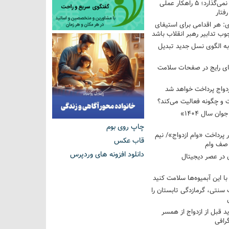
فرزندم به من احترام نمی‌گذارد؛ ۵ راهکار عملی
فتار
 هر اقدامی برای استیفای
ب تدابیر رهبر انقلاب باشد
به الگوی نسل جدید تبدیل
های رایج در صفحات سلامت
 و چگونه فعالیت می‌کند؟
رویداد ملی «انتخاب جوان سال ۱۴۰۴»
چاپ روی بوم
کوردار پرداخت «وام ازدواج»/ نیم
قاب عکس
 صف وام
دانلود افزونه های وردپرس
 در عصر دیجیتال
با این آبمیوه‌ها سلامت کنید
سنتی، گرمازدگی تابستان را
ید قبل از ازدواج از همسر
گرافی