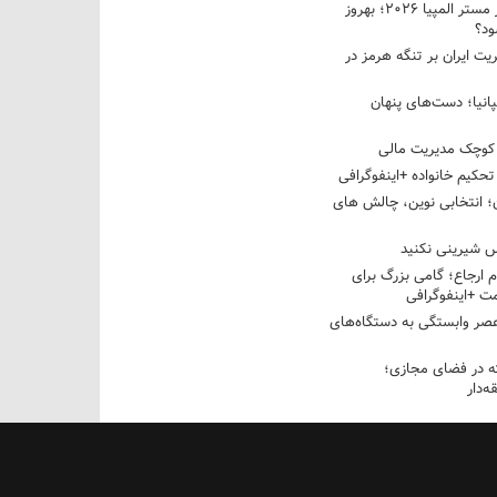
نبرد دو غول ایرانی در مستر المپیا ۲۰۲۶؛ بهروز
ود؟
یت ایران بر تنگه هرمز در
پانیا؛ دست‌های پنهان
کوچک مدیریت مالی
تحکیم خانواده +اینفوگرافی
؛ انتخابی نوین، چالش های
 شیرینی نکنید
م ارجاع؛ گامی بزرگ برای
ت +اینفوگرافی
عصر وابستگی به دستگاه‌های
 در فضای مجازی؛
‌دار