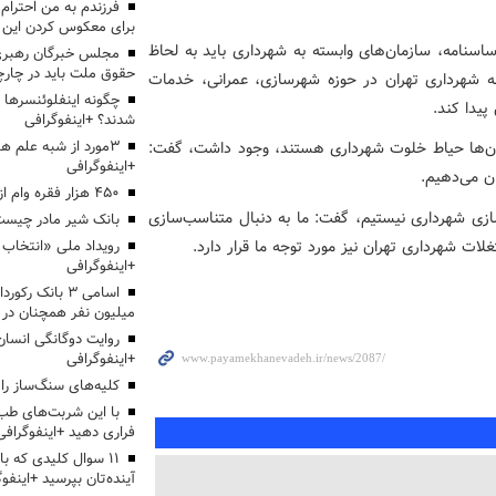
برای معکوس کردن این ر
سنامه،‌ سازمان‌های وابسته به شهرداری باید به لحاظ
مجلس خبرگان رهبری:
حقوق ملت باید در چارچو
انه شهرداری تهران در حوزه شهرسازی، عمرانی، خدمات
چگونه اینفلوئنسرها 
پیدا کند.
شدند؟ +اینفوگرافی
مان‌ها حیاط خلوت شهرداری هستند، وجود داشت، گفت:
3مورد از شبه علم 
+اینفوگرافی
ان می‌دهیم.
۴۵۰ هزار فقره وام ازدواج پرداخت خواهد شد
سازی شهرداری نیستیم، گفت: ما به دنبال متناسب‌سازی
بانک شیر مادر چیست
لات شهرداری تهران نیز مورد توجه ما قرار دارد.
+اینفوگرافی
اسامی ۳ بانک ر
میلیون نفر همچنان در
روایت دوگانگی انسان
+اینفوگرافی
کلیه‌های سنگ‌ساز را 
با این شربت‌های طب 
فراری دهید +اینفوگرافی
۱۱ سوال کلیدی که با
آینده‌تان بپرسید +اینفو