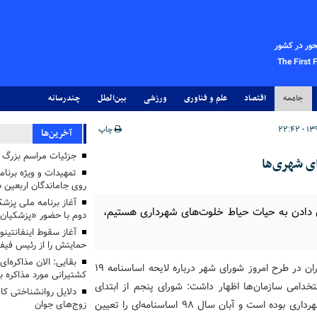
حور در کشور
The First 
جامعه
اقتصاد
علم و فناوری
ورزشی
بین‌الملل
چندرسانه
چاپ
آخرین‌ها
جزئیات مراسم بزرگ ج
ی شهری‌ها
تمهیدات و ویژه برنام
روی جاماندگان اربعین د
ان دادن به حیات حیاط خلوت‌های شهرداری هستیم،
دوم با حضور «پزشکیان
آغاز سقوط اینفانتینو
حمایتش را از رئیس فی
بقایی: الان مذاکره‌ای
سیدحسن رسولی عضو شورای شهر تهران در طرح امروز شورای شهر درباره لایحه اساسنامه 19
کشتیرانی مورد مذاکره 
تخدامی سازمان‌ها اظهار داشت: شورای پنجم از ابتدای
دلایل روانشناختی کا
تشکیل به دنبال ساماندهی وضعیت سازمان‌های وابسته به شهرداری بوده است و آبان سال 98 اساسنامه‌ای را تعیین
زوج‌های جوان