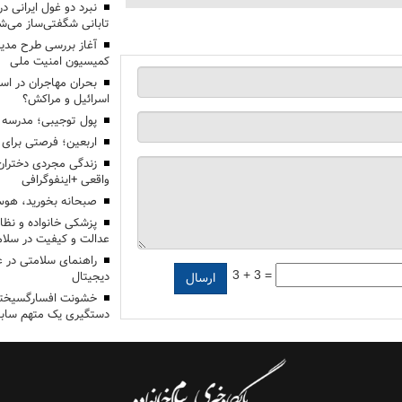
تابانی شگفتی‌ساز می‌ش
آغاز بررسی طرح مدیر
کمیسیون امنیت ملی
بحران مهاجران در اس
اسرائیل و مراکش؟
پول توجیبی؛ مدرسه 
اربعین؛ فرصتی برای 
زندگی مجردی دختران
واقعی +اینفوگرافی
صبحانه بخورید، هوس
پزشکی خانواده و نظا
عدالت و کیفیت در سلام
راهنمای سلامتی در 
3 + 3 =
دیجیتال
خشونت افسارگسیخته
دستگیری یک متهم سابقه