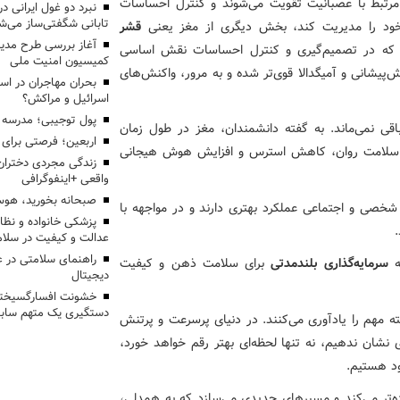
مرتبط با عصبانیت تقویت می‌شوند و کنترل احساسات
تابانی شگفتی‌ساز می‌ش
خود را مدیریت کند، بخش دیگری از مغز یعنی
قشر
آغاز بررسی طرح مدیر
ی‌شود؛ ناحیه‌ای که در تصمیم‌گیری و کنترل احساسات نقش اساسی
کمیسیون امنیت ملی
ش‌پیشانی و آمیگدالا قوی‌تر شده و به مرور، واکنش‌های
بحران مهاجران در اس
اسرائیل و مراکش؟
پول توجیبی؛ مدرسه 
باقی نمی‌ماند. به گفته دانشمندان، مغز در طول زمان
اربعین؛ فرصتی برای 
بود سلامت روان، کاهش استرس و افزایش هوش هیجانی
زندگی مجردی دختران
واقعی +اینفوگرافی
صبحانه بخورید، هوس
 شخصی و اجتماعی عملکرد بهتری دارند و در مواجهه با
پزشکی خانواده و نظا
عدالت و کیفیت در سلام
راهنمای سلامتی در 
ه
سرمایه‌گذاری بلندمدتی
برای سلامت ذهن و کیفیت
دیجیتال
خشونت افسارگسیخته
دستگیری یک متهم سابقه
ته مهم‌ را یادآوری می‌کنند. در دنیای پرسرعت و پرتنش
 نشان ندهیم، نه تنها لحظه‌ای بهتر رقم خواهد خورد،
خود هستیم.
ده‌تر می‌کند و مسیرهای جدیدی می‌سازد که به همدلی،