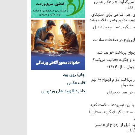
فرزندم به من احترام نمی‌گذارد؛ ۵ راهکار عملی
فتار
 هر اقدامی برای استیفای
ب تدابیر رهبر انقلاب باشد
به الگوی نسل جدید تبدیل
های رایج در صفحات سلامت
 و چگونه فعالیت می‌کند؟
رویداد ملی «انتخاب جوان سال ۱۴۰۴»
چاپ روی بوم
کوردار پرداخت «وام ازدواج»/ نیم
قاب عکس
 صف وام
دانلود افزونه های وردپرس
 در عصر دیجیتال
با این آبمیوه‌ها سلامت کنید
سنتی، گرمازدگی تابستان را
ید قبل از ازدواج از همسر
گرافی