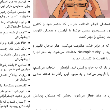
برای معکوس کردن این ر
مجلس خبرگان رهبری:
حقوق ملت باید در چارچو
چگونه اینفلوئنسرها 
مندان انجام داده‌اند، هر بار که خشم خود را کنترل
شدند؟ +اینفوگرافی
شود مسیرهای عصبی مرتبط با آرامش و همدلی تقویت
3مورد از شبه علم 
 زندگی را بهتر کنند.
+اینفوگرافی
۴۵۰ هزار فقره وام ازدواج پرداخت خواهد شد
که در برابر خشم مقاومت می‌کنیم،
مغز
درحال
تغییر
و
بانک شیر مادر چیست
ی
» یا Neuroplasticity شناخته می‌شود، به مغز اجازه
را تقویت یا تضعیف نماید.
+اینفوگرافی
اسامی ۳ بانک ر
ر بار که به جای واکنش تند،
آرامش
را انتخاب می‌کنیم،
میلیون نفر همچنان در
را قوی‌تر می‌کند و به مرور، این رفتار به
عادت
تبدیل
روایت دوگانگی انسان
+اینفوگرافی
کلیه‌های سنگ‌ساز را 
با این شربت‌های طب 
ال
در مغز فعال می‌شود؛ بخشی که مسئول پردازش
فراری دهید +اینفوگرافی
۱۱ سوال کلیدی که با
آینده‌تان بپرسید +اینفو