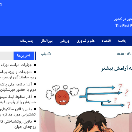
حور در کشور
The First 
جامعه
اقتصاد
علم و فناوری
ورزشی
بین‌الملل
چندرسانه
چاپ
آخرین‌ها
جزئیات مراسم بزرگ ج
ه آرامش بیشتر
تمهیدات و ویژه برنام
روی جاماندگان اربعین د
دوم با حضور «پزشکیان
آغاز سقوط اینفانتینو
حمایتش را از رئیس فی
بقایی: الان مذاکره‌ای
کشتیرانی مورد مذاکره 
دلایل روانشناختی کا
زوج‌های جوان