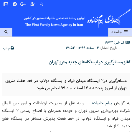
اولین رسانه تخصصی خانواده محور در کشور
The First Family News Agency in Iran
جامعه
کد خبر: 1973
تاریخ انتشار:
۱۴ اسفند ۱۳۹۹ - ۱۷:۵۲
چاپ
آغاز مسافرگیری در ایستگاه‌های جدید مترو تهران
مسافرگیری در۲ ایستگاه میدان قیام و ایستگاه دولاب در خط هفت متروی
تهران از امروز پنجشنبه ١۴ اسفند ماه ٩٩ انجام می شود.
به گزارش
پیام خانواده
، و به نقل از مدیریت ارتباطات و امور بین الملل
شرکت بهره‌برداری متروی تهران و حومه؛ همزمان با افتتاح رسمی ۲ ایستگاه
میدان قیام و ایستگاه دولاب در خط هفت پذیرش مسافر در ایستگاه های
جدید آغاز شد.