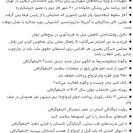
تمهیدات و ویژه برنامه‌های شهرداری برای پیاده روی جاماندگان اربعین در تهران
آغاز برنامه ملی پزشکی خانواده در ۲۰ شهر فاز دوم با حضور «پزشکیان»
آغاز سقوط اینفانتینو/ ولز اولین کشوری که حمایتش را از رئیس فیفا پس گرفت
بقایی: الان مذاکره‌ای با آمریکا نداریم/مسیر کشتیرانی مورد مذاکره با عمان موقت
است
دلایل روانشناختی کاهش میل به فرزندآوری در زوج‌های جوان
فرزندم به من احترام نمی‌گذارد؛ ۵ راهکار عملی برای معکوس کردن این رفتار
مجلس خبرگان رهبری: هر اقدامی برای استیفای حقوق ملت باید در چارچوب
تدابیر رهبر انقلاب باشد
چگونه اینفلوئنسرها به الگوی نسل جدید تبدیل شدند؟ +اینفوگرافی
3مورد از شبه علم های رایج در صفحات سلامت +اینفوگرافی
۴۵۰ هزار فقره وام ازدواج پرداخت خواهد شد
بانک شیر مادر چیست و چگونه فعالیت می‌کند؟
رویداد ملی «انتخاب جوان سال ۱۴۰۴» +اینفوگرافی
اسامی ۳ بانک رکوردار پرداخت «وام ازدواج»/ نیم میلیون نفر همچنان در صف
وام
روایت دوگانگی انسان در عصر دیجیتال +اینفوگرافی
کلیه‌های سنگ‌ساز را با این آبمیوه‌ها سلامت کنید
با این شربت‌های طب سنتی، گرمازدگی تابستان را فراری دهید +اینفوگرافی
۱۱ سوال کلیدی که باید قبل از ازدواج از همسر آینده‌تان بپرسید +اینفوگرافی