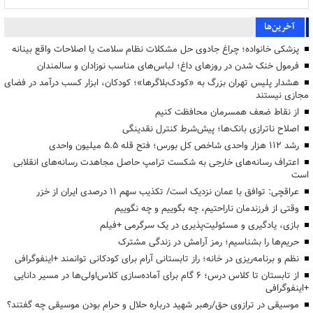
آخرین‌ها
پزشکی خانواده؛ چراغ جادوی حل مشکلات نظام سلامت یا اصلاحات واقع بینانه
فرمول خنک شدن در روزهای داغ؛ لباس‌های مناسب نوزادان و سالمندان
هشدار پلیس تهران بزرگ به «کودک‌بلاگرها»؛ کودکان، ابزار کسب درآمد در فضای
مجازی نیستند
از نقاط ضعف همسرمان محافظت کنیم
اصلاح ناترازی بانک‌ها؛ پیش‌شرط کنترل نقدینگی
رشد ۱۱۲ هزار واحدی شاخص کل بورس؛ فتح قله ۵.۵ میلیون واحدی
اعتراف رسانه‌های خارجی به شکست ترامپ حاصل مجاهدت رسانه‌های انقلابی
است
عراقچی: توافق با عمان نزدیک است/ تکذیب سهم ۱۱ درصدی ایران از خزر
وقتی از فرزندمان ناراحتیم، چه بگوییم و چه نگوییم
بازی، یادگیری و مسئولیت‌پذیری در یک سرگرمی +فیلم
حریم‌ها را بشناسیم؛ رمز آرامش در زندگی مشترک
نظم و برنامه‌ریزی در خانه؛ راز تابستانی آرام برای کودکانی توانمند +اینفوگرافی
از تابستان تا کلاس درس؛ ۶ گام برای آماده‌سازی کلاس‌اولی‌ها در مسیر دانایی
+اینفوگرافی
موسیقی در ترازوی حق/رهبر شهید درباره حلال و حرام بودن موسیقی چه گفتند؟