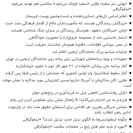
تنهایی سر سفره؛ وقتی «سفره کوچک می‌شود» سلامتی هم تهدید می‌شود
+اینفوگرافی
اعلام اسامی ژل‌های تسکین‌دهنده و شست‌وشوی پوست غیرمجاز
خبرنگاران رزمندگانی هستند که مأموریت‌شان دفاع از اقتدار فرهنگی ملت است
اژه‌ای: خبرنگاران متعهد، هم‌سنگر رزمندگان در میدان جنگ شناختی هستند
انتشار نخستین جلد از مجموعه «زوج‌یار» با محوریت خودآگاهی
در عصر سونامی اطلاعات، «قلم» همچنان امانت‌دار حقیقت است
جزئیات مراسم بزرگ جاماندگان اربعین اعلام شد
تمهیدات و ویژه برنامه‌های شهرداری برای پیاده روی جاماندگان اربعین در تهران
آغاز برنامه ملی پزشکی خانواده در ۲۰ شهر فاز دوم با حضور «پزشکیان»
آغاز سقوط اینفانتینو/ ولز اولین کشوری که حمایتش را از رئیس فیفا پس گرفت
بقایی: الان مذاکره‌ای با آمریکا نداریم/مسیر کشتیرانی مورد مذاکره با عمان موقت
است
دلایل روانشناختی کاهش میل به فرزندآوری در زوج‌های جوان
فرزندم به من احترام نمی‌گذارد؛ ۵ راهکار عملی برای معکوس کردن این رفتار
مجلس خبرگان رهبری: هر اقدامی برای استیفای حقوق ملت باید در چارچوب
تدابیر رهبر انقلاب باشد
چگونه اینفلوئنسرها به الگوی نسل جدید تبدیل شدند؟ +اینفوگرافی
3مورد از شبه علم های رایج در صفحات سلامت +اینفوگرافی