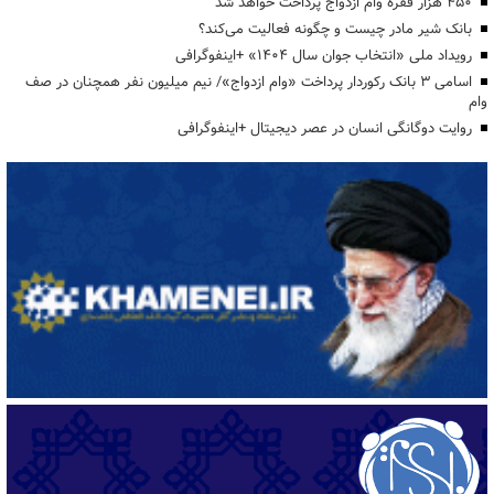
۴۵۰ هزار فقره وام ازدواج پرداخت خواهد شد
بانک شیر مادر چیست و چگونه فعالیت می‌کند؟
رویداد ملی «انتخاب جوان سال ۱۴۰۴» +اینفوگرافی
اسامی ۳ بانک رکوردار پرداخت «وام ازدواج»/ نیم میلیون نفر همچنان در صف
وام
روایت دوگانگی انسان در عصر دیجیتال +اینفوگرافی