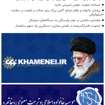
صبحانه بخورید، هوس شیرینی نکنید
پزشکی خانواده و نظام ارجاع؛ گامی بزرگ برای عدالت و کیفیت در سلامت
+اینفوگرافی
راهنمای سلامتی در عصر وابستگی به دستگاه‌های دیجیتال
خشونت افسارگسیخته در فضای مجازی؛ دستگیری یک متهم سابقه‌دار