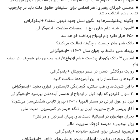
فرزندم به من احترام نمی‌گذارد؛ ۵ راهکار عملی برای معکوس کردن این رفتار
مجلس خبرگان رهبری: هر اقدامی برای استیفای حقوق ملت باید در چارچوب
تدابیر رهبر انقلاب باشد
چگونه اینفلوئنسرها به الگوی نسل جدید تبدیل شدند؟ +اینفوگرافی
3مورد از شبه علم های رایج در صفحات سلامت +اینفوگرافی
۴۵۰ هزار فقره وام ازدواج پرداخت خواهد شد
بانک شیر مادر چیست و چگونه فعالیت می‌کند؟
رویداد ملی «انتخاب جوان سال ۱۴۰۴» +اینفوگرافی
اسامی ۳ بانک رکوردار پرداخت «وام ازدواج»/ نیم میلیون نفر همچنان در صف
وام
روایت دوگانگی انسان در عصر دیجیتال +اینفوگرافی
کلیه‌های سنگ‌ساز را با این آبمیوه‌ها سلامت کنید
با این شربت‌های طب سنتی، گرمازدگی تابستان را فراری دهید +اینفوگرافی
۱۱ سوال کلیدی که باید قبل از ازدواج از همسر آینده‌تان بپرسید +اینفوگرافی
نبرد دو غول ایرانی در مستر المپیا ۲۰۲۶؛ بهروز تابانی شگفتی‌ساز می‌شود؟
آغاز بررسی طرح مدیریت ایران بر تنگه هرمز در کمیسیون امنیت ملی
بحران مهاجران در اسپانیا؛ دست‌های پنهان اسرائیل و مراکش؟
پول توجیبی؛ مدرسه کوچک مدیریت مالی
اربعین؛ فرصتی برای تحکیم خانواده +اینفوگرافی
زندگی مجردی دختران؛ انتخابی نوین، چالش های واقعی +اینفوگرافی