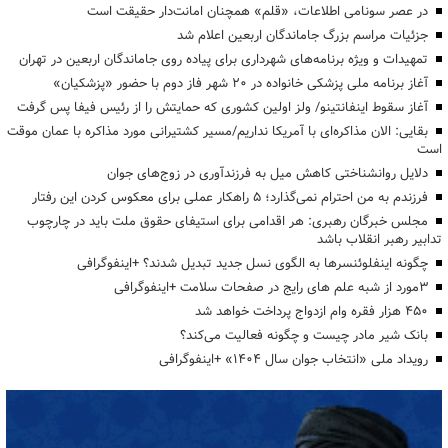
در عصر سونامی اطلاعات، «قلم» همچنان امانت‌دار حقیقت است
جزئیات مراسم بزرگ جاماندگان اربعین اعلام شد
تمهیدات و ویژه برنامه‌های شهرداری برای پیاده روی جاماندگان اربعین در تهران
آغاز برنامه ملی پزشکی خانواده در ۲۰ شهر فاز دوم با حضور «پزشکیان»
آغاز سقوط اینفانتینو/ ولز اولین کشوری که حمایتش را از رئیس فیفا پس گرفت
بقایی: الان مذاکره‌ای با آمریکا نداریم/مسیر کشتیرانی مورد مذاکره با عمان موقت
است
دلایل روانشناختی کاهش میل به فرزندآوری در زوج‌های جوان
فرزندم به من احترام نمی‌گذارد؛ ۵ راهکار عملی برای معکوس کردن این رفتار
مجلس خبرگان رهبری: هر اقدامی برای استیفای حقوق ملت باید در چارچوب
تدابیر رهبر انقلاب باشد
چگونه اینفلوئنسرها به الگوی نسل جدید تبدیل شدند؟ +اینفوگرافی
3مورد از شبه علم های رایج در صفحات سلامت +اینفوگرافی
۴۵۰ هزار فقره وام ازدواج پرداخت خواهد شد
بانک شیر مادر چیست و چگونه فعالیت می‌کند؟
رویداد ملی «انتخاب جوان سال ۱۴۰۴» +اینفوگرافی