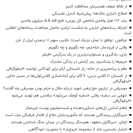
از نقاط ضعف همسرمان محافظت کنیم
اصلاح ناترازی بانک‌ها؛ پیش‌شرط کنترل نقدینگی
رشد ۱۱۲ هزار واحدی شاخص کل بورس؛ فتح قله ۵.۵ میلیون واحدی
اعتراف رسانه‌های خارجی به شکست ترامپ حاصل مجاهدت رسانه‌های انقلابی
است
عراقچی: توافق با عمان نزدیک است/ تکذیب سهم ۱۱ درصدی ایران از خزر
وقتی از فرزندمان ناراحتیم، چه بگوییم و چه نگوییم
بازی، یادگیری و مسئولیت‌پذیری در یک سرگرمی +فیلم
حریم‌ها را بشناسیم؛ رمز آرامش در زندگی مشترک
نظم و برنامه‌ریزی در خانه؛ راز تابستانی آرام برای کودکانی توانمند +اینفوگرافی
از تابستان تا کلاس درس؛ ۶ گام برای آماده‌سازی کلاس‌اولی‌ها در مسیر دانایی
+اینفوگرافی
موسیقی در ترازوی حق/رهبر شهید درباره حلال و حرام بودن موسیقی چه گفتند؟
تنهایی سر سفره؛ وقتی «سفره کوچک می‌شود» سلامتی هم تهدید می‌شود
+اینفوگرافی
اعلام اسامی ژل‌های تسکین‌دهنده و شست‌وشوی پوست غیرمجاز
خبرنگاران رزمندگانی هستند که مأموریت‌شان دفاع از اقتدار فرهنگی ملت است
اژه‌ای: خبرنگاران متعهد، هم‌سنگر رزمندگان در میدان جنگ شناختی هستند
انتشار نخستین جلد از مجموعه «زوج‌یار» با محوریت خودآگاهی