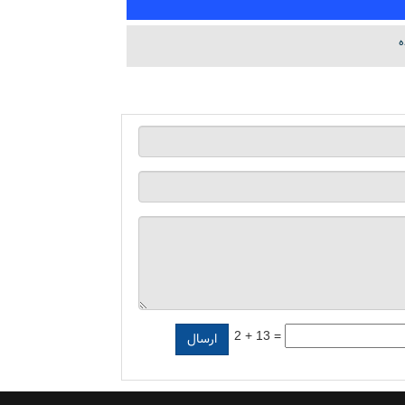
ه
2 + 13 =