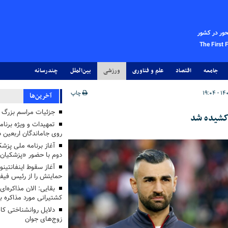
حور در کشور
The First 
جامعه
اقتصاد
علم و فناوری
ورزشی
بین‌الملل
چندرسانه
چاپ
آخرین‌ها
جزئیات مراسم بزرگ ج
کشیده شد
تمهیدات و ویژه برنام
روی جاماندگان اربعین د
دوم با حضور «پزشکیان
آغاز سقوط اینفانتینو
حمایتش را از رئیس فی
بقایی: الان مذاکره‌ای
کشتیرانی مورد مذاکره 
دلایل روانشناختی کا
زوج‌های جوان