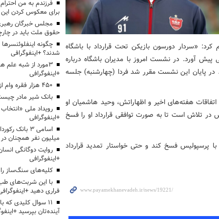
برای معکوس کردن این ر
مجلس خبرگان رهبری:
حقوق ملت باید در چارچو
چگونه اینفلوئنسرها 
 کرد: «سردار دورسون بازیکن تحت قرارداد با باشگاه
شدند؟ +اینفوگرافی
شایعاتی پیش آورد. در نشست امروز با مدیران باشگاه درباره
3مورد از شبه علم 
 در پایان این نشست مقرر شد فردا (چهارشنبه) جلسه
+اینفوگرافی
۴۵۰ هزار فقره وام ازدواج پرداخت خواهد شد
بانک شیر مادر چیست
اتفاقات هفته‌های اخیر و اظهاراتش، وحید هاشمیان او
س در تلاش است تا به صورت توافقی قرارداد او را فسخ
+اینفوگرافی
اسامی ۳ بانک ر
میلیون نفر همچنان در
 با پرسپولیس فسخ کند و حتی خواستار تمدید قرارداد
روایت دوگانگی انسان
+اینفوگرافی
کلیه‌های سنگ‌ساز را 
با این شربت‌های طب 
فراری دهید +اینفوگرافی
۱۱ سوال کلیدی که با
آینده‌تان بپرسید +اینفو