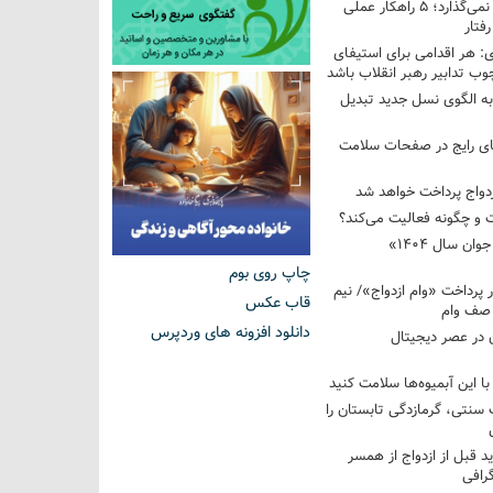
فرزندم به من احترام نمی‌گذارد؛ ۵ راهکار عملی
فتار
 هر اقدامی برای استیفای
ب تدابیر رهبر انقلاب باشد
به الگوی نسل جدید تبدیل
های رایج در صفحات سلامت
 و چگونه فعالیت می‌کند؟
رویداد ملی «انتخاب جوان سال ۱۴۰۴»
چاپ روی بوم
کوردار پرداخت «وام ازدواج»/ نیم
قاب عکس
 صف وام
دانلود افزونه های وردپرس
 در عصر دیجیتال
با این آبمیوه‌ها سلامت کنید
سنتی، گرمازدگی تابستان را
ید قبل از ازدواج از همسر
گرافی