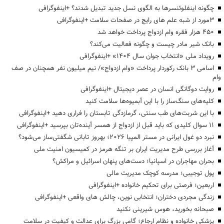
چگونه اینفلوئنسرها به الگوی نسل جدید تبدیل شدند؟ +اینفوگرافی
3مورد از شبه علم های رایج در صفحات سلامت +اینفوگرافی
۴۵۰ هزار فقره وام ازدواج پرداخت خواهد شد
بانک شیر مادر چیست و چگونه فعالیت می‌کند؟
رویداد ملی «انتخاب جوان سال ۱۴۰۴» +اینفوگرافی
اسامی ۳ بانک رکوردار پرداخت «وام ازدواج»/ نیم میلیون نفر همچنان در صف
وام
روایت دوگانگی انسان در عصر دیجیتال +اینفوگرافی
کلیه‌های سنگ‌ساز را با این آبمیوه‌ها سلامت کنید
با این شربت‌های طب سنتی، گرمازدگی تابستان را فراری دهید +اینفوگرافی
۱۱ سوال کلیدی که باید قبل از ازدواج از همسر آینده‌تان بپرسید +اینفوگرافی
نبرد دو غول ایرانی در مستر المپیا ۲۰۲۶؛ بهروز تابانی شگفتی‌ساز می‌شود؟
آغاز بررسی طرح مدیریت ایران بر تنگه هرمز در کمیسیون امنیت ملی
بحران مهاجران در اسپانیا؛ دست‌های پنهان اسرائیل و مراکش؟
پول توجیبی؛ مدرسه کوچک مدیریت مالی
اربعین؛ فرصتی برای تحکیم خانواده +اینفوگرافی
زندگی مجردی دختران؛ انتخابی نوین، چالش های واقعی +اینفوگرافی
صبحانه بخورید، هوس شیرینی نکنید
پزشکی خانواده و نظام ارجاع؛ گامی بزرگ برای عدالت و کیفیت در سلامت