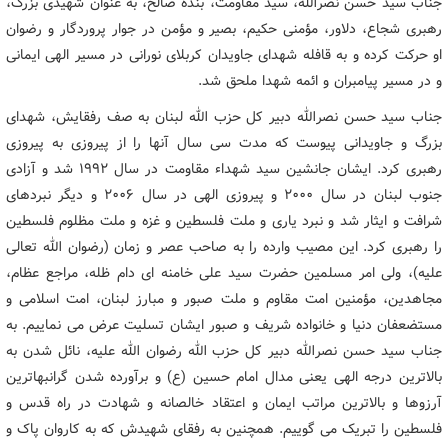
جناب سید حسن نصرالله، سید مقاومت، بنده صالح، به عنوان شهیدی بزرگ،
رهبری شجاع، دلاور، مؤمنی حکیم، بصیر و مؤمن در جوار پروردگار و رضوان
او حرکت کرده و به قافله شهدای جاویدان کربلای نورانی در مسیر الهی ایمانی
و در مسیر پیامبران و ائمه شهدا ملحق شد.
جناب سید حسن نصرالله دبیر کل حزب الله لبنان به صف رفقایش، شهدای
بزرگ و جاویدانی پیوست که مدت سی سال آنها را از پیروزی به پیروزی
رهبری کرد. ایشان جانشین سید شهداء مقاومت در سال ۱۹۹۲ شد و آزادی
جنوب لبنان در سال ۲۰۰۰ و پیروزی الهی در سال ۲۰۰۶ و دیگر نبردهای
شرافت و ایثار شد و نبرد یاری و ملت فلسطین و غزه و ملت مظلوم فلسطین
را رهبری کرد. این مصیب وارده را به صاحب عصر و زمان (رضوان الله تعالی
علیه)، ولی امر مسلمین حضرت سید علی خامنه ای دام ظله، مراجع عظام،
مجاهدین، مؤمنین امت مقاوم و ملت صبور و مبارز لبنان، امت اسلامی و
مستضعفان دنیا و خانواده شریف و صبور ایشان تسلیت عرض می نماییم. به
جناب سید حسن نصرالله دبیر کل حزب الله رضوان الله علیه، نائل شدن به
بالاترین درجه الهی یعنی مدال امام حسین (ع) و برآورده شدن گرانبهاترین
آرزوها و بالاترین مراتب ایمان و اعتقاد خالصانه و شهادت در راه قدس و
فلسطین را تبریک می گوییم. همچنین به رفقای شهیدش که به کاروان پاک و