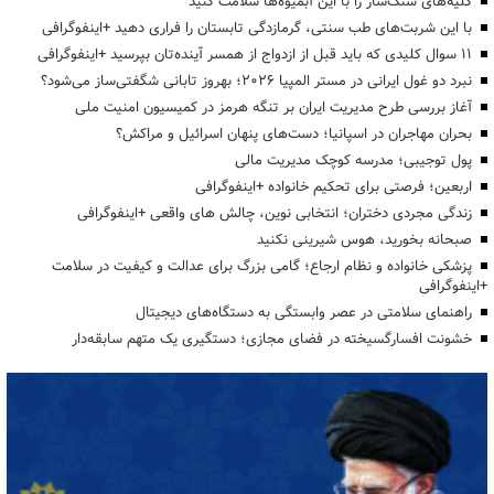
کلیه‌های سنگ‌ساز را با این آبمیوه‌ها سلامت کنید
با این شربت‌های طب سنتی، گرمازدگی تابستان را فراری دهید +اینفوگرافی
۱۱ سوال کلیدی که باید قبل از ازدواج از همسر آینده‌تان بپرسید +اینفوگرافی
نبرد دو غول ایرانی در مستر المپیا ۲۰۲۶؛ بهروز تابانی شگفتی‌ساز می‌شود؟
آغاز بررسی طرح مدیریت ایران بر تنگه هرمز در کمیسیون امنیت ملی
بحران مهاجران در اسپانیا؛ دست‌های پنهان اسرائیل و مراکش؟
پول توجیبی؛ مدرسه کوچک مدیریت مالی
اربعین؛ فرصتی برای تحکیم خانواده +اینفوگرافی
زندگی مجردی دختران؛ انتخابی نوین، چالش های واقعی +اینفوگرافی
صبحانه بخورید، هوس شیرینی نکنید
پزشکی خانواده و نظام ارجاع؛ گامی بزرگ برای عدالت و کیفیت در سلامت
+اینفوگرافی
راهنمای سلامتی در عصر وابستگی به دستگاه‌های دیجیتال
خشونت افسارگسیخته در فضای مجازی؛ دستگیری یک متهم سابقه‌دار