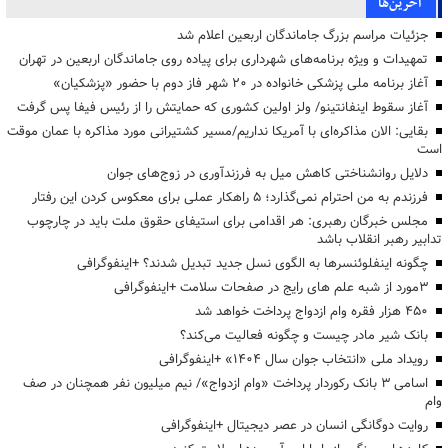
آخرین‌ها
جزئیات مراسم بزرگ جاماندگان اربعین اعلام شد
تمهیدات و ویژه برنامه‌های شهرداری برای پیاده روی جاماندگان اربعین در تهران
آغاز برنامه ملی پزشکی خانواده در ۲۰ شهر فاز دوم با حضور «پزشکیان»
آغاز سقوط اینفانتینو/ ولز اولین کشوری که حمایتش را از رئیس فیفا پس گرفت
بقایی: الان مذاکره‌ای با آمریکا نداریم/مسیر کشتیرانی مورد مذاکره با عمان موقت
است
دلایل روانشناختی کاهش میل به فرزندآوری در زوج‌های جوان
فرزندم به من احترام نمی‌گذارد؛ ۵ راهکار عملی برای معکوس کردن این رفتار
مجلس خبرگان رهبری: هر اقدامی برای استیفای حقوق ملت باید در چارچوب
تدابیر رهبر انقلاب باشد
چگونه اینفلوئنسرها به الگوی نسل جدید تبدیل شدند؟ +اینفوگرافی
3مورد از شبه علم های رایج در صفحات سلامت +اینفوگرافی
۴۵۰ هزار فقره وام ازدواج پرداخت خواهد شد
بانک شیر مادر چیست و چگونه فعالیت می‌کند؟
رویداد ملی «انتخاب جوان سال ۱۴۰۴» +اینفوگرافی
اسامی ۳ بانک رکوردار پرداخت «وام ازدواج»/ نیم میلیون نفر همچنان در صف
وام
روایت دوگانگی انسان در عصر دیجیتال +اینفوگرافی