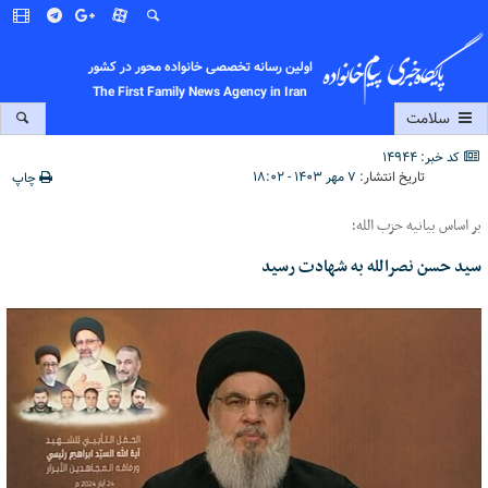
اولین رسانه تخصصی خانواده محور در کشور
The First Family News Agency in Iran
سلامت
کد خبر: 14944
تاریخ انتشار:
۷ مهر ۱۴۰۳ - ۱۸:۰۲
چاپ
بر اساس بیانیه حزب الله؛
سید حسن نصرالله به شهادت رسید