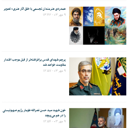
همدردی هنرمندان تجسمی با خلق آثار هنری+ تصویر
۹ مهر ۰۳ - ۱۳:۴۲
پرچم شهدای قدس برافراشته‌تر از قبل موجب اقتدار
مقاومت خواهد شد
۹ مهر ۰۳ - ۱۲:۵۷
خون شهید سید حسن نصرالله طومار رژیم صهیونیستی
را در هم می‌پیچد
۹ مهر ۰۳ - ۱۲:۵۴