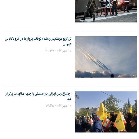
تل آویو موشکباران شد/ توقف پروازها در فرودگاه بن
گورین
۱۰ مهر ۰۳ - ۲۱:۳۷
اجتماع زنان ایرانی در همدلی با جبهه مقاومت برگزار
شد
۱۰ مهر ۰۳ - ۱۷:۲۵