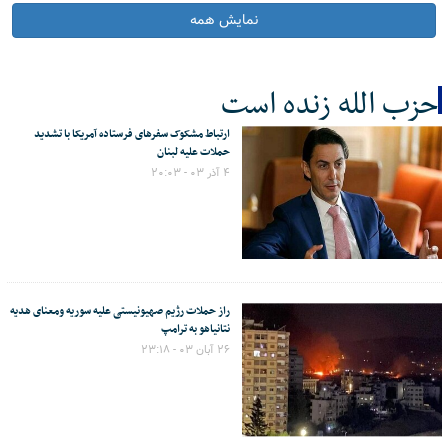
نمایش همه
حزب الله زنده است
ارتباط مشکوک سفرهای فرستاده آمریکا با تشدید
کل اخبار:17
حملات علیه لبنان
۴ آذر ۰۳ - ۲۰:۰۳
راز حملات رژیم صهیونیستی علیه سوریه ومعنای هدیه
نتانیاهو به ترامپ
۲۶ آبان ۰۳ - ۲۳:۱۸