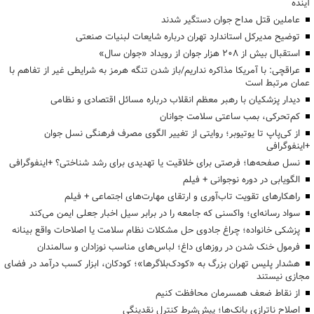
آینده
عاملین قتل مداح جوان دستگیر شدند
توضیح مدیرکل استاندارد تهران درباره شایعات لبنیات صنعتی
استقبال بیش از ۲۰۸ هزار جوان از رویداد «جوان سال»
عراقچی: با آمریکا مذاکره نداریم/باز شدن تنگه هرمز به شرایطی غیر از تفاهم با
عمان مرتبط است
دیدار پزشکیان با رهبر معظم انقلاب درباره مسائل اقتصادی و نظامی
کم‌تحرکی، بمب ساعتی سلامت جوانان
از کی‌پاپ تا یوتیوبر؛ روایتی از تغییر الگوی مصرف فرهنگی نسل جوان
+اینفوگرافی
نسل صفحه‌ها؛ فرصتی برای خلاقیت یا تهدیدی برای رشد شناختی؟ +اینفوگرافی
الگویابی در دوره نوجوانی + فیلم
راهکارهای تقویت تاب‌آوری و ارتقای مهارت‌های اجتماعی + فیلم
سواد رسانه‌ای؛ واکسنی که جامعه را در برابر سیل اخبار جعلی ایمن می‌کند
پزشکی خانواده؛ چراغ جادوی حل مشکلات نظام سلامت یا اصلاحات واقع بینانه
فرمول خنک شدن در روزهای داغ؛ لباس‌های مناسب نوزادان و سالمندان
هشدار پلیس تهران بزرگ به «کودک‌بلاگرها»؛ کودکان، ابزار کسب درآمد در فضای
مجازی نیستند
از نقاط ضعف همسرمان محافظت کنیم
اصلاح ناترازی بانک‌ها؛ پیش‌شرط کنترل نقدینگی